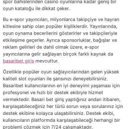
spor bahislerinden casino oyunlarına kadar geniş bir
oyun kataloğu ile dikkat çeker.
Bu e-spor yayıncıları, milyonlarca takipçiye ve hayran
kitlesine sahip olan popüler kişiliklerdir. Yayınlarında,
oyun oynama becerilerini gösterirler ve takipçileriyle
etkileşime geçerler. Ayrıca sponsorluklar, bağışlar ve
reklam gelirleri de dahil olmak üzere, e-spor
yayıncılarına gelir sağlayan birçok farklı kaynak da
basaribet giriş
mevcuttur.
Özellikle popüler oyun sağlayıcılarından gelen yüksek
kaliteli slot oyunları ile şansınızı deneyebilirsiniz.
Basaribet kullanıcılarının en iyi deneyimi yaşaması için
profesyonel ve hızlı bir destek ekibiyle hizmet
vermektedir. Basari bet giriş yaptığınız andan itibaren,
karşılaşabileceğiniz her türlü sorun veya sorularınız için
destek ekibine kolayca ulaşabilirsiniz. Destek ekibi,
kullanıcıların platformda karşılaşabileceği herhangi bir
problemi çözmek için 7/24 çalışmaktadır.