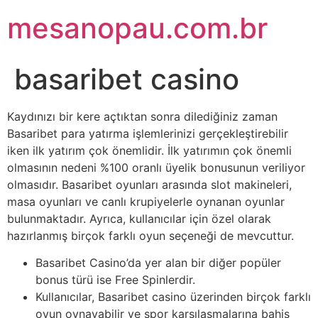
mesanopau.com.br
basaribet casino
Kaydınızı bir kere açtıktan sonra dilediğiniz zaman
Basaribet para yatırma işlemlerinizi gerçekleştirebilir
iken ilk yatırım çok önemlidir. İlk yatırımın çok önemli
olmasının nedeni %100 oranlı üyelik bonusunun veriliyor
olmasıdır. Basaribet oyunları arasında slot makineleri,
masa oyunları ve canlı krupiyelerle oynanan oyunlar
bulunmaktadır. Ayrıca, kullanıcılar için özel olarak
hazırlanmış birçok farklı oyun seçeneği de mevcuttur.
Basaribet Casino’da yer alan bir diğer popüler
bonus türü ise Free Spinlerdir.
Kullanıcılar, Basaribet casino üzerinden birçok farklı
oyun oynayabilir ve spor karşılaşmalarına bahis