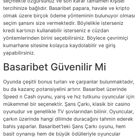
seçmekte özgürsünüz ve son karar tamamen kişisel
tercihinize bağlıdır. Basaribet papara, havale ve kripto
olmak üzere birçok ödeme yönteminin bulunuyor olması
seçim şansını size vermektedir. Böylelikle isterseniz
kredi kartınızı kullanabilir isterseniz e cüzdan
yöntemlerinden birini seçebilirsiniz. Böylece çevrimiçi
kumarhane sitesine kolayca kaydolabilir ve giriş
yapabilirsiniz.
Basaribet Güvenilir Mi
Oyunda çeşitli bonus turları ve çarpanlar bulunmaktadır,
bu da kazanç potansiyelini artırır. Basaribet üzerinde
Speed n Cash oyunu, yarış ve hız tutkunu oyuncular için
mükemmel bir seçenektir. Şans Çarkı, klasik bir casino
oyunudur ve genellikle TV şovlarından bilinir. Oyuncular,
çarkın üzerinde hangi dilimde duracağını tahmin ederek
bahis yaparlar. Basaribet’teki Şans Çarkı oyunu, hem
basit oynanışı hem de büyük ödülleriyle oyuncular