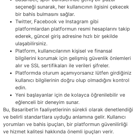
seçeneği sunarak, her kullanıcının ilgisini çekecek
bir bahis bulmasını sağlar.
Twitter, Facebook ve Instagram gibi
platformlardan platformun resmi hesaplarını takip
ederek, güncel giriş adresine hızlı bir şekilde
ulaşabilirsiniz.
Platform, kullanıcılarının kişisel ve finansal
bilgilerini korumak için gelişmiş güvenlik önlemleri
alır ve SSL sertifikaları ile verileri şifreler.
Platformda oturum açamıyorsanız lütfen girdiğiniz
kullanıcı bilgilerinin doğru olup olmadığını kontrol
edin.
Yeni başlayanlar için de kolayca öğrenilebilir ve
eğlenceli bir deneyim sunar.
Bu, Basaribet’in faaliyetlerinin sürekli olarak denetlendiği
ve belirli standartlara uyduğu anlamına gelir. Kullanıcı
yorumları ve bahis ipuçları, bir platformun güvenilirliği
ve hizmet kalitesi hakkında önemli ipuçları verir.