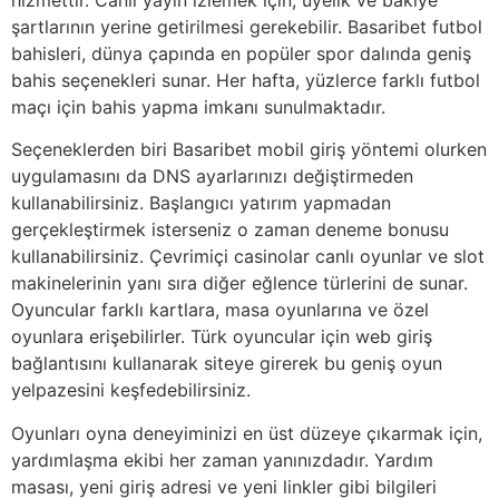
şartlarının yerine getirilmesi gerekebilir. Basaribet futbol
bahisleri, dünya çapında en popüler spor dalında geniş
bahis seçenekleri sunar. Her hafta, yüzlerce farklı futbol
maçı için bahis yapma imkanı sunulmaktadır.
Seçeneklerden biri Basaribet mobil giriş yöntemi olurken
uygulamasını da DNS ayarlarınızı değiştirmeden
kullanabilirsiniz. Başlangıcı yatırım yapmadan
gerçekleştirmek isterseniz o zaman deneme bonusu
kullanabilirsiniz. Çevrimiçi casinolar canlı oyunlar ve slot
makinelerinin yanı sıra diğer eğlence türlerini de sunar.
Oyuncular farklı kartlara, masa oyunlarına ve özel
oyunlara erişebilirler. Türk oyuncular için web giriş
bağlantısını kullanarak siteye girerek bu geniş oyun
yelpazesini keşfedebilirsiniz.
Oyunları oyna deneyiminizi en üst düzeye çıkarmak için,
yardımlaşma ekibi her zaman yanınızdadır. Yardım
masası, yeni giriş adresi ve yeni linkler gibi bilgileri