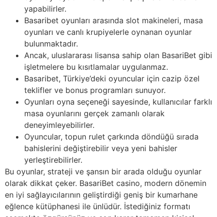
yapabilirler.
Basaribet oyunları arasında slot makineleri, masa
oyunları ve canlı krupiyelerle oynanan oyunlar
bulunmaktadır.
Ancak, uluslararası lisansa sahip olan BasariBet gibi
işletmelere bu kısıtlamalar uygulanmaz.
Basaribet, Türkiye’deki oyuncular için cazip özel
teklifler ve bonus programları sunuyor.
Oyunları oyna seçeneği sayesinde, kullanıcılar farklı
masa oyunlarını gerçek zamanlı olarak
deneyimleyebilirler.
Oyuncular, topun rulet çarkında döndüğü sırada
bahislerini değiştirebilir veya yeni bahisler
yerleştirebilirler.
Bu oyunlar, strateji ve şansın bir arada olduğu oyunlar
olarak dikkat çeker. BasariBet casino, modern dönemin
en iyi sağlayıcılarının geliştirdiği geniş bir kumarhane
eğlence kütüphanesi ile ünlüdür. İstediğiniz formatı