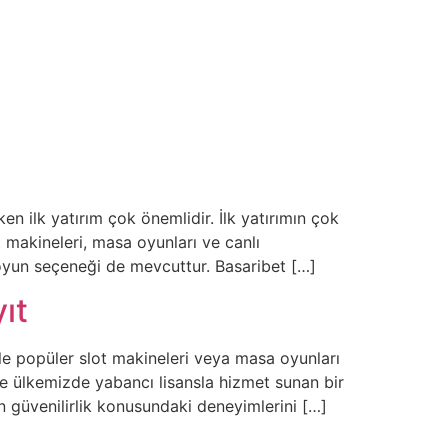
en ilk yatırım çok önemlidir. İlk yatırımın çok
 makineleri, masa oyunları ve canlı
ı oyun seçeneği de mevcuttur. Basaribet […]
ıt
ikle popüler slot makineleri veya masa oyunları
te ülkemizde yabancı lisansla hizmet sunan bir
rın güvenilirlik konusundaki deneyimlerini […]