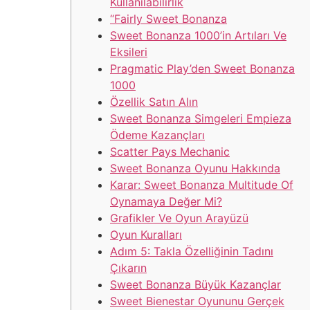
Kullanılabilirlik
“Fairly Sweet Bonanza
Sweet Bonanza 1000’in Artıları Ve
Eksileri
Pragmatic Play’den Sweet Bonanza
1000
Özellik Satın Alın
Sweet Bonanza Simgeleri Empieza
Ödeme Kazançları
Scatter Pays Mechanic
Sweet Bonanza Oyunu Hakkında
Karar: Sweet Bonanza Multitude Of
Oynamaya Değer Mi?
Grafikler Ve Oyun Arayüzü
Oyun Kuralları
Adım 5: Takla Özelliğinin Tadını
Çıkarın
Sweet Bonanza Büyük Kazançlar
Sweet Bienestar Oyununu Gerçek