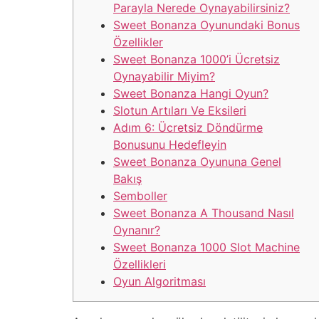
Parayla Nerede Oynayabilirsiniz?
Sweet Bonanza Oyunundaki Bonus
Özellikler
Sweet Bonanza 1000’i Ücretsiz
Oynayabilir Miyim?
Sweet Bonanza Hangi Oyun?
Slotun Artıları Ve Eksileri
Adım 6: Ücretsiz Döndürme
Bonusunu Hedefleyin
Sweet Bonanza Oyununa Genel
Bakış
Semboller
Sweet Bonanza A Thousand Nasıl
Oynanır?
Sweet Bonanza 1000 Slot Machine
Özellikleri
Oyun Algoritması