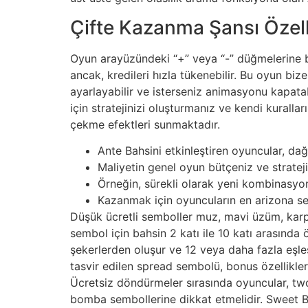
Çifte Kazanma Şansı Özell
Oyun arayüzündeki “+” veya “-” düğmelerine b
ancak, kredileri hızla tükenebilir. Bu oyun bi
ayarlayabilir ve isterseniz animasyonu kapata
için stratejinizi oluşturmanız ve kendi kuralla
çekme efektleri sunmaktadır.
Ante Bahsini etkinleştiren oyuncular, dağıl
Maliyetin genel oyun bütçeniz ve strateji
Örneğin, sürekli olarak yeni kombinasyon
Kazanmak için oyuncuların en arizona s
Düşük ücretli semboller muz, mavi üzüm, karpu
sembol için bahsin 2 katı ile 10 katı arasınd
şekerlerden oluşur ve 12 veya daha fazla eşle
tasvir edilen spread sembolü, bonus özellikle
Ücretsiz döndürmeler sırasında oyuncular, two
bomba sembollerine dikkat etmelidir. Sweet 