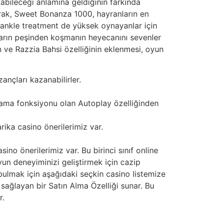
abileceği anlamına geldiğinin farkında
arak, Sweet Bonanza 1000, hayranların en
d ankle treatment de yüksek oynayanlar için
ların peşinden koşmanın heyecanını sevenler
ve Razzia Bahsi özelliğinin eklenmesi, oyun
ançları kazanabilirler.
arama fonksiyonu olan Autoplay özelliğinden
ika casino önerilerimiz var.
o önerilerimiz var. Bu birinci sınıf online
n deneyiminizi geliştirmek için cazip
ulmak için aşağıdaki seçkin casino listemize
ğlayan bir Satın Alma Özelliği sunar. Bu
r.