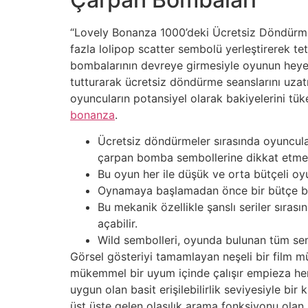
“Lovely Bonanza 1000’deki Ücretsiz Döndürme 
fazla lolipop scatter sembolü yerleştirerek te
bombalarının devreye girmesiyle oyunun heyec
tutturarak ücretsiz döndürme seanslarını uzatm
oyuncuların potansiyel olarak bakiyelerini tük
bonanza
.
Ücretsiz döndürmeler sırasında oyuncular
çarpan bomba sembollerine dikkat etmeli
Bu oyun her ile düşük ve orta bütçeli oy
Oynamaya başlamadan önce bir bütçe bel
Bu mekanik özellikle şanslı seriler sırası
açabilir.
Wild sembolleri, oyunda bulunan tüm semb
Görsel gösteriyi tamamlayan neşeli bir film mü
mükemmel bir uyum içinde çalışır empieza her d
uygun olan basit erişilebilirlik seviyesiyle bi
üst üste gelen olasılık arama fonksiyonu olan