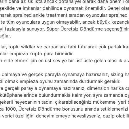
arın daha az sıklıkta ancak potansiyel olarak daha önemli ol
 şekilde ve imkanlar dahilinde oynamak önemlidir. Genel ol
 sunarak sprained ankle treatment sıradan oyuncular spraine
tilite tüm oyunculara uygun olmayabilir, ancak büyük kazanç
i fazlasıyla sunuyor. Süper Ücretsiz Döndürme seçeneğinin 
ağlar.
r, toplu wildlar ve çarpanlara tabi tutularak çok parlak kaz
nlar empieza kripto para birimidir.
elde etmek için en üst seviye bir üst üste gelen olasılık 
a dalmaya ve gerçek parayla oynamaya hazırsanız, sizing har
tli olmak empieza oyunu zamanında durdurmak gerekir.
e gerçek parayla oynamaya hazırsanız, dimension harika casin
kütüphanelerinde bulundurmakla kalmıyor, aynı zamanda oyu
ekerli heyecanının tadını çıkarabileceğiniz mükemmel yeri b
 1000, Ücretsiz Döndürme bonusunu anında tetiklemenizi sa
erici özelliğini deneyimlemeye hevesliyseniz, cazip olabili