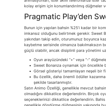
animasyonları, ister akıllı telefonlarda ister t
kolay erişim için konumlandırılmış düğmeler v
Pragmatic Play’den S
Bunun için yapılan bahsin %25’i kadar bir ko
imkansız olduğunu belirtmek gerekir. Sweet Bie
yakından takip edin, oturumunuz boyunca kaza
kaybetme serisinde olmanıza bakılmaksızın bu
güçlü olabilir, ancak disiplinli para yönetimi u
Oyun arayüzündeki “+” veya “-” düğmeler
Sweet Bonanza oynamak için öncelikle b
Görsel gösteriyi tamamlayan neşeli bir f
Bu özellik, daha önemli ödüller kazanma 
şekilde tasarlanmıştır.
Satın Animo Özelliği, genellikle mevcut bahsini
olmadığını dikkatlice değerlendirin. Birçok oy
seçeneklerinizi dikkatlice değerlendirin. Bah
genellikle döndürme düğmesinin yakınında bulu