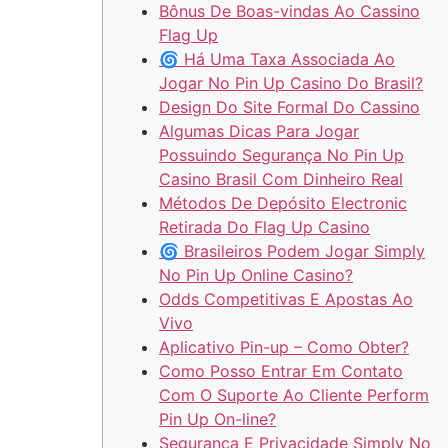
Bônus De Boas-vindas Ao Cassino
Flag Up
🌀 Há Uma Taxa Associada Ao
Jogar No Pin Up Casino Do Brasil?
Design Do Site Formal Do Cassino
Algumas Dicas Para Jogar
Possuindo Segurança No Pin Up
Casino Brasil Com Dinheiro Real
Métodos De Depósito Electronic
Retirada Do Flag Up Casino
🌀 Brasileiros Podem Jogar Simply
No Pin Up Online Casino?
Odds Competitivas E Apostas Ao
Vivo
Aplicativo Pin-up – Como Obter?
Como Posso Entrar Em Contato
Com O Suporte Ao Cliente Perform
Pin Up On-line?
Segurança E Privacidade Simply No