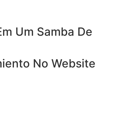
e Em Um Samba De
miento No Website