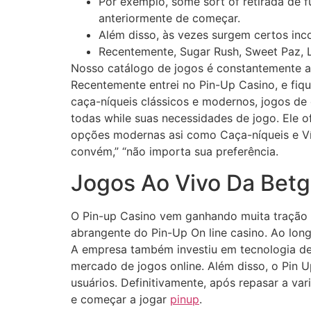
Por exemplo, some sort of retirada de f
anteriormente de começar.
Além disso, às vezes surgem certos inc
Recentemente, Sugar Rush, Sweet Paz, L
Nosso catálogo de jogos é constantemente at
Recentemente entrei no Pin-Up Casino, e fiq
caça-níqueis clássicos e modernos, jogos de 
todas while suas necessidades de jogo. Ele o
opções modernas asi como Caça-níqueis e Víd
convém,” “não importa sua preferência.
Jogos Ao Vivo Da Bet
O Pin-up Casino vem ganhando muita tração u
abrangente do Pin-Up On line casino. Ao lon
A empresa também investiu em tecnologia de 
mercado de jogos online. Além disso, o Pin 
usuários. Definitivamente, após repasar a va
e começar a jogar
pinup
.