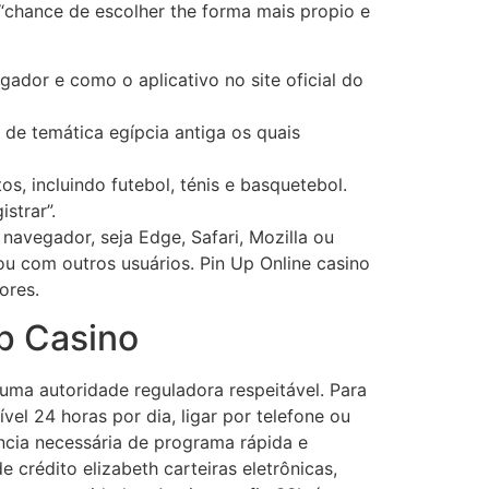
 “chance de escolher the forma mais propio e
ador e como o aplicativo no site oficial do
 de temática egípcia antiga os quais
, incluindo futebol, ténis e basquetebol.
strar”.
navegador, seja Edge, Safari, Mozilla ou
ou com outros usuários. Pin Up Online casino
ores.
Up Casino
r uma autoridade reguladora respeitável. Para
vel 24 horas por dia, ligar por telefone ou
ncia necessária de programa rápida e
 crédito elizabeth carteiras eletrônicas,