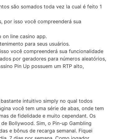
tos são somados toda vez la cual é feito 1
is, por isso você compreenderá sua
 on line casino app.
tenimento para seus usuários.
r isso você compreenderá sua funcionalidade
tados por geradores para números aleatórios,
cassino Pin Up possuem um RTP alto,
bastante intuitivo simply no qual todos
ágina você tem uma série de abas, onde tem
mas de fidelidade e muito cependant. Os
 de Bollywood. Sim, o Pin-up Gambling
das e bônus de recarga semanal. Fiquei
dia, 7 dias por semana. Como jogador