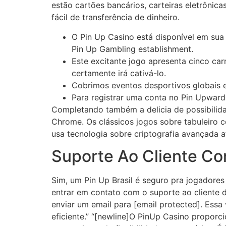
estão cartões bancários, carteiras eletrônic
fácil de transferência de dinheiro.
O Pin Up Casino está disponível em sua
Pin Up Gambling establishment.
Este excitante jogo apresenta cinco car
certamente irá cativá-lo.
Cobrimos eventos desportivos globais e 
Para registrar uma conta no Pin Upward C
Completando também a delicia de possibilidad
Chrome. Os clássicos jogos sobre tabuleiro 
usa tecnologia sobre criptografia avançada a
Suporte Ao Cliente Con
Sim, um Pin Up Brasil é seguro pra jogadores 
entrar em contato com o suporte ao cliente do
enviar um email para [email protected]. Ess
eficiente.” “[newline]O PinUp Casino proporc