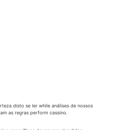
teza disto se ler while análises de nossos
lam as regras perform cassino.