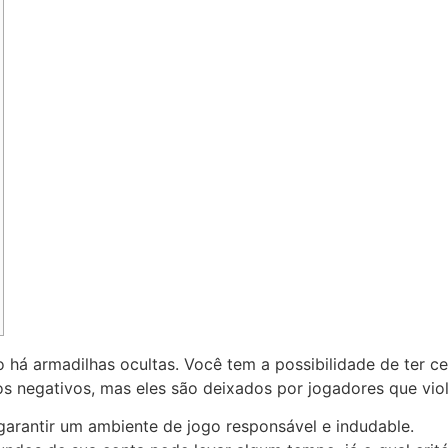
 há armadilhas ocultas. Você tem a possibilidade de ter cer
os negativos, mas eles são deixados por jogadores que vio
 garantir um ambiente de jogo responsável e indudable.