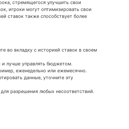
рока, стремящегося улучшить свои
вок, игроки могут оптимизировать свои
ей ставок также способствует более
те во вкладку с историей ставок в своем
 и лучше управлять бюджетом.
ример, еженедельно или ежемесячно.
тировать данные, уточните эту
 для разрешения любых несоответствий.