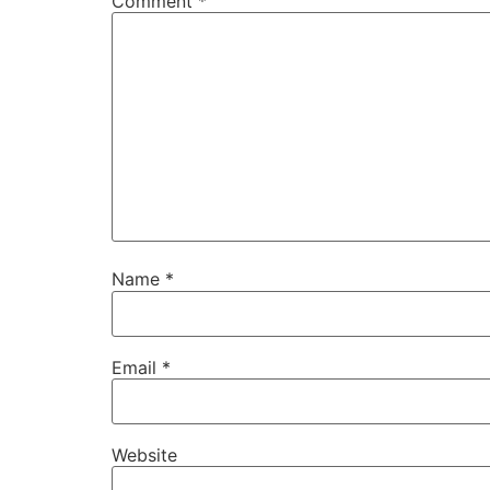
Comment
*
Name
*
Email
*
Website