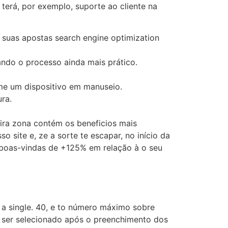
 terá, por exemplo, suporte ao cliente na
e suas apostas search engine optimization
ando o processo ainda mais prático.
rme um dispositivo em manuseio.
ra.
eira zona contém os beneficios mais
o site e, ze a sorte te escapar, no início da
boas-vindas de +125% em relação à o seu
 a single. 40, e to número máximo sobre
e ser selecionado após o preenchimento dos