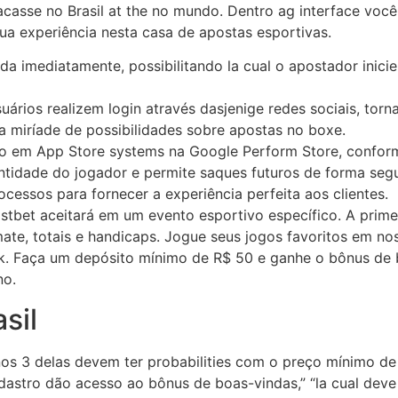
acasse no Brasil at the no mundo. Dentro ag interface você
ua experiência nesta casa de apostas esportivas.
a imediatamente, possibilitando la cual o apostador inici
ários realizem login através dasjenige redes sociais, torn
a miríade de possibilidades sobre apostas no boxe.
tivo em App Store systems na Google Perform Store, confo
entidade do jogador e permite saques futuros de forma segu
cessos para fornecer a experiência perfeita aos clientes.
ostbet aceitará em um evento esportivo específico. A prim
ate, totais e handicaps. Jogue seus jogos favoritos em noss
. Faça um depósito mínimo de R$ 50 e ganhe o bônus de 
no.
sil
nos 3 delas devem ter probabilities com o preço mínimo de
adastro dão acesso ao bônus de boas-vindas,” “la cual dev