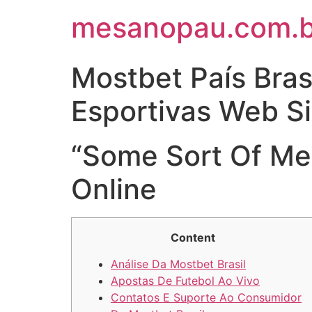
mesanopau.com.b
Mostbet País Bras
Esportivas Web Sit
“Some Sort Of Me
Online
Content
Análise Da Mostbet Brasil
Apostas De Futebol Ao Vivo
Contatos E Suporte Ao Consumidor