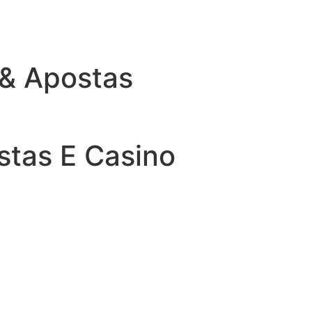
 & Apostas
stas E Casino