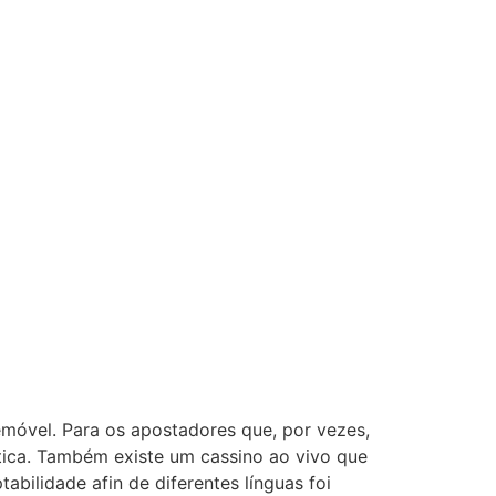
móvel. Para os apostadores que, por vezes,
tica. Também existe um cassino ao vivo que
abilidade afin de diferentes línguas foi