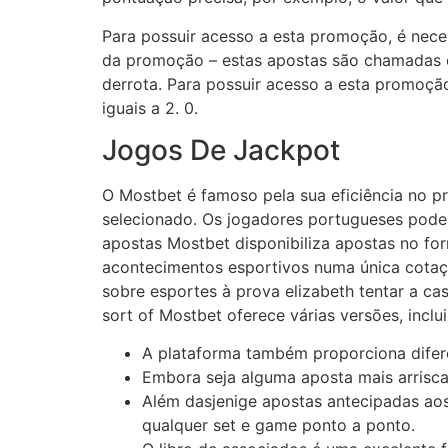
Para possuir acesso a esta promoção, é nece
da promoção – estas apostas são chamadas d
derrota. Para possuir acesso a esta promoçã
iguais a 2. 0.
Jogos De Jackpot
O Mostbet é famoso pela sua eficiência no
selecionado. Os jogadores portugueses podem
apostas Mostbet disponibiliza apostas no fo
acontecimentos esportivos numa única cotaç
sobre esportes à prova elizabeth tentar a ca
sort of Mostbet oferece várias versões, inclu
A plataforma também proporciona difer
Embora seja alguma aposta mais arrisc
Além dasjenige apostas antecipadas ao
qualquer set e game ponto a ponto.