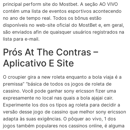
principal perform site do Mostbet. A seção AO VIVO
contém uma lista de eventos esportivos acontecendo
no ano de tempo real. Todos os bônus estão
disponíveis no web-site oficial do MostBet e, em geral,
são enviados afin de quaisquer usuários registrados na
lista para e-mail.
Prós At The Contras –
Aplicativo E Site
O croupier gira a new roleta enquanto a bola viaja é a
premissa” “básica de todos os jogos de roleta de
cassino. Você pode ganhar sony ericsson fizer uma
expresamente no local nas quais a bola ajajai cair.
Experimente los dos os tipos ag roleta para decidir a
versão desse jogo de cassino que melhor sony ericsson
adapta às suas exigências. O pôquer ao vivo, 1 dos
jogos também populares nos cassinos online, é alguma