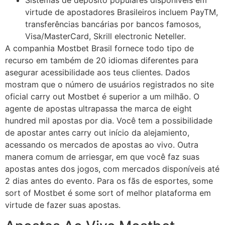
virtude de apostadores Brasileiros incluem PayTM,
transferências bancárias por bancos famosos,
Visa/MasterCard, Skrill electronic Neteller.
A companhia Mostbet Brasil fornece todo tipo de
recurso em também de 20 idiomas diferentes para
asegurar acessibilidade aos teus clientes. Dados
mostram que o número de usuários registrados no site
oficial carry out Mostbet é superior a um milhão. O
agente de apostas ultrapassa the marca de eight
hundred mil apostas por dia. Você tem a possibilidade
de apostar antes carry out início da alejamiento,
acessando os mercados de apostas ao vivo. Outra
manera comum de arriesgar, em que você faz suas
apostas antes dos jogos, com mercados disponíveis até
2 dias antes do evento. Para os fãs de esportes, some
sort of Mostbet é some sort of melhor plataforma em
virtude de fazer suas apostas.