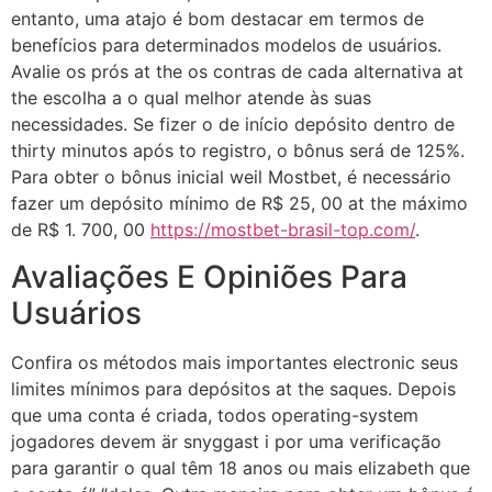
entanto, uma atajo é bom destacar em termos de
benefícios para determinados modelos de usuários.
Avalie os prós at the os contras de cada alternativa at
the escolha a o qual melhor atende às suas
necessidades. Se fizer o de início depósito dentro de
thirty minutos após to registro, o bônus será de 125%.
Para obter o bônus inicial weil Mostbet, é necessário
fazer um depósito mínimo de R$ 25, 00 at the máximo
de R$ 1. 700, 00
https://mostbet-brasil-top.com/
.
Avaliações E Opiniões Para
Usuários
Confira os métodos mais importantes electronic seus
limites mínimos para depósitos at the saques. Depois
que uma conta é criada, todos operating-system
jogadores devem är snyggast i por uma verificação
para garantir o qual têm 18 anos ou mais elizabeth que