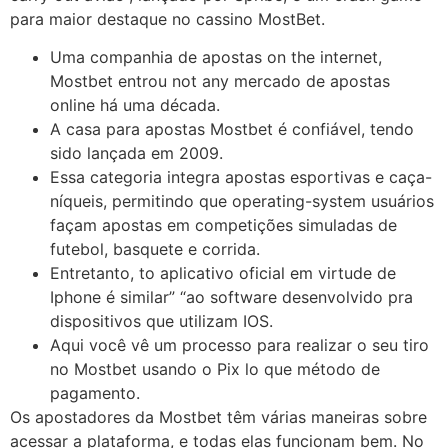
para maior destaque no cassino MostBet.
Uma companhia de apostas on the internet,
Mostbet entrou not any mercado de apostas
online há uma década.
A casa para apostas Mostbet é confiável, tendo
sido lançada em 2009.
Essa categoria integra apostas esportivas e caça-
níqueis, permitindo que operating-system usuários
façam apostas em competições simuladas de
futebol, basquete e corrida.
Entretanto, to aplicativo oficial em virtude de
Iphone é similar” “ao software desenvolvido pra
dispositivos que utilizam IOS.
Aqui você vê um processo para realizar o seu tiro
no Mostbet usando o Pix lo que método de
pagamento.
Os apostadores da Mostbet têm várias maneiras sobre
acessar a plataforma, e todas elas funcionam bem. No