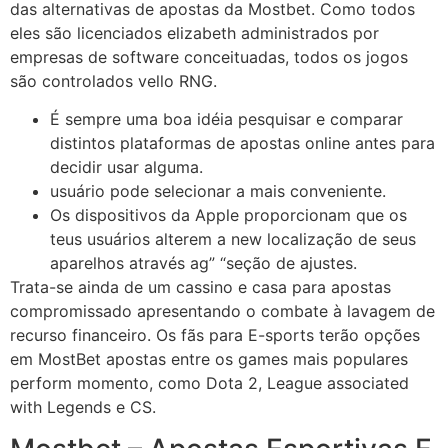
das alternativas de apostas da Mostbet. Como todos
eles são licenciados elizabeth administrados por
empresas de software conceituadas, todos os jogos
são controlados vello RNG.
É sempre uma boa idéia pesquisar e comparar
distintos plataformas de apostas online antes para
decidir usar alguma.
usuário pode selecionar a mais conveniente.
Os dispositivos da Apple proporcionam que os
teus usuários alterem a new localização de seus
aparelhos através ag” “seção de ajustes.
Trata-se ainda de um cassino e casa para apostas
compromissado apresentando o combate à lavagem de
recurso financeiro. Os fãs para E-sports terão opções
em MostBet apostas entre os games mais populares
perform momento, como Dota 2, League associated
with Legends e CS.