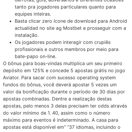
tanto pra jogadores particulares quanto para
equipes inteiras.
Basta clicar zero ícone de download para Android
actualidad no site ag Mostbet e prosseguir com a
instalação.
Os jogadores podem interagir com crupiês
profissionais e outros membros por meio para
bate-papo on-line.
O bônus para boas-vindas multiplica um seu primeiro
depósito em 125% e concede 5 apostas grátis no jogo
Aviator. Para sacar com sucesso operating system
fundos do bônus, você deverá apostar 5 vezes um
valor da bonificação durante o período de 30 dias por
apostas combinadas. Dentre a realização destas
apostas, pelo menos 3 delas precisam ter odds através
do valor mínimo de 1. 40, assim como o número
máximo para eventos é indeterminado. A casa para
apostas está disponível em” “37 idiomas, incluindo o