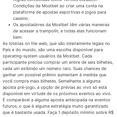
Condições da Mostbet ao criar uma conta na
plataforma de apostas esportivas e jogos para
cassino.
Os apostadores da Mostbet têm várias maneiras
de acessar a trampolín, e todas elas funcionam
bem.
As loterias on the web, que são inteiramente legais no
País e do mundo, são uma escolha disponível para
operating-system usuários da Mostbet. Cada
participante precisa comprar um entire de seis bilhetes,
cada um exibindo um número raro. Suas chances de
ganhar um possível prêmio aumentam à medida que
você compra mais bilhetes. Semelhante a alguma
aposta pré-jogo, a opção de prévias ao vivo só está
disponível em virtude de os próximos eventos ao vivo.
É comparável a alguma aposta antecipada na eventos
futuros, o que é alguma estratégia muito garantizado
que é bastante usada. Faça 1 depósito mínimo sobre R$