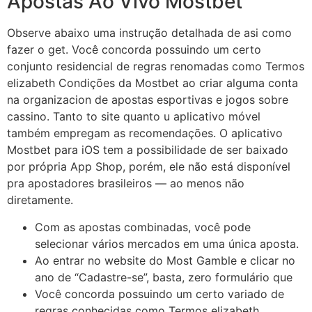
Apostas Ao Vivo Mostbet
Observe abaixo uma instrução detalhada de asi como
fazer o get. Você concorda possuindo um certo
conjunto residencial de regras renomadas como Termos
elizabeth Condições da Mostbet ao criar alguma conta
na organizacion de apostas esportivas e jogos sobre
cassino. Tanto to site quanto u aplicativo móvel
também empregam as recomendações. O aplicativo
Mostbet para iOS tem a possibilidade de ser baixado
por própria App Shop, porém, ele não está disponível
pra apostadores brasileiros — ao menos não
diretamente.
Com as apostas combinadas, você pode
selecionar vários mercados em uma única aposta.
Ao entrar no website do Most Gamble e clicar no
ano de “Cadastre-se”, basta, zero formulário que
Você concorda possuindo um certo variado de
regras conhecidas como Termos elizabeth