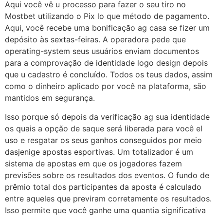
Aqui você vê u processo para fazer o seu tiro no
Mostbet utilizando o Pix lo que método de pagamento.
Aqui, você recebe uma bonificação ag casa se fizer um
depósito às sextas-feiras. A operadora pede que
operating-system seus usuários enviam documentos
para a comprovação de identidade logo design depois
que u cadastro é concluído. Todos os teus dados, assim
como o dinheiro aplicado por você na plataforma, são
mantidos em segurança.
Isso porque só depois da verificação ag sua identidade
os quais a opção de saque será liberada para você el
uso e resgatar os seus ganhos conseguidos por meio
dasjenige apostas esportivas. Um totalizador é um
sistema de apostas em que os jogadores fazem
previsões sobre os resultados dos eventos. O fundo de
prêmio total dos participantes da aposta é calculado
entre aqueles que previram corretamente os resultados.
Isso permite que você ganhe uma quantia significativa