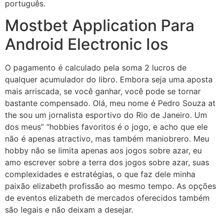
português.
Mostbet Application Para
Android Electronic Ios
O pagamento é calculado pela soma 2 lucros de
qualquer acumulador do libro. Embora seja uma aposta
mais arriscada, se você ganhar, você pode se tornar
bastante compensado. Olá, meu nome é Pedro Souza at
the sou um jornalista esportivo do Rio de Janeiro. Um
dos meus” “hobbies favoritos é o jogo, e acho que ele
não é apenas atractivo, mas também maniobrero. Meu
hobby não se limita apenas aos jogos sobre azar, eu
amo escrever sobre a terra dos jogos sobre azar, suas
complexidades e estratégias, o que faz dele minha
paixão elizabeth profissão ao mesmo tempo. As opções
de eventos elizabeth de mercados oferecidos também
são legais e não deixam a desejar.