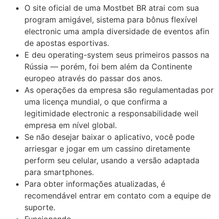
O site oficial de uma Mostbet BR atrai com sua
program amigável, sistema para bônus flexível
electronic uma ampla diversidade de eventos afin
de apostas esportivas.
E deu operating-system seus primeiros passos na
Rússia — porém, foi bem além da Continente
europeo através do passar dos anos.
As operações da empresa são regulamentadas por
uma licença mundial, o que confirma a
legitimidade electronic a responsabilidade weil
empresa em nível global.
Se não desejar baixar o aplicativo, você pode
arriesgar e jogar em um cassino diretamente
perform seu celular, usando a versão adaptada
para smartphones.
Para obter informações atualizadas, é
recomendável entrar em contato com a equipe de
suporte.
Funcionando