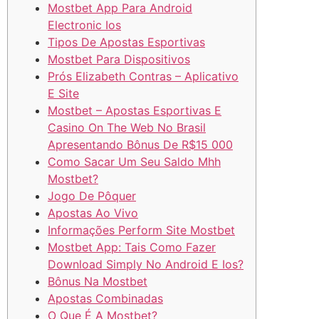
Mostbet App Para Android
Electronic Ios
Tipos De Apostas Esportivas
Mostbet Para Dispositivos
Prós Elizabeth Contras – Aplicativo
E Site
Mostbet – Apostas Esportivas E
Casino On The Web No Brasil
Apresentando Bônus De R$15 000
Como Sacar Um Seu Saldo Mhh
Mostbet?
Jogo De Pôquer
Apostas Ao Vivo
Informações Perform Site Mostbet
Mostbet App: Tais Como Fazer
Download Simply No Android E Ios?
Bônus Na Mostbet
Apostas Combinadas
O Que É A Mostbet?