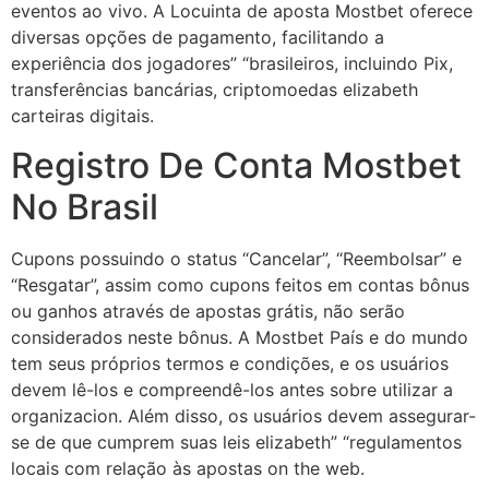
eventos ao vivo. A Locuinta de aposta Mostbet oferece
diversas opções de pagamento, facilitando a
experiência dos jogadores” “brasileiros, incluindo Pix,
transferências bancárias, criptomoedas elizabeth
carteiras digitais.
Registro De Conta Mostbet
No Brasil
Cupons possuindo o status “Cancelar”, “Reembolsar” e
“Resgatar”, assim como cupons feitos em contas bônus
ou ganhos através de apostas grátis, não serão
considerados neste bônus. A Mostbet País e do mundo
tem seus próprios termos e condições, e os usuários
devem lê-los e compreendê-los antes sobre utilizar a
organizacion. Além disso, os usuários devem assegurar-
se de que cumprem suas leis elizabeth” “regulamentos
locais com relação às apostas on the web.