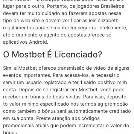
lugar para o outro. Portanto, os jogadores Brasileiros
devem ter muito cuidado ao fazerem apostas nesse
tipo de web site e devem verificar as leis elizabeth
regulamentos para se manterem seguros. Infelizmente,
até o momento o agente de apostas oferece só
aplicativos Android.
O Mostbet É Licenciado?
Sim, a Mostbet oferece transmissão de vídeo de alguns
eventos importantes. Para acessá-los, é necessário
servir um usuário registrado e ter 1 saldo positivo mhh
conta. Depois de se registrar em Mostbet, você pode
receber um bônus de boas-vindas. Para isso, deposite
to valor mínimo especificado nos termos ag promoção
como também o bônus será automaticamente creditado
em sua conta. Preste atenção aos códigos
promocionais atuais que podem incrementar o valor do
bônus.