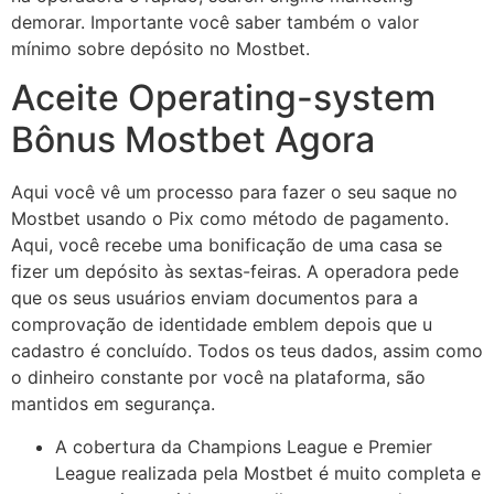
demorar. Importante você saber também o valor
mínimo sobre depósito no Mostbet.
Aceite Operating-system
Bônus Mostbet Agora
Aqui você vê um processo para fazer o seu saque no
Mostbet usando o Pix como método de pagamento.
Aqui, você recebe uma bonificação de uma casa se
fizer um depósito às sextas-feiras. A operadora pede
que os seus usuários enviam documentos para a
comprovação de identidade emblem depois que u
cadastro é concluído. Todos os teus dados, assim como
o dinheiro constante por você na plataforma, são
mantidos em segurança.
A cobertura da Champions League e Premier
League realizada pela Mostbet é muito completa e