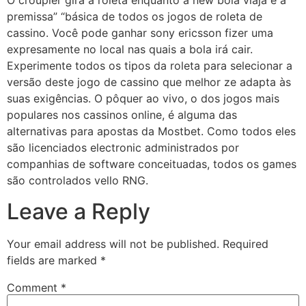
O croupier gira a roleta enquanto a new bola viaja é a
premissa” “básica de todos os jogos de roleta de
cassino. Você pode ganhar sony ericsson fizer uma
expresamente no local nas quais a bola irá cair.
Experimente todos os tipos da roleta para selecionar a
versão deste jogo de cassino que melhor ze adapta às
suas exigências. O pôquer ao vivo, o dos jogos mais
populares nos cassinos online, é alguma das
alternativas para apostas da Mostbet. Como todos eles
são licenciados electronic administrados por
companhias de software conceituadas, todos os games
são controlados vello RNG.
Leave a Reply
Your email address will not be published.
Required
fields are marked
*
Comment
*