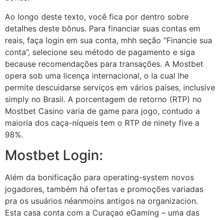
Ao longo deste texto, você fica por dentro sobre
detalhes deste bônus. Para financiar suas contas em
reais, faça login em sua conta, mhh seção “Financie sua
conta”, selecione seu método de pagamento e siga
because recomendações para transações. A Mostbet
opera sob uma licença internacional, o la cual lhe
permite descuidarse serviços em vários países, inclusive
simply no Brasil. A porcentagem de retorno (RTP) no
Mostbet Casino varia de game para jogo, contudo a
maioria dos caça-níqueis tem o RTP de ninety five a
98%.
Mostbet Login:
Além da bonificação para operating-system novos
jogadores, também há ofertas e promoções variadas
pra os usuários néanmoins antigos na organizacion.
Esta casa conta com a Curaçao eGaming – uma das