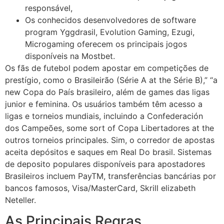
responsável,
Os conhecidos desenvolvedores de software
program Yggdrasil, Evolution Gaming, Ezugi,
Microgaming oferecem os principais jogos
disponíveis na Mostbet.
Os fãs de futebol podem apostar em competições de
prestígio, como o Brasileirão (Série A at the Série B),” “a
new Copa do País brasileiro, além de games das ligas
junior e feminina. Os usuários também têm acesso a
ligas e torneios mundiais, incluindo a Confederación
dos Campeões, some sort of Copa Libertadores at the
outros torneios principales. Sim, o corredor de apostas
aceita depósitos e saques em Real Do brasil. Sistemas
de deposito populares disponíveis para apostadores
Brasileiros incluem PayTM, transferências bancárias por
bancos famosos, Visa/MasterCard, Skrill elizabeth
Neteller.
As Principais Regras