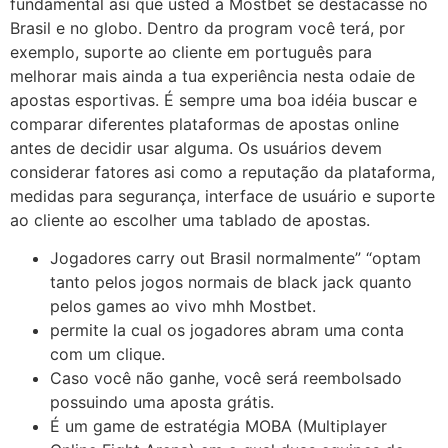
fundamental así que usted a Mostbet se destacasse no
Brasil e no globo. Dentro da program você terá, por
exemplo, suporte ao cliente em português para
melhorar mais ainda a tua experiência nesta odaie de
apostas esportivas. É sempre uma boa idéia buscar e
comparar diferentes plataformas de apostas online
antes de decidir usar alguma. Os usuários devem
considerar fatores asi como a reputação da plataforma,
medidas para segurança, interface de usuário e suporte
ao cliente ao escolher uma tablado de apostas.
Jogadores carry out Brasil normalmente” “optam
tanto pelos jogos normais de black jack quanto
pelos games ao vivo mhh Mostbet.
permite la cual os jogadores abram uma conta
com um clique.
Caso você não ganhe, você será reembolsado
possuindo uma aposta grátis.
É um game de estratégia MOBA (Multiplayer