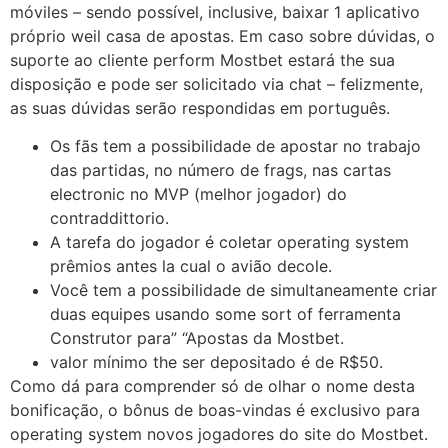
móviles – sendo possível, inclusive, baixar 1 aplicativo
próprio weil casa de apostas. Em caso sobre dúvidas, o
suporte ao cliente perform Mostbet estará the sua
disposição e pode ser solicitado via chat – felizmente,
as suas dúvidas serão respondidas em português.
Os fãs tem a possibilidade de apostar no trabajo
das partidas, no número de frags, nas cartas
electronic no MVP (melhor jogador) do
contraddittorio.
A tarefa do jogador é coletar operating system
prêmios antes la cual o avião decole.
Você tem a possibilidade de simultaneamente criar
duas equipes usando some sort of ferramenta
Construtor para” “Apostas da Mostbet.
valor mínimo the ser depositado é de R$50.
Como dá para comprender só de olhar o nome desta
bonificação, o bônus de boas-vindas é exclusivo para
operating system novos jogadores do site do Mostbet.