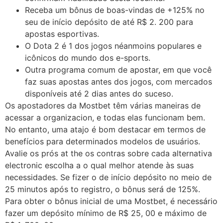
Receba um bônus de boas-vindas de +125% no
seu de início depósito de até R$ 2. 200 para
apostas esportivas.
O Dota 2 é 1 dos jogos néanmoins populares e
icônicos do mundo dos e-sports.
Outra programa comum de apostar, em que você
faz suas apostas antes dos jogos, com mercados
disponíveis até 2 dias antes do suceso.
Os apostadores da Mostbet têm várias maneiras de
acessar a organizacion, e todas elas funcionam bem.
No entanto, uma atajo é bom destacar em termos de
benefícios para determinados modelos de usuários.
Avalie os prós at the os contras sobre cada alternativa
electronic escolha a o qual melhor atende às suas
necessidades. Se fizer o de início depósito no meio de
25 minutos após to registro, o bônus será de 125%.
Para obter o bônus inicial de uma Mostbet, é necessário
fazer um depósito mínimo de R$ 25, 00 e máximo de