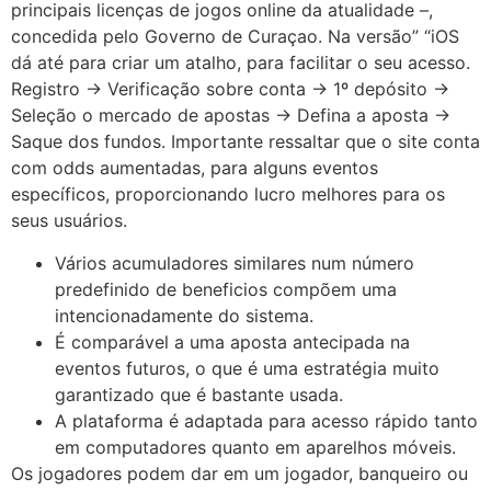
principais licenças de jogos online da atualidade –,
concedida pelo Governo de Curaçao. Na versão” “iOS
dá até para criar um atalho, para facilitar o seu acesso.
Registro → Verificação sobre conta → 1º depósito →
Seleção o mercado de apostas → Defina a aposta →
Saque dos fundos. Importante ressaltar que o site conta
com odds aumentadas, para alguns eventos
específicos, proporcionando lucro melhores para os
seus usuários.
Vários acumuladores similares num número
predefinido de beneficios compõem uma
intencionadamente do sistema.
É comparável a uma aposta antecipada na
eventos futuros, o que é uma estratégia muito
garantizado que é bastante usada.
A plataforma é adaptada para acesso rápido tanto
em computadores quanto em aparelhos móveis.
Os jogadores podem dar em um jogador, banqueiro ou