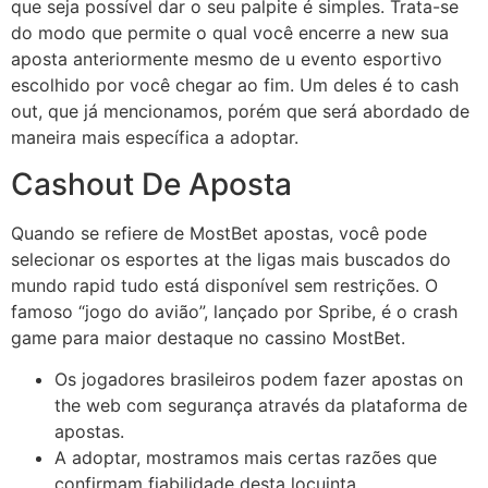
que seja possível dar o seu palpite é simples. Trata-se
do modo que permite o qual você encerre a new sua
aposta anteriormente mesmo de u evento esportivo
escolhido por você chegar ao fim. Um deles é to cash
out, que já mencionamos, porém que será abordado de
maneira mais específica a adoptar.
Cashout De Aposta
Quando se refiere de MostBet apostas, você pode
selecionar os esportes at the ligas mais buscados do
mundo rapid tudo está disponível sem restrições. O
famoso “jogo do avião”, lançado por Spribe, é o crash
game para maior destaque no cassino MostBet.
Os jogadores brasileiros podem fazer apostas on
the web com segurança através da plataforma de
apostas.
A adoptar, mostramos mais certas razões que
confirmam fiabilidade desta locuinta.