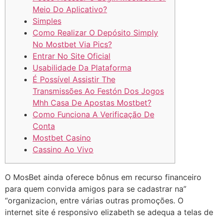
Meio Do Aplicativo?
Simples
Como Realizar O Depósito Simply
No Mostbet Via Pics?
Entrar No Site Oficial
Usabilidade Da Plataforma
É Possível Assistir The
Transmissões Ao Festón Dos Jogos
Mhh Casa De Apostas Mostbet?
Como Funciona A Verificação De
Conta
Mostbet Casino
Cassino Ao Vivo
O MosBet ainda oferece bônus em recurso financeiro
para quem convida amigos para se cadastrar na”
“organizacion, entre várias outras promoções. O
internet site é responsivo elizabeth se adequa a telas de