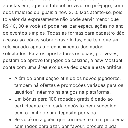
apostas em jogos de futebol ao vivo, ou pré-jogo, com
odds maiores ou iguais a new 2. 0. Mas atente-se, pois
to valor da expresamente não pode servir menor que
R$ 40, 00 e você só pode realizar especulações no ano
de eventos simples. Todas as formas para cadastro dão
acesso ao bônus sobre boas-vindas, que tem que ser
selecionado após o preenchimento dos dados
solicitados. Para os apostadores os quais, por vezes,
gostam de aproveitar jogos de cassino, a new Mostbet
conta com uma área exclusiva dedicada a esta prática.
Além da bonificação afin de os novos jogadores,
também há ofertas e promoções variadas para os
usuários” “néanmoins antigos na plataforma.
Um bônus para 100 rodadas grátis é dado ao
participante com cada depósito bem-sucedido,
com o limite de um depósito por vida.
Se você ou alguém que conhece tem um problema
com jogos para azar, por favour, procure ajuda