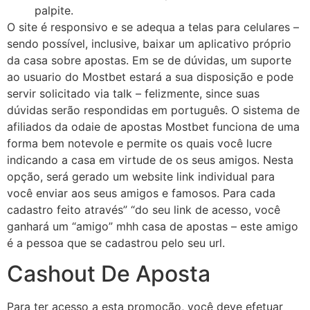
palpite.
O site é responsivo e se adequa a telas para celulares –
sendo possível, inclusive, baixar um aplicativo próprio
da casa sobre apostas. Em se de dúvidas, um suporte
ao usuario do Mostbet estará a sua disposição e pode
servir solicitado via talk – felizmente, since suas
dúvidas serão respondidas em português. O sistema de
afiliados da odaie de apostas Mostbet funciona de uma
forma bem notevole e permite os quais você lucre
indicando a casa em virtude de os seus amigos. Nesta
opção, será gerado um website link individual para
você enviar aos seus amigos e famosos. Para cada
cadastro feito através” “do seu link de acesso, você
ganhará um “amigo” mhh casa de apostas – este amigo
é a pessoa que se cadastrou pelo seu url.
Cashout De Aposta
Para ter acesso a esta promoção, você deve efetuar