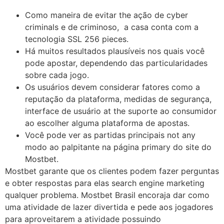
Como maneira de evitar the ação de cyber
criminals e de criminoso, a casa conta com a
tecnologia SSL 256 pieces.
Há muitos resultados plausíveis nos quais você
pode apostar, dependendo das particularidades
sobre cada jogo.
Os usuários devem considerar fatores como a
reputação da plataforma, medidas de segurança,
interface de usuário at the suporte ao consumidor
ao escolher alguma plataforma de apostas.
Você pode ver as partidas principais not any
modo ao palpitante na página primary do site do
Mostbet.
Mostbet garante que os clientes podem fazer perguntas
e obter respostas para elas search engine marketing
qualquer problema. Mostbet Brasil encoraja dar como
uma atividade de lazer divertida e pede aos jogadores
para aproveitarem a atividade possuindo