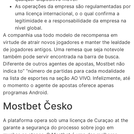
As operações da empresa são regulamentadas por
uma licença internacional, o o qual confirma a
legitimidade e a responsabilidade da empresa na
nível global.
A companhia usa todo modelo de recompensa em
virtude de atrair novos jogadores e manter the lealdade
de jogadores antigos. Uma remesa que seja notevole
também pode servir encontrada na barra de busca.
Diferente de outros agentes de apostas, Mostbet não
indica to” “número de partidas para cada modalidade
na lista de esportes na seção AO VIVO. Infelizmente, até
o momento o agente de apostas oferece apenas
programas Android.
Mostbet Česko
A plataforma opera sob uma licença de Curaçao at the
garante a segurança do processo sobre jogo em