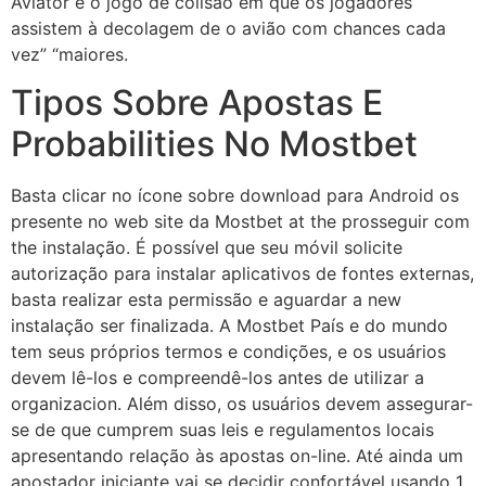
Aviator é o jogo de colisão em que os jogadores
assistem à decolagem de o avião com chances cada
vez” “maiores.
Tipos Sobre Apostas E
Probabilities No Mostbet
Basta clicar no ícone sobre download para Android os
presente no web site da Mostbet at the prosseguir com
the instalação. É possível que seu móvil solicite
autorização para instalar aplicativos de fontes externas,
basta realizar esta permissão e aguardar a new
instalação ser finalizada. A Mostbet País e do mundo
tem seus próprios termos e condições, e os usuários
devem lê-los e compreendê-los antes de utilizar a
organizacion. Além disso, os usuários devem assegurar-
se de que cumprem suas leis e regulamentos locais
apresentando relação às apostas on-line. Até ainda um
apostador iniciante vai se decidir confortável usando 1