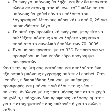
Το ενεργό μπόνους θα λήξει και δεν θα υπόκειται
πλέον σε στοιχηματισμό, ενώ το” “υπόλοιπο του
μπόνους θα χαθεί εάν το υπόλοιπο του
λογαριασμού Μπόνους πέσει κάτω από 0, 2€ για
οποιονδήποτε λόγο.
Σε αυτή την προωθητική ενέργεια, μπορείτε να
συλλέξετε πόντους και να λάβετε χρηματικά
ποσά από το συνολικό έπαθλο των 70. 000€.
Έχουμε συνεργαστεί με το R2D Partners για να
προσφέρουμε ένα κερδοφόρο πρόγραμμα
συνεργατών.
Κάντε την πρώτη σας κατάθεση και απολαύστε ένα
εξαιρετικό μπόνους εγγραφής από την Leonbet. Στην
LeonBet, η διασκέδαση ξεκινάει με υπέροχες
προσφορές και μπόνους γιά όλους τους νέους
παίκτες! Ανάλογα με τις προτιμήσεις σας στα τυχερά
παιχνίδια, υπάρχουν δύο προφορές καλοσορίσματος
για τις στοιχηματικές σας επιλογές ή για το ονλινε
καζίνο.