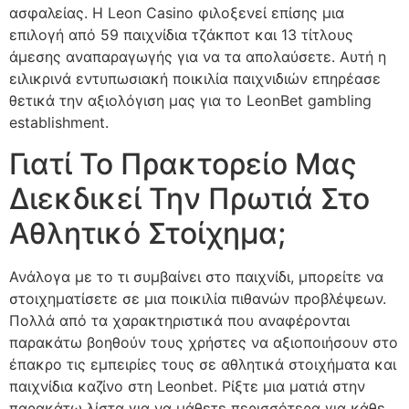
ασφαλείας. Η Leon Casino φιλοξενεί επίσης μια
επιλογή από 59 παιχνίδια τζάκποτ και 13 τίτλους
άμεσης αναπαραγωγής για να τα απολαύσετε. Αυτή η
ειλικρινά εντυπωσιακή ποικιλία παιχνιδιών επηρέασε
θετικά την αξιολόγιση μας για το LeonBet gambling
establishment.
Γιατί Το Πρακτορείο Μας
Διεκδικεί Την Πρωτιά Στο
Αθλητικό Στοίχημα;
Ανάλογα με το τι συμβαίνει στο παιχνίδι, μπορείτε να
στοιχηματίσετε σε μια ποικιλία πιθανών προβλέψεων.
Πολλά από τα χαρακτηριστικά που αναφέρονται
παρακάτω βοηθούν τους χρήστες να αξιοποιήσουν στο
έπακρο τις εμπειρίες τους σε αθλητικά στοιχήματα και
παιχνίδια καζίνο στη Leonbet. Ρίξτε μια ματιά στην
παρακάτω λίστα για να μάθετε περισσότερα για κάθε