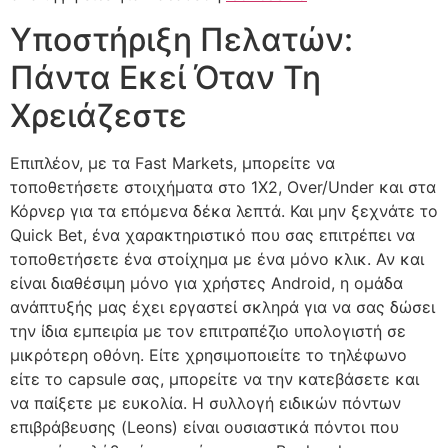
Υποστήριξη Πελατών:
Πάντα Εκεί Όταν Τη
Χρειάζεστε
Επιπλέον, με τα Fast Markets, μπορείτε να
τοποθετήσετε στοιχήματα στο 1Χ2, Over/Under και στα
Κόρνερ για τα επόμενα δέκα λεπτά. Και μην ξεχνάτε το
Quick Bet, ένα χαρακτηριστικό που σας επιτρέπει να
τοποθετήσετε ένα στοίχημα με ένα μόνο κλικ. Αν και
είναι διαθέσιμη μόνο για χρήστες Android, η ομάδα
ανάπτυξής μας έχει εργαστεί σκληρά για να σας δώσει
την ίδια εμπειρία με τον επιτραπέζιο υπολογιστή σε
μικρότερη οθόνη. Είτε χρησιμοποιείτε το τηλέφωνο
είτε το capsule σας, μπορείτε να την κατεβάσετε και
να παίξετε με ευκολία. Η συλλογή ειδικών πόντων
επιβράβευσης (Leons) είναι ουσιαστικά πόντοι που