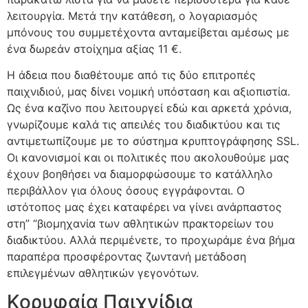
λειτουργία. Μετά την κατάθεση, ο λογαριασμός
μπόνους του συμμετέχοντα ανταμείβεται αμέσως με
ένα δωρεάν στοίχημα αξίας 11 €.
Η άδεια που διαθέτουμε από τις δύο επιτροπές
παιχνιδιού, μας δίνει νομική υπόσταση και αξιοπιστία.
Ως ένα καζίνο που λειτουργεί εδώ και αρκετά χρόνια,
γνωρίζουμε καλά τις απειλές του διαδικτύου και τις
αντιμετωπίζουμε με το σύστημα κρυπτογράφησης SSL.
Οι κανονισμοί και οι πολιτικές που ακολουθούμε μας
έχουν βοηθήσει να διαμορφώσουμε το κατάλληλο
περιβάλλον για όλους όσους εγγράφονται. Ο
ιστότοπος μας έχει καταφέρει να γίνει ανάρπαστος
στη” “βιομηχανία των αθλητικών πρακτορείων του
διαδικτύου. Αλλά περιμένετε, το προχωράμε ένα βήμα
παραπέρα προσφέροντας ζωντανή μετάδοση
επιλεγμένων αθλητικών γεγονότων.
Κορυφαία Παιχνίδια