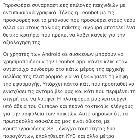
“προσφέρει συναρπαστικές επιλογές παιχνιδιών με
εντυπωσιακά γραφικά. Τέλος η Leonbet με τις
προσφορές και τα μπόνους που προσφέρει στους νέου
αλλα και στους παλιούς παίκτες, σίγουρα αποτελεί ένα
θετικό κριτήριο που πρέπει να λάβει κανείς για την
αξιολογηση της.
Οι χρήστες των Android os συσκευών μπορούν να
χρησιμοποιήσουν την Leonbet app, κάντε κλικ στον
αντίστοιχο σύνδεσμο στο κάτω μέρος της αρχικής
σελίδας της πλατφόρμας για να ξεκινήσετε τη λήψη
της εφαρμογής. Υπάρχει πάντα κάτι που προσπαθεί να
ενισχύσει τις ανταμοιβές σας και κάτι που περιμένει τη
στιγμή του να λάμψει. Η πλατφόρμα μας λειτουργεί
υπό άδεια του Curaçao και περνά τακτικούς ελέγχους
για την ασφάλεια των παικτών. Αυτό σημαίνει ότι τα
πρωτόκολλα ασφαλείας μας είναι άθικτα, με
κρυπτογραφήσεις SSL, έλεγχο ταυτότητας δύο
παραγόντων, επαλήθευση KYC και άλλα μέτρα