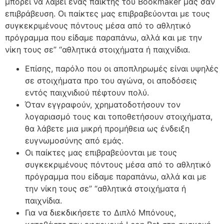
μπορεί να λάβει ένας παίκτης του Bookmaker μας σαν
επιβράβευση. Οι παίκτες μας επιβραβεύονται με τους
συγκεκριμένους πόντους μέσα από το αθλητικό
πρόγραμμα που είδαμε παραπάνω, αλλά και με την
νίκη τους σε” “αθλητικά στοιχήματα ή παιχνίδια.
Επίσης, παρόλο που οι αποπληρωμές είναι υψηλές
σε στοιχήματα προ του αγώνα, οι αποδόσεις
εντός παιχνιδιού πέφτουν πολύ.
Όταν εγγραφούν, χρηματοδοτήσουν τον
λογαριασμό τους και τοποθετήσουν στοιχήματα,
θα λάβετε μια μικρή προμήθεια ως ένδειξη
ευγνωμοσύνης από εμάς.
Οι παίκτες μας επιβραβεύονται με τους
συγκεκριμένους πόντους μέσα από το αθλητικό
πρόγραμμα που είδαμε παραπάνω, αλλά και με
την νίκη τους σε” “αθλητικά στοιχήματα ή
παιχνίδια.
Για να διεκδικήσετε το Διπλό Μπόνους,