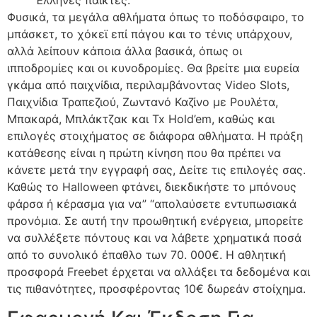
Φυσικά, τα μεγάλα αθλήματα όπως το ποδόσφαιρο, το
μπάσκετ, το χόκεϊ επί πάγου και το τένις υπάρχουν,
αλλά λείπουν κάποια άλλα βασικά, όπως οι
ιπποδρομίες και οι κυνοδρομίες. Θα βρείτε μια ευρεία
γκάμα από παιχνίδια, περιλαμβάνοντας Video Slots,
Παιχνίδια Τραπεζιού, Ζωντανό Καζίνο με Ρουλέτα,
Μπακαρά, Μπλάκτζακ και Tx Hold’em, καθώς και
επιλογές στοιχήματος σε διάφορα αθλήματα. Η πράξη
κατάθεσης είναι η πρώτη κίνηση που θα πρέπει να
κάνετε μετά την εγγραφή σας, Δείτε τις επιλογές σας.
Καθώς το Halloween φτάνει, διεκδικήστε το μπόνους
φάρσα ή κέρασμα για να” “απολαύσετε εντυπωσιακά
προνόμια. Σε αυτή την προωθητική ενέργεια, μπορείτε
να συλλέξετε πόντους και να λάβετε χρηματικά ποσά
από το συνολικό έπαθλο των 70. 000€. Η αθλητική
προσφορά Freebet έρχεται να αλλάξει τα δεδομένα και
τις πιθανότητες, προσφέροντας 10€ δωρεάν στοίχημα.