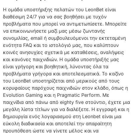
Η ομάδα υποστήριξης πελατών του LeonBet είναι
διαθέσιμη 24/7 για να σας βοηθήσει με τυχόν
προβλήματα που μπορεί να αντιμετωπίσετε. Μπορείτε
να επικοινωνήσετε μαζί μας μέσω ζωντανής
συνομιλίας, email ή συμβουλευόμενοι την εκτεταμένη
ενότητα FAQ και το ιστολόγιό μας, που καλύπτουν
κοινές ανησυχίες σχετικά με καταθέσεις, αναλήψεις
και κανόνες παιχνιδιών. Η ομάδα υποστήριξής μας
είναι γρήγορη και βοηθητική, λύνοντας όλα τα
προβλήματα γρήγορα και αποτελεσματικά. Το καζίνο
του LeonBet υποστηρίζεται από μερικούς από τους
κορυφαίους παρόχους παιχνιδιών στον κλάδο, όπως η
Evolution Gaming και η Pragmatic Perform. Με
παιχνίδια από πάνω από eighty five στούντιο, έχετε μια
μεγάλη λίστα τίτλων για να διαλέξετε. Η εγγραφή και η
δημιουργία ενός λογαριασμού στη Leonbet είναι μια
εύκολη διαδικασία και αποτελεί την απαραίτητη
προυπόθεση ώστε να γίνετε μέλος και να