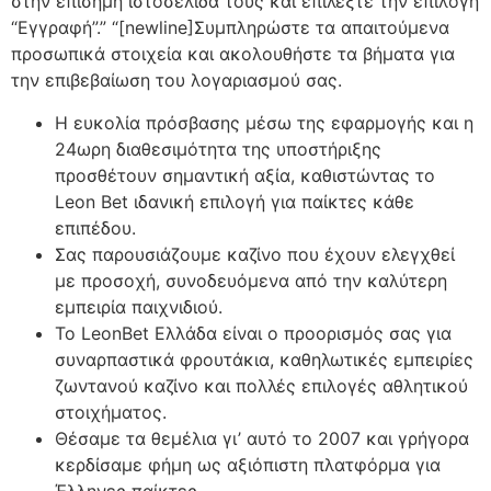
στην επίσημη ιστοσελίδα τους και επιλέξτε την επιλογή
“Εγγραφή”.” “[newline]Συμπληρώστε τα απαιτούμενα
προσωπικά στοιχεία και ακολουθήστε τα βήματα για
την επιβεβαίωση του λογαριασμού σας.
Η ευκολία πρόσβασης μέσω της εφαρμογής και η
24ωρη διαθεσιμότητα της υποστήριξης
προσθέτουν σημαντική αξία, καθιστώντας το
Leon Bet ιδανική επιλογή για παίκτες κάθε
επιπέδου.
Σας παρουσιάζουμε καζίνο που έχουν ελεγχθεί
με προσοχή, συνοδευόμενα από την καλύτερη
εμπειρία παιχνιδιού.
Το LeonBet Ελλάδα είναι ο προορισμός σας για
συναρπαστικά φρουτάκια, καθηλωτικές εμπειρίες
ζωντανού καζίνο και πολλές επιλογές αθλητικού
στοιχήματος.
Θέσαμε τα θεμέλια γι’ αυτό το 2007 και γρήγορα
κερδίσαμε φήμη ως αξιόπιστη πλατφόρμα για
Έλληνες παίκτες.