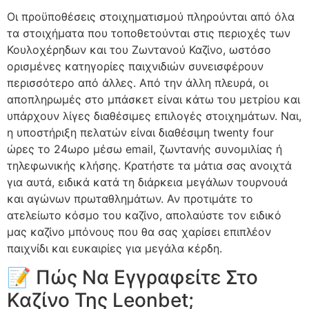
Οι προϋποθέσεις στοιχηματισμού πληρούνται από όλα
τα στοιχήματα που τοποθετούνται στις περιοχές των
Κουλοχέρηδων και του Ζωντανού Καζίνο, ωστόσο
ορισμένες κατηγορίες παιχνιδιών συνεισφέρουν
περισσότερο από άλλες. Από την άλλη πλευρά, οι
αποπληρωμές στο μπάσκετ είναι κάτω του μετρίου και
υπάρχουν λίγες διαθέσιμες επιλογές στοιχημάτων. Ναι,
η υποστήριξη πελατών είναι διαθέσιμη twenty four
ώρες το 24ωρο μέσω email, ζωντανής συνομιλίας ή
τηλεφωνικής κλήσης. Κρατήστε τα μάτια σας ανοιχτά
για αυτά, ειδικά κατά τη διάρκεια μεγάλων τουρνουά
και αγώνων πρωταθλημάτων. Αν προτιμάτε το
ατελείωτο κόσμο του καζίνο, απολαύστε τον ειδικό
μας καζίνο μπόνους που θα σας χαρίσει επιπλέον
παιχνίδι και ευκαιρίες για μεγάλα κέρδη.
📝 Πώς Να Εγγραφείτε Στο
Καζίνο Της Leonbet;