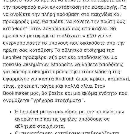
την προσφορά είναι εγκατάσταση της εφαρμογής. Για
να ανοίξετε την πλήρη πρόσβαση στα παιχνίδια και
προσφορές μας, θα πρέπει να κάνετε την πρώτη σας
κατάθεση” “στον λογαριασμό σας στο καζίνο. Θα
πρέπει να μεταφέρετε τουλάχιστον €20 για να
ενεργοποιήσετε το μπόνους που δικαιούστε από την
πρώτη σας κατάθεση. Το αθλητικό στοίχημα της
Leonbet προσφέρει εξαιρετικές αποδόσεις σε μια
ποικιλία αθλημάτων. Μπορείτε να λάβετε αποδόσεις
για διάφορα αθλήματα μέσω της ιστοσελίδας ή της
εφαρμογής για κινητά Android, όπως κρίκετ, καμπαντί,
τένις, χόκεϊ επί πάγου και πολλά άλλα. Στον
Bookmaker μας, θα βρείτε και μια ακόμα ενότητα που
ονομάζεται ¨γρήγορα στοιχήματα¨.
Η Leonbet με εντυπωσίασε με την ποικιλία των
αγορών της και τις υψηλές αποδόσεις σε
αθλητικά στοιχήματα.
Οι περισσότερες καταθέσεις επεξεργάζονται