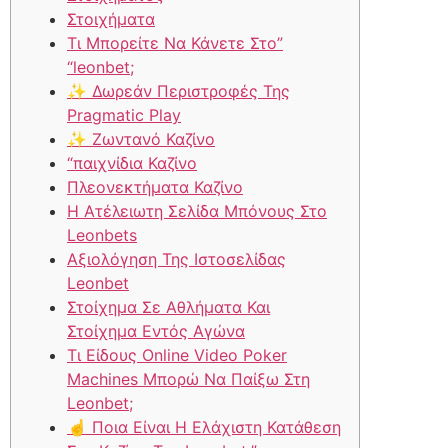
Στοιχήματα
Τι Μπορείτε Να Κάνετε Στο”
“leonbet;
✨ Δωρεάν Περιστροφές Της
Pragmatic Play
✨ Ζωντανό Καζίνο
“παιχνίδια Καζίνο
Πλεονεκτήματα Καζίνο
Η Ατέλειωτη Σελίδα Μπόνους Στο
Leonbets
Αξιολόγηση Της Ιστοσελίδας
Leonbet
Στοίχημα Σε Αθλήματα Και
Στοίχημα Εντός Αγώνα
Τι Είδους Online Video Poker
Machines Μπορώ Να Παίξω Στη
Leonbet;
☝ Ποια Είναι Η Ελάχιστη Κατάθεση