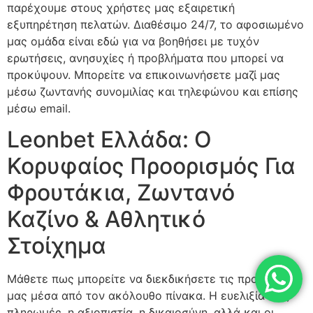
παρέχουμε στους χρήστες μας εξαιρετική
εξυπηρέτηση πελατών. Διαθέσιμο 24/7, το αφοσιωμένο
μας ομάδα είναι εδώ για να βοηθήσει με τυχόν
ερωτήσεις, ανησυχίες ή προβλήματα που μπορεί να
προκύψουν. Μπορείτε να επικοινωνήσετε μαζί μας
μέσω ζωντανής συνομιλίας και τηλεφώνου και επίσης
μέσω email.
Leonbet Ελλάδα: Ο
Κορυφαίος Προορισμός Για
Φρουτάκια, Ζωντανό
Καζίνο & Αθλητικό
Στοίχημα
Μάθετε πως μπορείτε να διεκδικήσετε τις προσφορές
μας μέσα από τον ακόλουθο πίνακα. Η ευελιξία στις
πληρωμές, η αξιοπιστία, η δικαιοσύνη, αλλά και οι