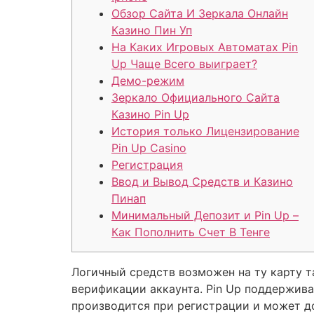
Обзор Сайта И Зеркала Онлайн
Казино Пин Уп
На Каких Игровых Автоматах Pin
Up Чаще Всего выиграет?
Демо-режим
Зеркало Официального Сайта
Казино Pin Up
История только Лицензирование
Pin Up Casino
Регистрация
Ввод и Вывод Средств и Казино
Пинап
Минимальный Депозит и Pin Up –
Как Пополнить Счет В Тенге
Логичный средств возможен на ту карту т
верификации аккаунта. Pin Up поддержива
производится при регистрации и может до