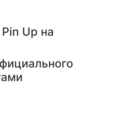
Pin Up на
Официального
тами