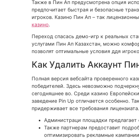
Также в Пин Ап предусмотрена опция исп
предпочитает быстрая и безопасные тран
игроков. Казино Пин Ап – так лицензионн
казино
.
Переход спасась демо-игр к реальных ст
услугами Пин Ап Казахстан, можно комфор
позволят оптимальные условия ддя игроко
Как Удалить Аккаунт Пи
Полная версия вебсайта проверенного ка
победителей. Здесь невозможно подчеркн
сегодняшнее во. Среди казино Европейских
заведение Pin Up отличается особенно. Та
придерживает все требования лицензиата
Администраци площадки предлагает 
Также партнерам предоставит подроб
оптимизировать рекламные кампании