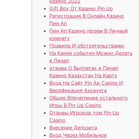
казино 2022
Gift Box От Казино Pin Up
Регистрация В Онлайн Казино
Пин Ап
Пин Ап Казино проем В Личный
комнату
Правила И обстоятельствами:
На Какие события Можно Делать
в Пинап
отзыва О Выплатах и Пинап
Казино Казахстан На Карту
Вход На Сайт Pin Ap Casino И
Верификация Аккаунта
Общее Впечатление остального
Игры В Pin Up Casino
Отзывы Игроков том Pin Up
Casino
Внесение Депозита
Вход Через Мобильное