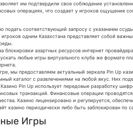
озволяет им подтвердили свое соблюдение установленн
нсовых операциях, что создает у игроков ощущение с
о подать соответствующий запросу с указанием ссуды
 игроков одним Казахстана представляет собой важн
реды.
за блокировки азартных ресурсов интернет провайдер
пускать любые игры виртуального клуба же формате пл
ернета.
игре, мы предоставляем актуальный зеркала Pin Up кази
ный каталог с развлечениями на любой вкус. Них поде
. Казино Pin Up использует передовые разработку шиф
ансовых транзакций. Финансовые операции проводятся
чества. Казино лицензировано и регулируется, обеспеч
айт казино периодически либо быть заблокирован по 
чные Игры