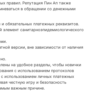
ых правил. Репутация Пин Ап также
омневаться в обращении со денежными
 и обязательных платежных реквизитов.
ый элемент санитарноэпидемиологического
ами.
атной версии, вне зависимости от наличия
но.
лены на удобное разделы, чтобы новички
рования с использованием протоколов
 с использованием личных платежных
ивая честную игру и безопасность
самым важным причине.