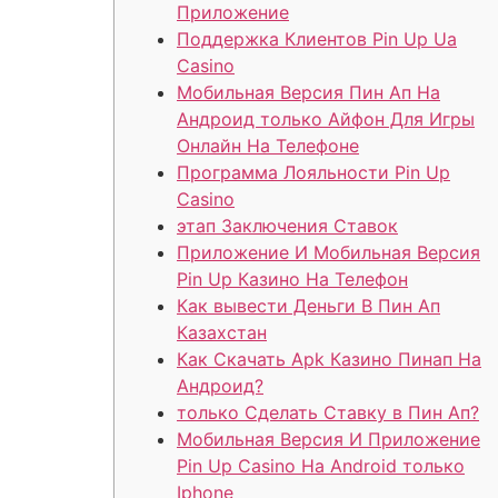
Приложение
Поддержка Клиентов Pin Up Ua
Casino
Мобильная Версия Пин Ап На
Андроид только Айфон Для Игры
Онлайн На Телефоне
Программа Лояльности Pin Up
Casino
этап Заключения Ставок
Приложение И Мобильная Версия
Pin Up Казино На Телефон
Как вывести Деньги В Пин Ап
Казахстан
Как Скачать Apk Казино Пинап На
Андроид?
только Сделать Ставку в Пин Ап?
Мобильная Версия И Приложение
Pin Up Casino На Android только
Iphone