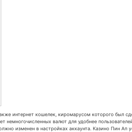
акже интернет кошелек, киромарусом которого был сд
ет немногочисленных валют для удобнее пользователе
лжно изменен в настройках аккаунта. Казино Пин Ап у