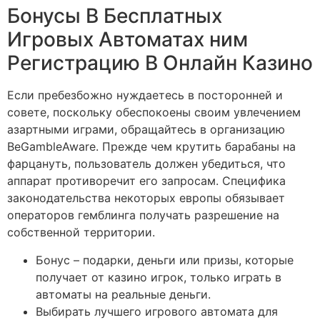
Бонусы В Бесплатных
Игровых Автоматах ним
Регистрацию В Онлайн Казино
Если пребезбожно нуждаетесь в посторонней и
совете, поскольку обеспокоены своим увлечением
азартными играми, обращайтесь в организацию
BeGambleAware. Прежде чем крутить барабаны на
фарцануть, пользователь должен убедиться, что
аппарат противоречит его запросам. Специфика
законодательства некоторых европы обязывает
операторов гемблинга получать разрешение на
собственной территории.
Бонус – подарки, деньги или призы, которые
получает от казино игрок, только играть в
автоматы на реальные деньги.
Выбирать лучшего игрового автомата для