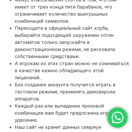
имеет от трех конца пяти барабанов, что
ограничивает количество выигрышных
комбинаций символов.
Переходите в официальный сайт клуба,
выбирайте подходящий окружении сотен
автоматов только запускайте в
демонстрационном режиме, не рисковала
собственными средствами.
А игрокам из этих стран можно не сомневаться
в качестве казино обладающего этой
лицензией.
Без создания аккаунта получится играть в
тестовом режиме, применять демоверсии
аппаратов.
Каждый раз или выпадении призовой
комбинации вам будет предложена игра на
удвоение.
Наш сайт не хранит данных семряуи