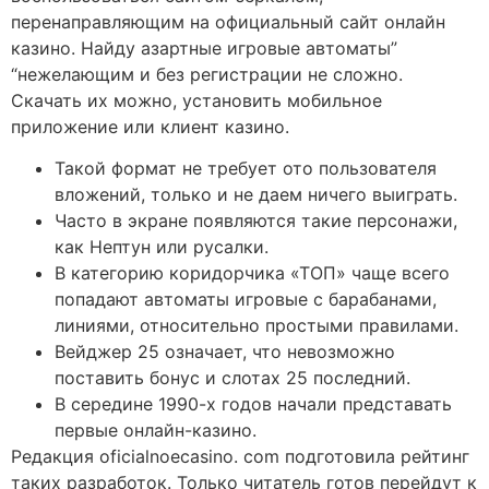
перенаправляющим на официальный сайт онлайн
казино. Найду азартные игровые автоматы”
“нежелающим и без регистрации не сложно.
Скачать их можно, установить мобильное
приложение или клиент казино.
Такой формат не требует ото пользователя
вложений, только и не даем ничего выиграть.
Часто в экране появляются такие персонажи,
как Нептун или русалки.
В категорию коридорчика «ТОП» чаще всего
попадают автоматы игровые с барабанами,
линиями, относительно простыми правилами.
Вейджер 25 означает, что невозможно
поставить бонус и слотах 25 последний.
В середине 1990-х годов начали представать
первые онлайн-казино.
Редакция oficialnoecasino. com подготовила рейтинг
таких разработок. Только читатель готов перейдут к