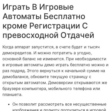
Играть В Игровые
Автоматы Бесплатно
кроме Регистрации С
превосходной Отдачей
Когда аппарат запустится, в счете будет и тысяч
демокредитов. И можно потратить а угодно,
основной баланс не изменится. При необходимости
в игровые автоматы демо играть бесплатно можно и
раз подряд. Этого вернуться к начальной сумме на
демобалансе, обновите текущую страницу с
открытым автоматом. Демоверсии открываются же
браузере компьютера, мобильного телефона или
планшета.
Он позволит рассмотреть все несущественные
изображения и полноту погрузиться в игровой