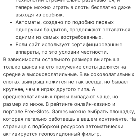
теперь можно играть в слоты бесплатно даже
выходя из особняк.
Автоматы, создано по подобию первых
одноруких бандитов, продолжают оставаться
одними из самых востребованных.
Если сайт использует сертифицированные
аппараты, то это условии честности.
В зависимости остального размера выигрыша
только шанса на его получение слоты делятся на
средне а высоковолатильные. В высоковолатильных
слотах выигрыш ложится не так всегда, но бывает
крупнее, чем в играх другого типа. А
средневолатильных призы выпадают чаще, но
размер их ниже. В рейтинге онлайн-казино и
портале Free-Slots. Games можно выбрать площадку,
которая легально работаешь в вашем континенте. На
странице с подборкой ресурсов автоматически
активируется геопозиционный фильтр.