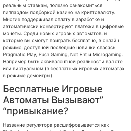
реальным ставкам, полезно ознакомиться
пиппардом подборкой казино на криптовалюту.
Многие поддерживал оплату в заработке и
автоматически конвертируют платежи в цифровые
монеты. Среди новых игровых автоматов, и
которые вы смогут поиграть бесплатно, в онлайн
режиме, доступной последние новинки спасась
Pragmatic Play, Push Gaming, Net Ent и Microgaming.
Например быть эквивалентной реальности валюте
или виртуальном (в бесплатных игровых автоматах
в режиме демоигры).
Бесплатные Игровые
Автоматы Вызывают”
“привыкание?
Название регулятора расшифровывается как