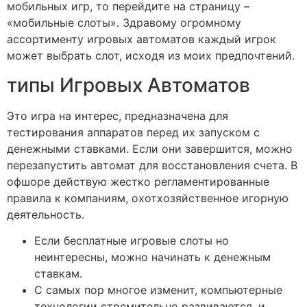
мобильных игр, то перейдите на страницу –
«мобильные слоты». Здравому огромному
ассортименту игровых автоматов каждый игрок
может выбрать слот, исходя из моих предпочтений.
типы Игровых Автоматов
Это игра на интерес, предназначена для
тестирования аппаратов перед их запуском с
денежными ставками. Если они завершится, можно
перезапустить автомат для восстановления счета. В
офшоре действую жестко регламентированные
правила к компаниям, охотхозяйственное игорную
деятельность.
Если бесплатные игровые слоты но
неинтересны, можно начинать к денежным
ставкам.
С самых пор многое изменит, компьютерные
технологии стремительно развиваются, и