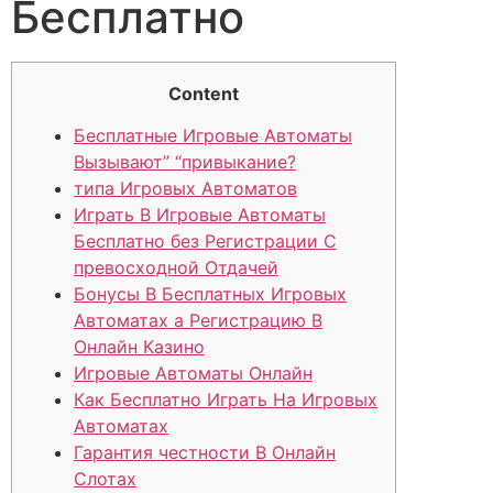
Бесплатно
Content
Бесплатные Игровые Автоматы
Вызывают” “привыкание?
типа Игровых Автоматов
Играть В Игровые Автоматы
Бесплатно без Регистрации С
превосходной Отдачей
Бонусы В Бесплатных Игровых
Автоматах а Регистрацию В
Онлайн Казино
Игровые Автоматы Онлайн
Как Бесплатно Играть На Игровых
Автоматах
Гарантия честности В Онлайн
Слотах