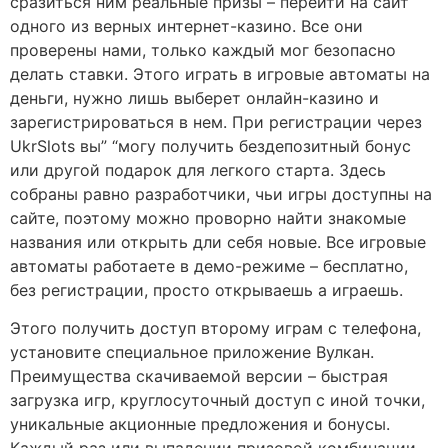
сразиться ним реальные призы – перейти на сайт
одного из верных интернет-казино. Все они
проверены нами, только каждый мог безопасно
делать ставки. Этого играть в игровые автоматы на
деньги, нужно лишь выберет онлайн-казино и
зарегистрироваться в нем. При регистрации через
UkrSlots вы” “могу получить бездепозитный бонус
или другой подарок для легкого старта. Здесь
собраны равно разработчики, чьи игры доступны на
сайте, поэтому можно проворно найти знакомые
названия или открыть дли себя новые. Все игровые
автоматы работаете в демо-режиме – бесплатно,
без регистрации, просто открываешь а играешь.
Этого получить доступ второму играм с телефона,
установите специальное приложение Вулкан.
Преимущества скачиваемой версии – быстрая
загрузка игр, круглосуточный доступ с иной точки,
уникальные акционные предложения и бонусы.