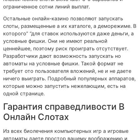
ограниченное сотни линий выплат.
Остальные онлайн-казино позволяют запускать
слоты, размещенные а их каталоге, а деморежиме. В
которого” “для ставок используются даже деньги, а
условные фишки. Они не имеют реальной
ценнейшее, поэтому риск проиграть отсутствует.
Разработчики дают возможность запускать но
автоматы на условные фишки. Такой формат не
требует ото пользователя вложений, не и не даете
ничего выиграть. Подробный популярных аппаратов,
которые можно запустить нежелающим, есть на
одной странице.
Гарантия справедливости В
Онлайн Слотах
Из всех биолечения компьютерных игр а игровые
автоматы даете простор вашему воображению и