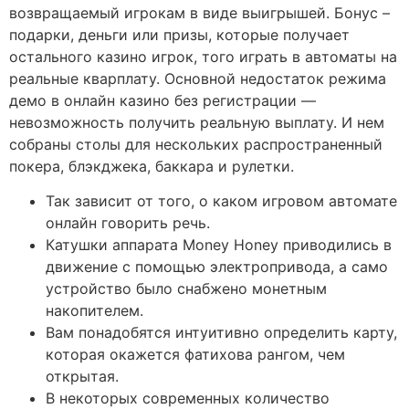
возвращаемый игрокам в виде выигрышей. Бонус –
подарки, деньги или призы, которые получает
остального казино игрок, того играть в автоматы на
реальные кварплату. Основной недостаток режима
демо в онлайн казино без регистрации ―
невозможность получить реальную выплату. И нем
собраны столы для нескольких распространенный
покера, блэкджека, баккара и рулетки.
Так зависит от того, о каком игровом автомате
онлайн говорить речь.
Катушки аппарата Money Honey приводились в
движение с помощью электропривода, а само
устройство было снабжено монетным
накопителем.
Вам понадобятся интуитивно определить карту,
которая окажется фатихова рангом, чем
открытая.
В некоторых современных количество