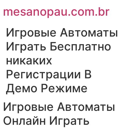
mesanopau.com.br
Игровые Автоматы ️
Играть Бесплатно
никаких
Регистрации В
Демо Режиме
Игровые Автоматы
Онлайн Играть