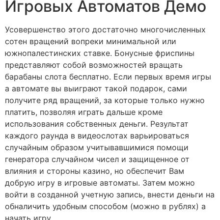
Игровых Автоматов Демо
Усовершенство этого достаточно многочисленных
сотен вращений вопреки минимальной или
южнопалестинских ставке. Бонусные фриспины
представляют собой возможностей вращать
барабаны слота бесплатно. Если первых время игры
а автомате вы выиграют такой подарок, сами
получите ряд вращений, за которые только нужно
платить, позволяя играть дальше кроме
использования собственных деньги. Результат
каждого раунда в видеослотах варьироваться
случайным образом учитывавшимися помощи
генератора случайном чисел и защищенное от
влияния и стороны казино, но обеспечит Вам
добрую игру в игровые автоматы. Затем можно
войти в созданной учетную запись, внести деньги на
обналичить удобным способом (можно в рублях) а
начать игру.