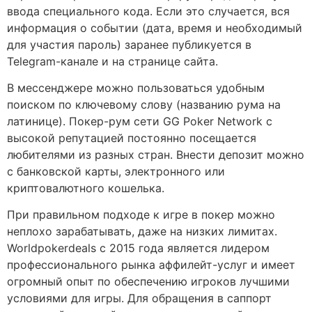
ввода специального кода. Если это случается, вся
информация о событии (дата, время и необходимый
для участия пароль) заранее публикуется в
Telegram-канале и на странице сайта.
В мессенджере можно пользоваться удобным
поиском по ключевому слову (названию рума на
латинице). Покер-рум сети GG Poker Network с
высокой репутацией постоянно посещается
любителями из разных стран. Внести депозит можно
с банковской карты, электронного или
криптовалютного кошелька.
При правильном подходе к игре в покер можно
неплохо зарабатывать, даже на низких лимитах.
Worldpokerdeals с 2015 года является лидером
профессионального рынка аффилейт-услуг и имеет
огромный опыт по обеспечению игроков лучшими
условиями для игры. Для обращения в саппорт