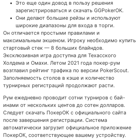
Это еще один довод в пользу решения
зарегистрироваться и скачать GGPokerOK.
Они делают большие рейзы и используют
широкие диапазоны для входа в торги.
Он отличается простыми правилами и
максимальным экшеном. Игроку необходимо купить
стартовый стек — 8 больших блайндов.
Эксклюзивная игра доступна для Техасского
Холдема и Омахи. Летом 2021 года покер-рум
возглавил рейтинг трафика по версии PokerScout.
Заполняемость столов в кэше и количество
турнирных регистраций продолжают расти.
Рум ежедневно проводит сотни турниров с бай-
инами от нескольких центов до сотен долларов.
Следует скачать ПокерОК с официального сайта
после завершения регистрации. Система
автоматически загрузит официальное приложение
ПокерОК, соответствующее вашему устройству.