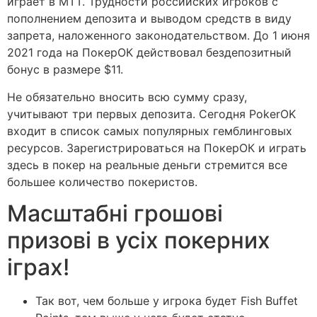
играет в МТТ. Трудности российских игроков с
пополнением депозита и выводом средств в виду
запрета, наложенного законодательством. До 1 июня
2021 года на ПокерОК действовал бездепозитный
бонус в размере $11.
Не обязательно вносить всю сумму сразу,
учитывают три первых депозита. Сегодня PokerOK
входит в список самых популярных гемблинговых
ресурсов. Зарегистрироваться на ПокерОК и играть
здесь в покер на реальные деньги стремится все
большее количество покеристов.
Масштабні грошові
призові в усіх покерних
іграх!
Так вот, чем больше у игрока будет Fish Buffet