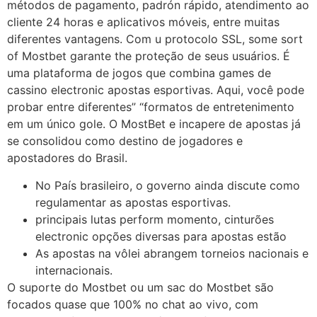
métodos de pagamento, padrón rápido, atendimento ao
cliente 24 horas e aplicativos móveis, entre muitas
diferentes vantagens. Com u protocolo SSL, some sort
of Mostbet garante the proteção de seus usuários. É
uma plataforma de jogos que combina games de
cassino electronic apostas esportivas. Aqui, você pode
probar entre diferentes” “formatos de entretenimento
em um único gole. O MostBet e incapere de apostas já
se consolidou como destino de jogadores e
apostadores do Brasil.
No País brasileiro, o governo ainda discute como
regulamentar as apostas esportivas.
principais lutas perform momento, cinturões
electronic opções diversas para apostas estão
As apostas na vôlei abrangem torneios nacionais e
internacionais.
O suporte do Mostbet ou um sac do Mostbet são
focados quase que 100% no chat ao vivo, com