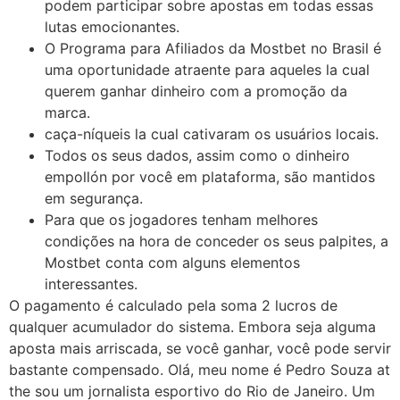
podem participar sobre apostas em todas essas
lutas emocionantes.
O Programa para Afiliados da Mostbet no Brasil é
uma oportunidade atraente para aqueles la cual
querem ganhar dinheiro com a promoção da
marca.
caça-níqueis la cual cativaram os usuários locais.
Todos os seus dados, assim como o dinheiro
empollón por você em plataforma, são mantidos
em segurança.
Para que os jogadores tenham melhores
condições na hora de conceder os seus palpites, a
Mostbet conta com alguns elementos
interessantes.
O pagamento é calculado pela soma 2 lucros de
qualquer acumulador do sistema. Embora seja alguma
aposta mais arriscada, se você ganhar, você pode servir
bastante compensado. Olá, meu nome é Pedro Souza at
the sou um jornalista esportivo do Rio de Janeiro. Um