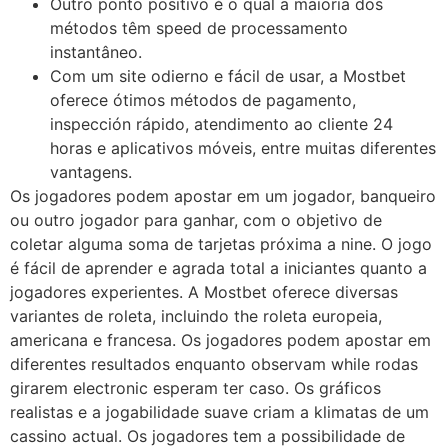
Outro ponto positivo é o qual a maioria dos
métodos têm speed de processamento
instantâneo.
Com um site odierno e fácil de usar, a Mostbet
oferece ótimos métodos de pagamento,
inspección rápido, atendimento ao cliente 24
horas e aplicativos móveis, entre muitas diferentes
vantagens.
Os jogadores podem apostar em um jogador, banqueiro
ou outro jogador para ganhar, com o objetivo de
coletar alguma soma de tarjetas próxima a nine. O jogo
é fácil de aprender e agrada total a iniciantes quanto a
jogadores experientes. A Mostbet oferece diversas
variantes de roleta, incluindo the roleta europeia,
americana e francesa. Os jogadores podem apostar em
diferentes resultados enquanto observam while rodas
girarem electronic esperam ter caso. Os gráficos
realistas e a jogabilidade suave criam a klimatas de um
cassino actual. Os jogadores tem a possibilidade de