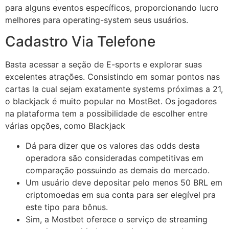
para alguns eventos específicos, proporcionando lucro
melhores para operating-system seus usuários.
Cadastro Via Telefone
Basta acessar a seção de E-sports e explorar suas
excelentes atrações. Consistindo em somar pontos nas
cartas la cual sejam exatamente systems próximas a 21,
o blackjack é muito popular no MostBet. Os jogadores
na plataforma tem a possibilidade de escolher entre
várias opções, como Blackjack
Dá para dizer que os valores das odds desta
operadora são consideradas competitivas em
comparação possuindo as demais do mercado.
Um usuário deve depositar pelo menos 50 BRL em
criptomoedas em sua conta para ser elegível pra
este tipo para bônus.
Sim, a Mostbet oferece o serviço de streaming