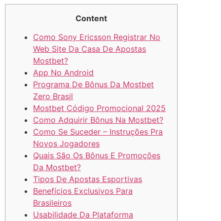
Content
Como Sony Ericsson Registrar No
Web Site Da Casa De Apostas
Mostbet?
App No Android
Programa De Bônus Da Mostbet
Zero Brasil
Mostbet Código Promocional 2025
Como Adquirir Bônus Na Mostbet?
Como Se Suceder – Instruções Pra
Novos Jogadores
Quais São Os Bônus E Promoções
Da Mostbet?
Tipos De Apostas Esportivas
Benefícios Exclusivos Para
Brasileiros
Usabilidade Da Plataforma