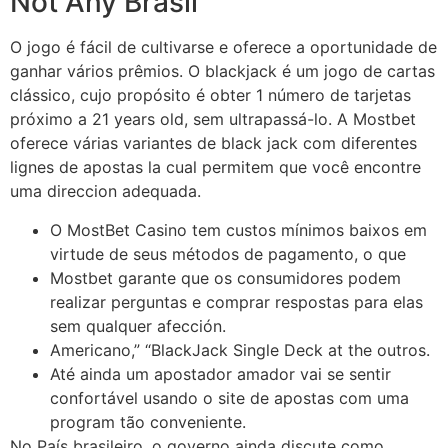
Not Any Brasil
O jogo é fácil de cultivarse e oferece a oportunidade de
ganhar vários prêmios. O blackjack é um jogo de cartas
clássico, cujo propósito é obter 1 número de tarjetas
próximo a 21 years old, sem ultrapassá-lo. A Mostbet
oferece várias variantes de black jack com diferentes
lignes de apostas la cual permitem que você encontre
uma direccion adequada.
O MostBet Casino tem custos mínimos baixos em
virtude de seus métodos de pagamento, o que
Mostbet garante que os consumidores podem
realizar perguntas e comprar respostas para elas
sem qualquer afección.
Americano,” “BlackJack Single Deck at the outros.
Até ainda um apostador amador vai se sentir
confortável usando o site de apostas com uma
program tão conveniente.
No País brasileiro, o governo ainda discute como