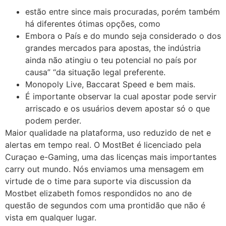
estão entre since mais procuradas, porém também
há diferentes ótimas opções, como
Embora o País e do mundo seja considerado o dos
grandes mercados para apostas, the indústria
ainda não atingiu o teu potencial no país por
causa” “da situação legal preferente.
Monopoly Live, Baccarat Speed e bem mais.
É importante observar la cual apostar pode servir
arriscado e os usuários devem apostar só o que
podem perder.
Maior qualidade na plataforma, uso reduzido de net e
alertas em tempo real. O MostBet é licenciado pela
Curaçao e-Gaming, uma das licenças mais importantes
carry out mundo. Nós enviamos uma mensagem em
virtude de o time para suporte via discussion da
Mostbet elizabeth fomos respondidos no ano de
questão de segundos com uma prontidão que não é
vista em qualquer lugar.