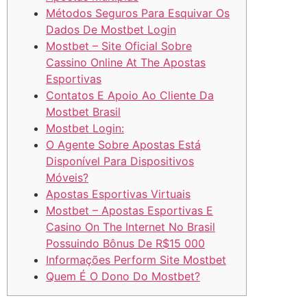
Métodos Seguros Para Esquivar Os
Dados De Mostbet Login
Mostbet – Site Oficial Sobre
Cassino Online At The Apostas
Esportivas
Contatos E Apoio Ao Cliente Da
Mostbet Brasil
Mostbet Login:
O Agente Sobre Apostas Está
Disponível Para Dispositivos
Móveis?
Apostas Esportivas Virtuais
Mostbet – Apostas Esportivas E
Casino On The Internet No Brasil
Possuindo Bônus De R$15 000
Informações Perform Site Mostbet
Quem É O Dono Do Mostbet?