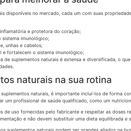
ais disponíveis no mercado, cada um com suas propriedades
nflamatória e protetora do coração;
o sistema imunológico;
e, unhas e cabelos;
l e fortalecem o sistema imunológico;
a de suplementos naturais é extensa e diversificada, o qu
dades.
os naturais na sua rotina
uplementos naturais, é importante incluí-los de forma cons
r um profissional de saúde qualificado, como um nutricion
ões de uso fornecidas pelo fabricante e respeitar as dose
mentação e não devem substituir uma dieta equilibrada e 
os suplementos naturais podem ser grandes aliados na bus