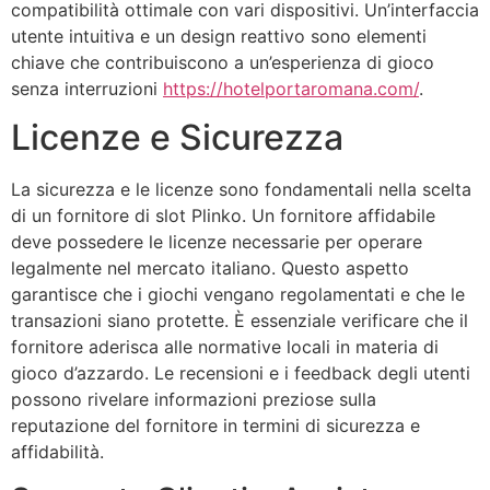
compatibilità ottimale con vari dispositivi. Un’interfaccia
utente intuitiva e un design reattivo sono elementi
chiave che contribuiscono a un’esperienza di gioco
senza interruzioni
https://hotelportaromana.com/
.
Licenze e Sicurezza
La sicurezza e le licenze sono fondamentali nella scelta
di un fornitore di slot Plinko. Un fornitore affidabile
deve possedere le licenze necessarie per operare
legalmente nel mercato italiano. Questo aspetto
garantisce che i giochi vengano regolamentati e che le
transazioni siano protette. È essenziale verificare che il
fornitore aderisca alle normative locali in materia di
gioco d’azzardo. Le recensioni e i feedback degli utenti
possono rivelare informazioni preziose sulla
reputazione del fornitore in termini di sicurezza e
affidabilità.