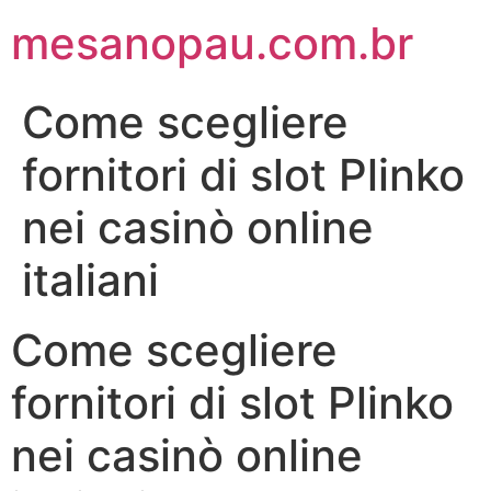
mesanopau.com.br
Come scegliere
fornitori di slot Plinko
nei casinò online
italiani
Come scegliere
fornitori di slot Plinko
nei casinò online