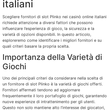
italiani
Scegliere fornitori di slot Plinko nei casinò online italiani
richiede attenzione a diversi fattori che possono
influenzare l’esperienza di gioco, la sicurezza e la
varietà di opzioni disponibili. In questo articolo,
esploreremo come identificare i migliori fornitori e su
quali criteri basare la propria scelta.
Importanza della Varietà di
Giochi
Uno dei principali criteri da considerare nella scelta di
un fornitore di slot Plinko è la varietà di giochi offerti.
Fornitori affermati tendono ad aggiornare
frequentemente il loro portafoglio di giochi, garantendo
nuove esperienze di intrattenimento per gli utenti.
Questo non solo mantiene alto l’interesse dei giocatori,