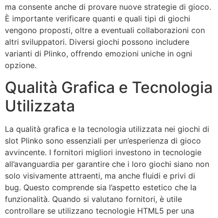
ma consente anche di provare nuove strategie di gioco.
È importante verificare quanti e quali tipi di giochi
vengono proposti, oltre a eventuali collaborazioni con
altri sviluppatori. Diversi giochi possono includere
varianti di Plinko, offrendo emozioni uniche in ogni
opzione.
Qualità Grafica e Tecnologia
Utilizzata
La qualità grafica e la tecnologia utilizzata nei giochi di
slot Plinko sono essenziali per un’esperienza di gioco
avvincente. I fornitori migliori investono in tecnologie
all’avanguardia per garantire che i loro giochi siano non
solo visivamente attraenti, ma anche fluidi e privi di
bug. Questo comprende sia l’aspetto estetico che la
funzionalità. Quando si valutano fornitori, è utile
controllare se utilizzano tecnologie HTML5 per una