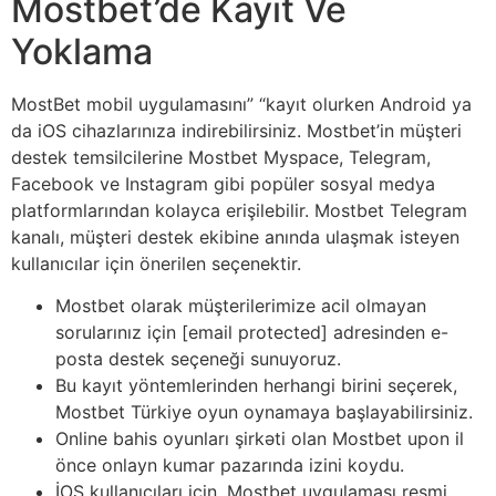
Mostbet’de Kayıt Ve
Yoklama
MostBet mobil uygulamasını” “kayıt olurken Android ya
da iOS cihazlarınıza indirebilirsiniz. Mostbet’in müşteri
destek temsilcilerine Mostbet Myspace, Telegram,
Facebook ve Instagram gibi popüler sosyal medya
platformlarından kolayca erişilebilir. Mostbet Telegram
kanalı, müşteri destek ekibine anında ulaşmak isteyen
kullanıcılar için önerilen seçenektir.
Mostbet olarak müşterilerimize acil olmayan
sorularınız için [email protected] adresinden e-
posta destek seçeneği sunuyoruz.
Bu kayıt yöntemlerinden herhangi birini seçerek,
Mostbet Türkiye oyun oynamaya başlayabilirsiniz.
Online bahis oyunları şirkəti olan Mostbet upon il
önce onlayn kumar pazarında izini koydu.
İOS kullanıcıları için, Mostbet uygulaması resmi