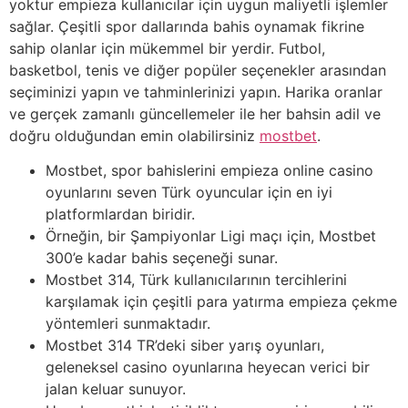
yoktur empieza kullanıcılar için uygun maliyetli işlemler
sağlar. Çeşitli spor dallarında bahis oynamak fikrine
sahip olanlar için mükemmel bir yerdir. Futbol,
basketbol, tenis ve diğer popüler seçenekler arasından
seçiminizi yapın ve tahminlerinizi yapın. Harika oranlar
ve gerçek zamanlı güncellemeler ile her bahsin adil ve
doğru olduğundan emin olabilirsiniz
mostbet
.
Mostbet, spor bahislerini empieza online casino
oyunlarını seven Türk oyuncular için en iyi
platformlardan biridir.
Örneğin, bir Şampiyonlar Ligi maçı için, Mostbet
300’e kadar bahis seçeneği sunar.
Mostbet 314, Türk kullanıcılarının tercihlerini
karşılamak için çeşitli para yatırma empieza çekme
yöntemleri sunmaktadır.
Mostbet 314 TR’deki siber yarış oyunları,
geleneksel casino oyunlarına heyecan verici bir
jalan keluar sunuyor.