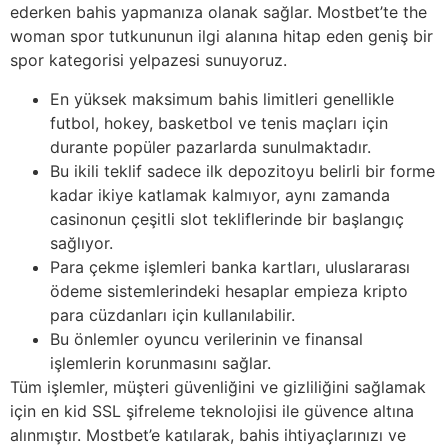
ederken bahis yapmanıza olanak sağlar. Mostbet’te the
woman spor tutkununun ilgi alanına hitap eden geniş bir
spor kategorisi yelpazesi sunuyoruz.
En yüksek maksimum bahis limitleri genellikle
futbol, hokey, basketbol ve tenis maçları için
durante popüler pazarlarda sunulmaktadır.
Bu ikili teklif sadece ilk depozitoyu belirli bir forme
kadar ikiye katlamak kalmıyor, aynı zamanda
casinonun çeşitli slot tekliflerinde bir başlangıç
sağlıyor.
Para çekme işlemleri banka kartları, uluslararası
ödeme sistemlerindeki hesaplar empieza kripto
para cüzdanları için kullanılabilir.
Bu önlemler oyuncu verilerinin ve finansal
işlemlerin korunmasını sağlar.
Tüm işlemler, müşteri güvenliğini ve gizliliğini sağlamak
için en kid SSL şifreleme teknolojisi ile güvence altına
alınmıştır. Mostbet’e katılarak, bahis ihtiyaçlarınızı ve