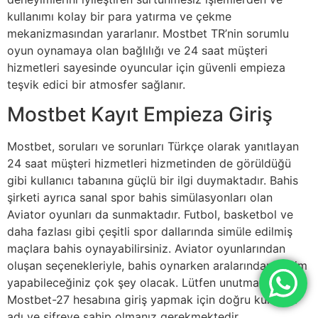
kullanımı kolay bir para yatırma ve çekme
mekanizmasından yararlanır. Mostbet TR’nin sorumlu
oyun oynamaya olan bağlılığı ve 24 saat müşteri
hizmetleri sayesinde oyuncular için güvenli empieza
teşvik edici bir atmosfer sağlanır.
Mostbet Kayıt Empieza Giriş
Mostbet, soruları ve sorunları Türkçe olarak yanıtlayan
24 saat müşteri hizmetleri hizmetinden de görüldüğü
gibi kullanıcı tabanına güçlü bir ilgi duymaktadır. Bahis
şirketi ayrıca sanal spor bahis simülasyonları olan
Aviator oyunları da sunmaktadır. Futbol, basketbol ve
daha fazlası gibi çeşitli spor dallarında simüle edilmiş
maçlara bahis oynayabilirsiniz. Aviator oyunlarından
oluşan seçenekleriyle, bahis oynarken aralarından seçim
yapabileceğiniz çok şey olacak. Lütfen unutmayın,
Mostbet-27 hesabına giriş yapmak için doğru kullanıcı
adı ve şifreye sahip olmanız gerekmektedir.