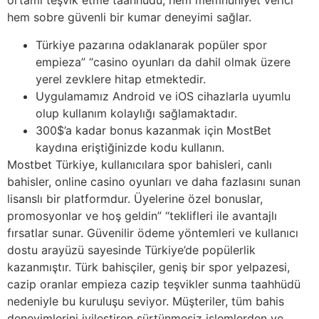
ortamı teşvik etme taahhüdü, hem memnuniyet verici
hem sobre güvenli bir kumar deneyimi sağlar.
Türkiye pazarına odaklanarak popüler spor
empieza” “casino oyunları da dahil olmak üzere
yerel zevklere hitap etmektedir.
Uygulamamız Android ve iOS cihazlarla uyumlu
olup kullanım kolaylığı sağlamaktadır.
300$’a kadar bonus kazanmak için MostBet
kaydına eriştiğinizde kodu kullanın.
Mostbet Türkiye, kullanıcılara spor bahisleri, canlı
bahisler, online casino oyunları ve daha fazlasını sunan
lisanslı bir platformdur. Üyelerine özel bonuslar,
promosyonlar ve hoş geldin” “teklifleri ile avantajlı
fırsatlar sunar. Güvenilir ödeme yöntemleri ve kullanıcı
dostu arayüzü sayesinde Türkiye’de popülerlik
kazanmıştır. Türk bahisçiler, geniş bir spor yelpazesi,
cazip oranlar empieza cazip teşvikler sunma taahhüdü
nedeniyle bu kuruluşu seviyor. Müşteriler, tüm bahis
deneyimlerini iyileştiren sürtünmesiz işlemlerden ve