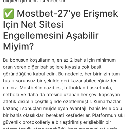
bilgileri girmeniz istenecektir.
✅ Mostbet-27’ye Erişmek
Için Net Sitesi
Engellemesini Aşabilir
Miyim?
Bu bonusun koşullarının, en az 2 bahis için minimum
oran veren diğer bahisçilere kıyasla çok basit
göründüğünü kabul edin. Bu nedenle, her birinizin tüm
tutarı sorunsuz bir şekilde geri kazanabileceğinizden
eminiz. Mostbet’in cazibesi, futboldan basketbola,
netbola ve daha da ötesine uzanan her şeyi kapsayan
atletik disiplin çeşitliliğinde özetlenmiştir. Kumarbazlar,
kazançlı sonuçları müjdeleyen avantajlı bahis lerle dolu
bir bahis olasılıkları bereketi keşfederler. Platformun sıkı
güvenlik protokolleriyle birleştirilmiş erişilebilir bir