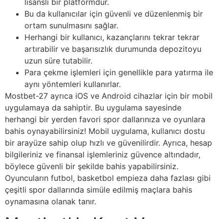
lisanslı bir platformdur.
Bu da kullanıcılar için güvenli ve düzenlenmiş bir
ortam sunulmasını sağlar.
Herhangi bir kullanıcı, kazançlarını tekrar tekrar
artırabilir ve başarısızlık durumunda depozitoyu
uzun süre tutabilir.
Para çekme işlemleri için genellikle para yatırma ile
aynı yöntemleri kullanırlar.
Mostbet-27 ayrıca iOS ve Android cihazlar için bir mobil
uygulamaya da sahiptir. Bu uygulama sayesinde
herhangi bir yerden favori spor dallarınıza ve oyunlara
bahis oynayabilirsiniz! Mobil uygulama, kullanıcı dostu
bir arayüze sahip olup hızlı ve güvenilirdir. Ayrıca, hesap
bilgileriniz ve finansal işlemleriniz güvence altındadır,
böylece güvenli bir şekilde bahis yapabilirsiniz.
Oyuncuların futbol, basketbol empieza daha fazlası gibi
çeşitli spor dallarında simüle edilmiş maçlara bahis
oynamasına olanak tanır.