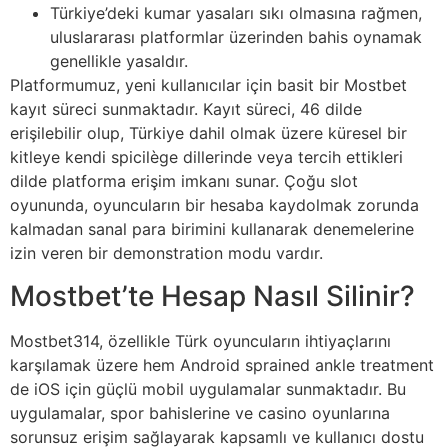
Türkiye’deki kumar yasaları sıkı olmasına rağmen,
uluslararası platformlar üzerinden bahis oynamak
genellikle yasaldır.
Platformumuz, yeni kullanıcılar için basit bir Mostbet
kayıt süreci sunmaktadır. Kayıt süreci, 46 dilde
erişilebilir olup, Türkiye dahil olmak üzere küresel bir
kitleye kendi spicilège dillerinde veya tercih ettikleri
dilde platforma erişim imkanı sunar. Çoğu slot
oyununda, oyuncuların bir hesaba kaydolmak zorunda
kalmadan sanal para birimini kullanarak denemelerine
izin veren bir demonstration modu vardır.
Mostbet’te Hesap Nasıl Silinir?
Mostbet314, özellikle Türk oyuncuların ihtiyaçlarını
karşılamak üzere hem Android sprained ankle treatment
de iOS için güçlü mobil uygulamalar sunmaktadır. Bu
uygulamalar, spor bahislerine ve casino oyunlarına
sorunsuz erişim sağlayarak kapsamlı ve kullanıcı dostu