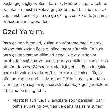
başlangıç sağlıyor. Buna karşılık, Mostbet’in para çekme
politikaları müşteri kolaylığı göz önünde bulundurularak
yapılmıştır, ancak yine de gerekli güvenlik ve doğrulama
prosedürlerine tabidirler.
Özel Yardım:
Para çekme işlemleri, kullanılan yönteme bağlı olarak
birkaç dakikadan üç iş gününe kadar sürebilir. En hızlı
para çekme zaman dilimleri genellikle e-cüzdanlar
tarafından sağlanır ve bunlar parayı dakikalar kadar kısa
bir sürede veya 24 saate kadar işleyebilir. Buna karşılık,
banka havaleleri ve kredi/banka kartı işlemleri” “üç iş
gününe kadar sürebilir. Mostbet TR’de inovasyon, daha
iyi müşteri deneyimi için sürekli teknolojik geliştirmelerin
arkasındaki itici güçtür.
Mostbet Türkiye, kullanıcılara spor bahisleri, canlı
bahisler, casino oyunları ve daha fazlasını sunan