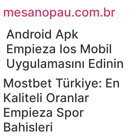
mesanopau.com.br
Android Apk
Empieza Ios Mobil
Uygulamasını Edinin
Mostbet Türkiye: En
Kaliteli Oranlar
Empieza Spor
Bahisleri