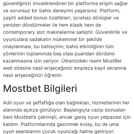
güvenliğinizi önceliklendiren bir platforma erişim sağlar
ve sorunsuz bir bahis deneyimi yaşarsınız. Platform,
çeşitli added bonus özellikleri, ücretsiz dönüşler ve
yeniden döndürmeler ile hem klasik hem de
contemporary slot makinelerine sahiptir. Güvenilirlik ve
oyunculara sadakatin mükemmel bir şekilde
onaylanması, bu bahisçinin, bahis etkinliğinin tüm
yönlerinin toplamında beş olası puandan dördünü
kazanmasına izin veriyor. Ülkenizdeki resmi MostBet
web sitesine nasıl erişeceğinizi empieza kayıt ekranına
nasıl erişeceğinizi öğrenin.
Mostbet Bilgileri
Adil oyun ve şeffaflığa olan bağlılıkları, hizmetlerinin her
alanında açıkça görülüyor. Başlangıçta cazip bonusları
beni Mostbet’e çekmişti, ancak geniş oyun yelpazesi için
kaldım. Platformlarında gezinmek kolay, bu de uma
oyun seanslarımı çocuk oyuncağı haline getiriyor.