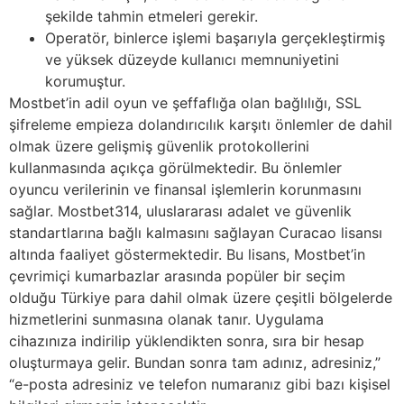
şekilde tahmin etmeleri gerekir.
Operatör, binlerce işlemi başarıyla gerçekleştirmiş
ve yüksek düzeyde kullanıcı memnuniyetini
korumuştur.
Mostbet’in adil oyun ve şeffaflığa olan bağlılığı, SSL
şifreleme empieza dolandırıcılık karşıtı önlemler de dahil
olmak üzere gelişmiş güvenlik protokollerini
kullanmasında açıkça görülmektedir. Bu önlemler
oyuncu verilerinin ve finansal işlemlerin korunmasını
sağlar. Mostbet314, uluslararası adalet ve güvenlik
standartlarına bağlı kalmasını sağlayan Curacao lisansı
altında faaliyet göstermektedir. Bu lisans, Mostbet’in
çevrimiçi kumarbazlar arasında popüler bir seçim
olduğu Türkiye para dahil olmak üzere çeşitli bölgelerde
hizmetlerini sunmasına olanak tanır. Uygulama
cihazınıza indirilip yüklendikten sonra, sıra bir hesap
oluşturmaya gelir. Bundan sonra tam adınız, adresiniz,”
“e-posta adresiniz ve telefon numaranız gibi bazı kişisel