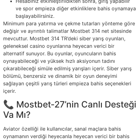
Hesabınız etkinleştirildikten sonra, giriş yapabilir
ve spor empieza diğer etkinliklere bahis oynamaya
başlayabilirsiniz.
Minimum para yatırma ve çekme tutarları yönteme göre
değişir ve ayrıntılı talimatlar Mostbet 314 net sitesinde
mevcuttur. Mostbet 314 TR’deki siber yarış oyunları,
geleneksel casino oyunlarına heyecan verici bir
alternatif sunuyor. Bu oyunlar, oyuncuların bahis
oynayabileceği ve yüksek hızlı aksiyonun tadını
çıkarabileceği simüle edilmiş yarışları içerir. Siber yarış
bölümü, benzersiz ve dinamik bir oyun deneyimi
sağlayan çeşitli yarış türleri empieza bahis seçenekleri
içerir.
📞 Mostbet-27’nin Canlı Desteği
Va Mı?
Aviator özelliği ile kullanıcılar, sanal maçlara bahis
oynamanın verdiği heyecanla heyecan verici bir bahis