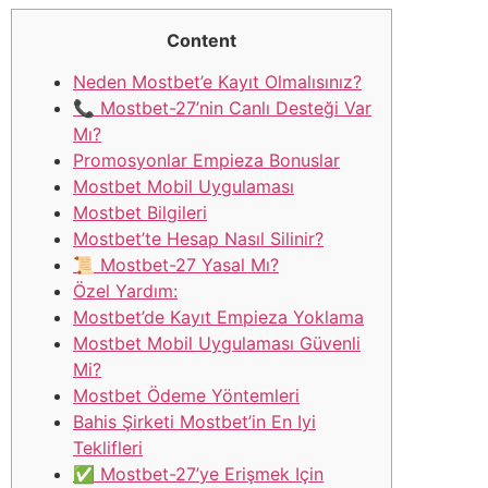
Content
Neden Mostbet’e Kayıt Olmalısınız?
📞 Mostbet-27’nin Canlı Desteği Var
Mı?
Promosyonlar Empieza Bonuslar
Mostbet Mobil Uygulaması
Mostbet Bilgileri
Mostbet’te Hesap Nasıl Silinir?
📜 Mostbet-27 Yasal Mı?
Özel Yardım:
Mostbet’de Kayıt Empieza Yoklama
Mostbet Mobil Uygulaması Güvenli
Mi?
Mostbet Ödeme Yöntemleri
Bahis Şirketi Mostbet’in En Iyi
Teklifleri
✅ Mostbet-27’ye Erişmek Için