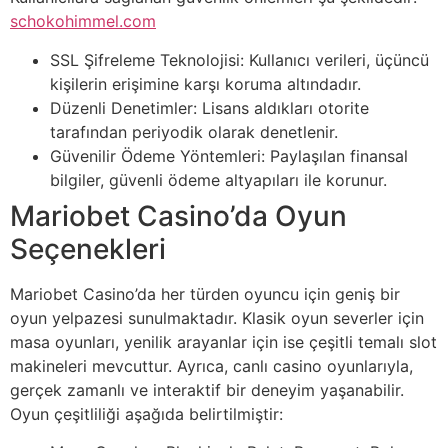
schokohimmel.com
SSL Şifreleme Teknolojisi: Kullanıcı verileri, üçüncü
kişilerin erişimine karşı koruma altındadır.
Düzenli Denetimler: Lisans aldıkları otorite
tarafından periyodik olarak denetlenir.
Güvenilir Ödeme Yöntemleri: Paylaşılan finansal
bilgiler, güvenli ödeme altyapıları ile korunur.
Mariobet Casino’da Oyun
Seçenekleri
Mariobet Casino’da her türden oyuncu için geniş bir
oyun yelpazesi sunulmaktadır. Klasik oyun severler için
masa oyunları, yenilik arayanlar için ise çeşitli temalı slot
makineleri mevcuttur. Ayrıca, canlı casino oyunlarıyla,
gerçek zamanlı ve interaktif bir deneyim yaşanabilir.
Oyun çeşitliliği aşağıda belirtilmiştir: