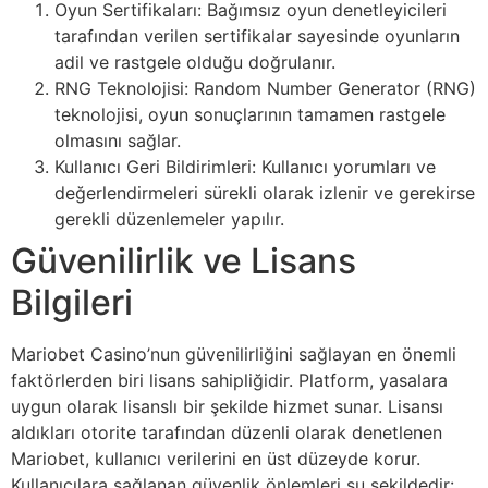
Oyun Sertifikaları: Bağımsız oyun denetleyicileri
tarafından verilen sertifikalar sayesinde oyunların
adil ve rastgele olduğu doğrulanır.
RNG Teknolojisi: Random Number Generator (RNG)
teknolojisi, oyun sonuçlarının tamamen rastgele
olmasını sağlar.
Kullanıcı Geri Bildirimleri: Kullanıcı yorumları ve
değerlendirmeleri sürekli olarak izlenir ve gerekirse
gerekli düzenlemeler yapılır.
Güvenilirlik ve Lisans
Bilgileri
Mariobet Casino’nun güvenilirliğini sağlayan en önemli
faktörlerden biri lisans sahipliğidir. Platform, yasalara
uygun olarak lisanslı bir şekilde hizmet sunar. Lisansı
aldıkları otorite tarafından düzenli olarak denetlenen
Mariobet, kullanıcı verilerini en üst düzeyde korur.
Kullanıcılara sağlanan güvenlik önlemleri şu şekildedir: