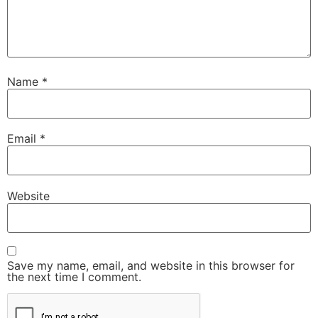
Name
*
Email
*
Website
Save my name, email, and website in this browser for
the next time I comment.