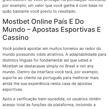
por exemplo, um valor que você ganha é com base no
quão bastante você previu to resultado.
Mostbet Online País E Do
Mundo – Apostas Esportivas E
Cassino
Você poderá apostar em muitos torneios ao redor do
mundo possuindo odds atrativos. A adaptabilidade para
distintos línguas foi fundamental así que usted a
Mostbet se destacasse simply no Brasil e not any
mundo. Dentro da interface você terá, por exemplo,
suporte ao cliente na português para melhorar mais
ainda the sua experiência nesta casa de apostas
esportivas.
Após a verificação bem-sucedida, os usuários obtêm
acesso total às funções da plataforma, incluindo a