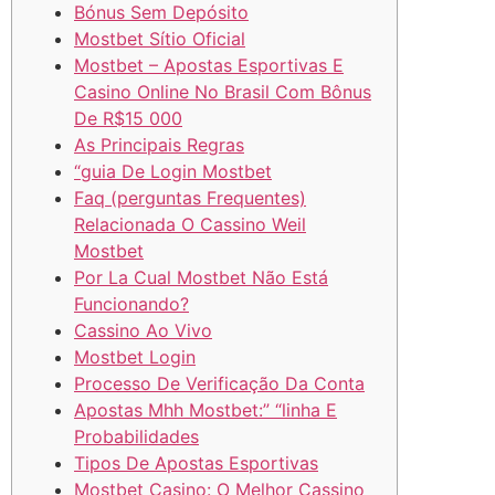
Bónus Sem Depósito
Mostbet Sítio Oficial
Mostbet – Apostas Esportivas E
Casino Online No Brasil Com Bônus
De R$15 000
As Principais Regras
“guia De Login Mostbet
Faq (perguntas Frequentes)
Relacionada O Cassino Weil
Mostbet
Por La Cual Mostbet Não Está
Funcionando?
Cassino Ao Vivo
Mostbet Login
Processo De Verificação Da Conta
Apostas Mhh Mostbet:” “linha E
Probabilidades
Tipos De Apostas Esportivas
Mostbet Casino: O Melhor Cassino