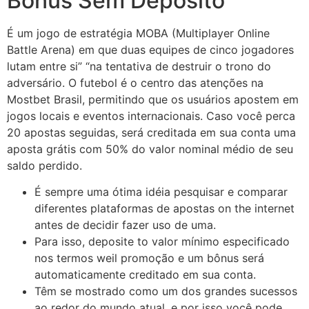
Bónus Sem Depósito
É um jogo de estratégia MOBA (Multiplayer Online
Battle Arena) em que duas equipes de cinco jogadores
lutam entre si” “na tentativa de destruir o trono do
adversário. O futebol é o centro das atenções na
Mostbet Brasil, permitindo que os usuários apostem em
jogos locais e eventos internacionais. Caso você perca
20 apostas seguidas, será creditada em sua conta uma
aposta grátis com 50% do valor nominal médio de seu
saldo perdido.
É sempre uma ótima idéia pesquisar e comparar
diferentes plataformas de apostas on the internet
antes de decidir fazer uso de uma.
Para isso, deposite to valor mínimo especificado
nos termos weil promoção e um bônus será
automaticamente creditado em sua conta.
Têm se mostrado como um dos grandes sucessos
ao redor do mundo atual, e por isso você pode