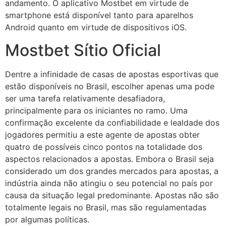
andamento. O aplicativo Mostbet em virtude de
smartphone está disponível tanto para aparelhos
Android quanto em virtude de dispositivos iOS.
Mostbet Sítio Oficial
Dentre a infinidade de casas de apostas esportivas que
estão disponíveis no Brasil, escolher apenas uma pode
ser uma tarefa relativamente desafiadora,
principalmente para os iniciantes no ramo. Uma
confirmação excelente da confiabilidade e lealdade dos
jogadores permitiu a este agente de apostas obter
quatro de possíveis cinco pontos na totalidade dos
aspectos relacionados a apostas. Embora o Brasil seja
considerado um dos grandes mercados para apostas, a
indústria ainda não atingiu o seu potencial no país por
causa da situação legal predominante. Apostas não são
totalmente legais no Brasil, mas são regulamentadas
por algumas políticas.