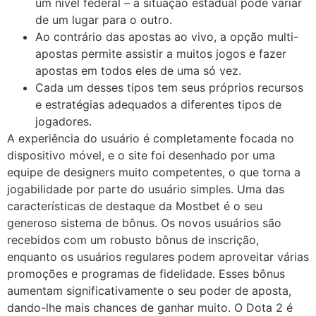
um nível federal – a situação estadual pode variar
de um lugar para o outro.
Ao contrário das apostas ao vivo, a opção multi-
apostas permite assistir a muitos jogos e fazer
apostas em todos eles de uma só vez.
Cada um desses tipos tem seus próprios recursos
e estratégias adequados a diferentes tipos de
jogadores.
A experiência do usuário é completamente focada no
dispositivo móvel, e o site foi desenhado por uma
equipe de designers muito competentes, o que torna a
jogabilidade por parte do usuário simples. Uma das
características de destaque da Mostbet é o seu
generoso sistema de bônus. Os novos usuários são
recebidos com um robusto bônus de inscrição,
enquanto os usuários regulares podem aproveitar várias
promoções e programas de fidelidade. Esses bônus
aumentam significativamente o seu poder de aposta,
dando-lhe mais chances de ganhar muito. O Dota 2 é