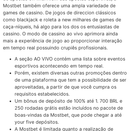
Mostbet também oferece uma ampla variedade de
games de cassino. De jogos de direccion clássicos
como blackjack e roleta a new milhares de games de
caça-níqueis, há algo para los dos os entusiastas de
cassino. O modo de cassino ao vivo aprimora ainda
mais a experiência de jogo ao proporcionar interação
em tempo real possuindo crupiês profissionais.
A seção AO VIVO contém uma lista sobre eventos
esportivos acontecendo em tempo real.
Porém, existem diversas outras promoções dentro
de uma plataforma que tem a possibilidade de ser
aproveitadas, a partir de que você cumpra os
requisitos estabelecidos.
Um bônus de depósito de 100% até 1. 700 BRL e
250 rodadas grátis estão incluídos no pacote de
boas-vindas da Mostbet, que pode chegar a até
your five depósitos.
A Mostbet é limitada quanto a realização de