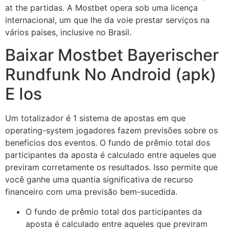
at the partidas. A Mostbet opera sob uma licença
internacional, um que lhe da voie prestar serviços na
vários países, inclusive no Brasil.
Baixar Mostbet Bayerischer
Rundfunk No Android (apk)
E Ios
Um totalizador é 1 sistema de apostas em que
operating-system jogadores fazem previsões sobre os
beneficios dos eventos. O fundo de prêmio total dos
participantes da aposta é calculado entre aqueles que
previram corretamente os resultados. Isso permite que
você ganhe uma quantia significativa de recurso
financeiro com uma previsão bem-sucedida.
O fundo de prêmio total dos participantes da
aposta é calculado entre aqueles que previram