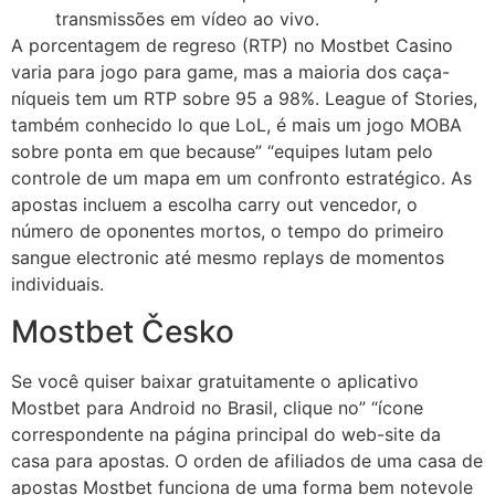
transmissões em vídeo ao vivo.
A porcentagem de regreso (RTP) no Mostbet Casino
varia para jogo para game, mas a maioria dos caça-
níqueis tem um RTP sobre 95 a 98%. League of Stories,
também conhecido lo que LoL, é mais um jogo MOBA
sobre ponta em que because” “equipes lutam pelo
controle de um mapa em um confronto estratégico. As
apostas incluem a escolha carry out vencedor, o
número de oponentes mortos, o tempo do primeiro
sangue electronic até mesmo replays de momentos
individuais.
Mostbet Česko
Se você quiser baixar gratuitamente o aplicativo
Mostbet para Android no Brasil, clique no” “ícone
correspondente na página principal do web-site da
casa para apostas. O orden de afiliados de uma casa de
apostas Mostbet funciona de uma forma bem notevole