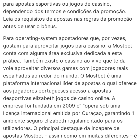
para apostas esportivas ou jogos de cassino,
dependendo dos termos e condições da promoção.
Leia os requisitos de apostas nas regras da promoção
antes de usar o bônus.
Para operating-system apostadores que, por vezes,
gostam para aproveitar jogos para cassino, a Mostbet
conta com alguma área exclusiva dedicada a esta
prática. Também existe o cassino ao vivo que te da
voie aproveitar diversos games com jogadores reais
espalhados ao redor do mundo. O Mostbet é uma
plataforma internacional líder de apostas o qual oferece
aos jogadores portugueses acesso a apostas
desportivas elizabeth jogos de casino online. A
empresa foi fundada em 2009 e” “opera sob uma
licença internacional emitida por Curaçao, garantindo 1
ambiente seguro elizabeth regulamentado para os
utilizadores. O principal destaque da incapere de
apostas Mostbet – assim como em muitas diferentes – é