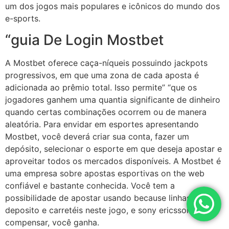
um dos jogos mais populares e icônicos do mundo dos
e-sports.
“guia De Login Mostbet
A Mostbet oferece caça-níqueis possuindo jackpots
progressivos, em que uma zona de cada aposta é
adicionada ao prêmio total. Isso permite” “que os
jogadores ganhem uma quantia significante de dinheiro
quando certas combinações ocorrem ou de manera
aleatória. Para envidar em esportes apresentando
Mostbet, você deverá criar sua conta, fazer um
depósito, selecionar o esporte em que deseja apostar e
aproveitar todos os mercados disponíveis. A Mostbet é
uma empresa sobre apostas esportivas on the web
confiável e bastante conhecida. Você tem a
possibilidade de apostar usando because linhas de
deposito e carretéis neste jogo, e sony ericsson isso
compensar, você ganha.