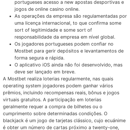
portugueses acesso a new apostas desportivas e
jogos de online casino online.
As operações da empresa são regulamentadas por
uma licença internacional, to que confirma some
sort of legitimidade e some sort of
responsabilidade da empresa em nível global.
Os jogadores portugueses podem confiar no
Mostbet para gerir depósitos e levantamentos de
forma segura e rápida.
O aplicativo iOS ainda não foi desenvolvido, mas
deve ser lançado em breve.
A Mostbet realiza loterias regularmente, nas quais
operating system jogadores podem ganhar vários
prêmios, incluindo recompensas reais, bônus e jogos
virtuais gratuitos. A participação em loterias
geralmente requer a compra de bilhetes ou o
cumprimento sobre determinadas condições. O
blackjack é um jogo de tarjetas clássico, cujo ecuánime
é obter um número de cartas próximo a twenty-one,