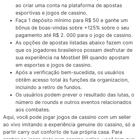
ao criar uma conta na plataforma de apostas
esportivas e jogos de cassino.
Faça 1 depósito mínimo para R$ 50 e ganhe um
bônus de boas-vindas sobre +125% sobre o seu
pagamento até R$ 2. 000 para o jogo de cassino.
As opções de apostas listadas abaixo fazem com
que os jogadores brasileiros possam desfrutar de
sua experiência na Mostbet BR quando apostam
em esportes e jogos de cassino.
Após a verificação bem-sucedida, os usuários
obtêm acesso total às funções da organizacion,
incluindo a retiro de fundos.
Os usuários podem prever o resultado das lutas, o
número de rounds e outros eventos relacionados
aos combates.
Aqui, você pode jogar jogos de cassino com um seller
ao vivo imitando a experiência genuine do cassino, só a
partir carry out conforto de tua própria casa. Para