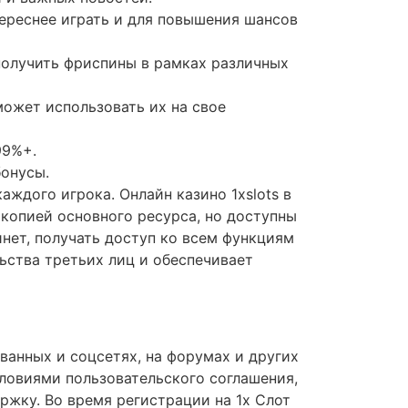
ереснее играть и для повышения шансов
получить фриспины в рамках различных
может использовать их на свое
99%+.
бонусы.
ждого игрока. Онлайн казино 1xslots в
копией основного ресурса, но доступны
инет, получать доступ ко всем функциям
ьства третьих лиц и обеспечивает
ванных и соцсетях, на форумах и других
словиями пользовательского соглашения,
ржку. Во время регистрации на 1х Слот