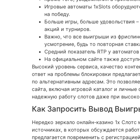
Игровые автоматы 1xSlots оборудуют
на победу.
Больше игры, больше удовольствия –
акций и турниров.
Важно, что все выигрыши из фриспино
усмотрение, будь то повторная ставк
Средний показатель RTP у автоматов 
На официальном сайте также доступн
Высокий уровень сервиса, качество конте
ответ на проблемы блокировки предлагает
по альтернативным адресам. Это позволяе
сайта, включая игровой каталог и личные
надежную работу слотов даже при высокой
Как Запросить Вывод Выигры
Нередко зеркало онлайн-казино 1x Слотс 
источниках, в которых обсуждается работа
предлагается повременить с регистрацией