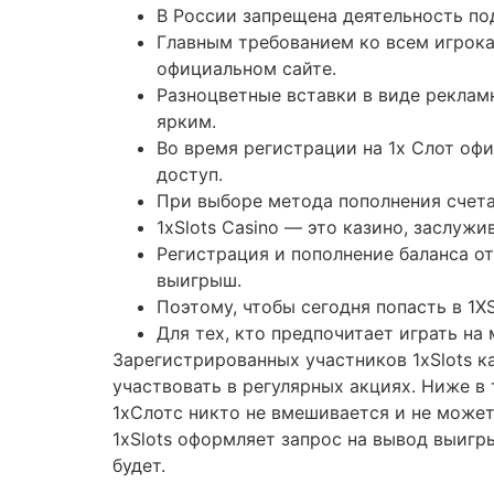
В России запрещена деятельность по
Главным требованием ко всем игрокам
официальном сайте.
Разноцветные вставки в виде реклам
ярким.
Во время регистрации на 1х Слот оф
доступ.
При выборе метода пополнения счета
1xSlots Casino — это казино, заслуж
Регистрация и пополнение баланса о
выигрыш.
Поэтому, чтобы сегодня попасть в 1X
Для тех, кто предпочитает играть на
Зарегистрированных участников 1xSlots к
участвовать в регулярных акциях. Ниже в
1хСлотс никто не вмешивается и не может
1xSlots оформляет запрос на вывод выигры
будет.