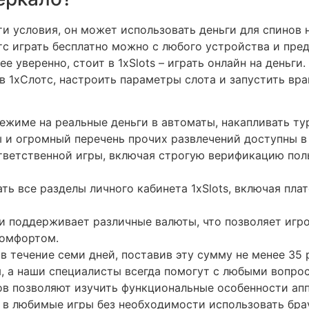
ти условия, он может использовать деньги для спинов 
тс играть бесплатно можно с любого устройства и пре
е уверенно, стоит в 1xSlots – играть онлайн на деньги
 1хСлотс, настроить параметры слота и запустить вращ
режиме на реальные деньги в автоматы, накапливать ту
ы и огромный перечень прочих развлечений доступны в 
ветственной игры, включая строгую верификацию пол
ть все разделы личного кабинета 1xSlots, включая пл
 и поддерживает различные валюты, что позволяет игр
комфортом.
 течение семи дней, поставив эту сумму не менее 35 р
я, а наши специалисты всегда помогут с любыми вопро
 позволяют изучить функциональные особенности аппа
ь в любимые игры без необходимости использовать бра