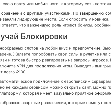
 свою почту или мобильного, к которому есть постоян
в сравнении с другими участниками. По завершению со
 заняли лидирующие места. Если спросить у новичка, н
н ответит, что важнейшую роль играют бонусы, особенн
лучай Блокировки
нообразных слотов на любой вкус и предпочтение. Выс
арене. Желаете попробовать свои силы в рулетке или 
язи и готова быстро реагировать на запросы игроков. 
одключите VPN для продолжения игры. Выводить выигр
т всего ₽100.
втоматическое подключение к европейским серверам, а
но не каждым сервисом можно открыть сайт, можно поп
платформу, которая имеет визуально приятное оформл
образные азартные развлечения, которые помогут пол