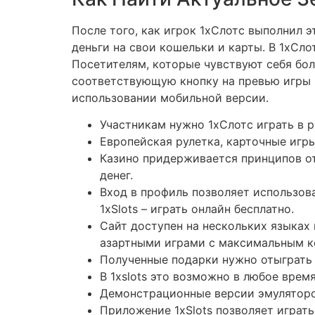
После того, как игрок 1хСлотс выполнил э
деньги на свои кошельки и карты. В 1xСло
Посетителям, которые чувствуют себя боле
соответствующую кнопку на превью игры в
использовании мобильной версии.
Участникам нужно 1xСлотс играть в 
Европейская рулетка, карточные игр
Казино придерживается принципов от
денег.
Вход в профиль позволяет использова
1xSlots – играть онлайн бесплатно.
Сайт доступен на нескольких языках
азартными играми с максимальным 
Полученные подарки нужно отыграть в
В 1xslots это возможно в любое врем
Демонстрационные версии эмуляторов
Приложение 1xSlots позволяет играт