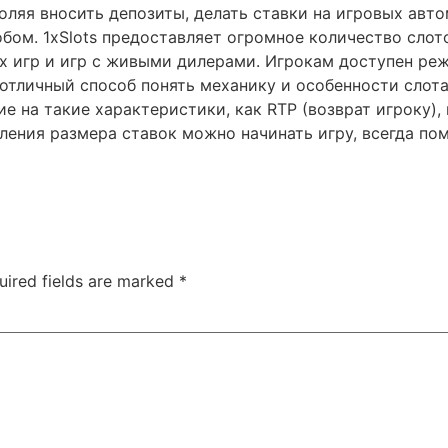
ляя вносить депозиты, делать ставки на игровых авто
ом. 1xSlots предоставляет огромное количество слото
х игр и игр с живыми дилерами. Игрокам доступен реж
 отличный способ понять механику и особенности слота
е на такие характеристики, как RTP (возврат игроку),
ления размера ставок можно начинать игру, всегда по
uired fields are marked
*