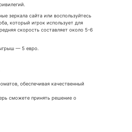
ривилегий.
ьные зеркала сайта или воспользуйтесь
ба, который игрок использует для
средняя скорость составляет около 5-6
ыгрыш — 5 евро.
.
томатов, обеспечивая качественный
перь сможете принять решение о