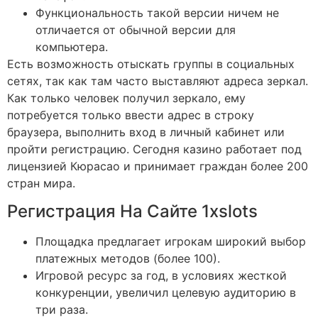
Функциональность такой версии ничем не
отличается от обычной версии для
компьютера.
Есть возможность отыскать группы в социальных
сетях, так как там часто выставляют адреса зеркал.
Как только человек получил зеркало, ему
потребуется только ввести адрес в строку
браузера, выполнить вход в личный кабинет или
пройти регистрацию. Сегодня казино работает под
лицензией Кюрасао и принимает граждан более 200
стран мира.
Регистрация На Сайте 1xslots
Площадка предлагает игрокам широкий выбор
платежных методов (более 100).
Игровой ресурс за год, в условиях жесткой
конкуренции, увеличил целевую аудиторию в
три раза.