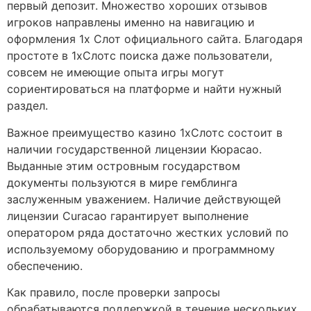
первый депозит. Множество хороших отзывов
игроков направлены именно на навигацию и
оформления 1х Слот официального сайта. Благодаря
простоте в 1хСлотс поиска даже пользователи,
совсем не имеющие опыта игры могут
сориентироваться на платформе и найти нужный
раздел.
Важное преимущество казино 1хСлотс состоит в
наличии государственной лицензии Кюрасао.
Выданные этим островным государством
документы пользуются в мире гемблинга
заслуженным уважением. Наличие действующей
лицензии Curacao гарантирует выполнение
оператором ряда достаточно жестких условий по
используемому оборудованию и программному
обеспечению.
Как правило, после проверки запросы
обрабатываются поддержкой в течение нескольких