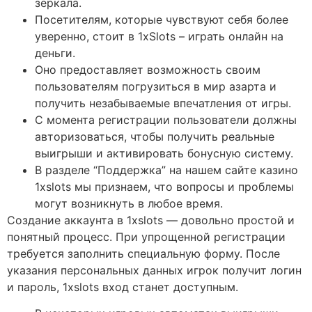
зеркала.
Посетителям, которые чувствуют себя более
уверенно, стоит в 1xSlots – играть онлайн на
деньги.
Оно предоставляет возможность своим
пользователям погрузиться в мир азарта и
получить незабываемые впечатления от игры.
С момента регистрации пользователи должны
авторизоваться, чтобы получить реальные
выигрыши и активировать бонусную систему.
В разделе “Поддержка” на нашем сайте казино
1xslots мы признаем, что вопросы и проблемы
могут возникнуть в любое время.
Создание аккаунта в 1xslots — довольно простой и
понятный процесс. При упрощенной регистрации
требуется заполнить специальную форму. После
указания персональных данных игрок получит логин
и пароль, 1xslots вход станет доступным.