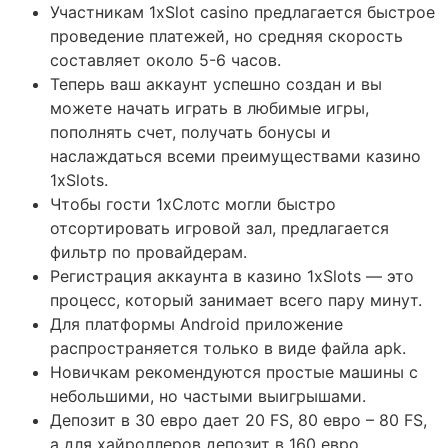
Участникам 1xSlot casino предлагается быстрое
проведение платежей, но средняя скорость
составляет около 5-6 часов.
Теперь ваш аккаунт успешно создан и вы
можете начать играть в любимые игры,
пополнять счет, получать бонусы и
наслаждаться всеми преимуществами казино
1xSlots.
Чтобы гости 1хСлотс могли быстро
отсортировать игровой зал, предлагается
фильтр по провайдерам.
Регистрация аккаунта в казино 1xSlots — это
процесс, который занимает всего пару минут.
Для платформы Android приложение
распространяется только в виде файла apk.
Новичкам рекомендуются простые машины с
небольшими, но частыми выигрышами.
Депозит в 30 евро дает 20 FS, 80 евро – 80 FS,
а для хайроллеров депозит в 160 евро