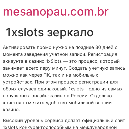
mesanopau.com.br
1xslots зеркало
Активировать промо нужно не позднее 30 дней с
момента заведения учетной записи. Регистрация
аккаунта в казино 1xSlots — это процесс, который
занимает всего пару минут. Создать учетную запись
можно как через ПК, так и на мобильных
устройствах. При этом процесс регистрации для
обоих случаев одинаковый. 1xslots – одно из самых
популярных онлайн-казино в России. Отдельно
хочется отметить удобство мобильной версии
казино.
Высокий уровень сервиса делает официальный сайт
1xslots конкурентоспособным на международной