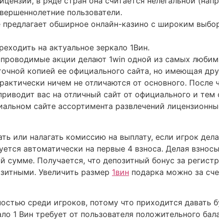
ицензии, в ряде стран она считается нелегальной (напр
вершеннолетние пользователи.
е предлагает обширное онлайн-казино с широким выбор
реходить на актуальное зеркало 1Вин.
 проводимые акции делают 1win одной из самых любим
точной копией ее официального сайта, но имеющая дру
актически ничем не отличаются от основного. После ч
приводит вас на отличный сайт от официального и тем
циальном сайте ассортимента развлечений лицензионн
вать или налагать комиссию на выплату, если игрок дела
уется автоматически на первые 4 взноса. Делая взнос
й сумме. Получается, что депозитный бонус за регистр
озитными. Увеличить размер
1вин
подарка можно за счет 
остью среди игроков, потому что приходится давать 
о 1 Вин требует от пользователя положительного балан