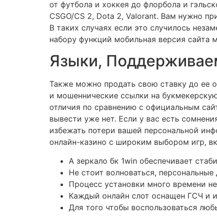
от футбола и хоккея до флорбола и гэльск
CSGO/CS 2, Dota 2, Valorant. Вам нужно 
В таких случаях если это случилось нез
набору функций мобильная версия сайта м
Языки, Поддерживае
Также можно продать свою ставку до ее ок
и мошеннические ссылки на букмекерскую
отличия по сравнению с официальным сайт
вывести уже нет. Если у вас есть сомнен
избежать потери вашей персональной инф
онлайн-казино с широким выбором игр, в
А зеркало бк 1win обеспечивает стаб
Не стоит волноваться, персональные 
Процесс установки много времени не 
Каждый онлайн слот оснащен ГСЧ и и
Для того чтобы воспользоваться люб