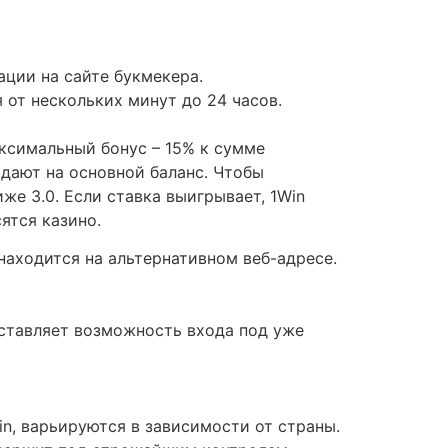
ации на сайте букмекера.
 от нескольких минут до 24 часов.
ксимальный бонус – 15% к сумме
адают на основной баланс. Чтобы
же 3.0. Если ставка выигрывает, 1Win
ятся казино.
находится на альтернативном веб-адресе.
оставляет возможность входа под уже
in, варьируются в зависимости от страны.