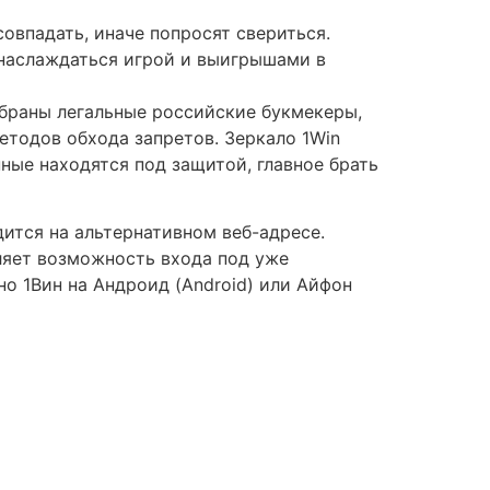
овпадать, иначе попросят свериться.
 наслаждаться игрой и выигрышами в
обраны легальные российские букмекеры,
етодов обхода запретов. Зеркало 1Win
нные находятся под защитой, главное брать
ится на альтернативном веб-адресе.
вляет возможность входа под уже
о 1Вин на Андроид (Android) или Айфон