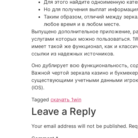
Для этого найдите одноименную катег
Но для получения выплат информация
Таким образом, отличий между зерка
любое время и в любом месте.
Выпущено дополнительное приложение, раб
услугами которых можно пользоваться. 1W
имеет такой же функционал, как и классич
ссылки из надежных источников.
Оно дублирует всю функциональность, сод
Важной чертой зеркала казино и букмекер
существующими учетными данными игрока.
(IOS).
Tagged
скачать 1win
Leave a Reply
Your email address will not be published.
Req