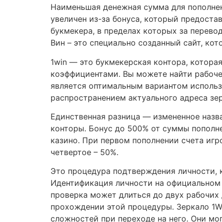
Наименьшая денежная сумма для пополнен
увеличен из-за бонуса, который предост
букмекера, в пределах которых за перево
Вин – это специально созданный сайт, ко
1win — это букмекерская контора, котор
коэффициентами. Вы можете найти рабочее
является оптимальным вариантом использо
распространением актуального адреса зе
Единственная разница — измененное назва
конторы. Бонус до 500% от суммы пополне
казино. При первом пополнении счета игро
четвертое – 50%.
Это процедура подтверждения личности, 
Идентификация личности на официальном с
проверка может длиться до двух рабочих 
прохождении этой процедуры. Зеркало 1W
сложностей при переходе на него. Они мог