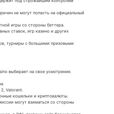
и держит под строжайшим контролем
причин не могут попасть на официальный
тной игры со стороны беттера.
вных ставок, игр казино и других
ов, турниры с большими призовыми
ino выбирает на свое усмотрение.
а.
, Valorant.
ронные кошельки и криптовалюты.
омиссии могут взиматься со стороны