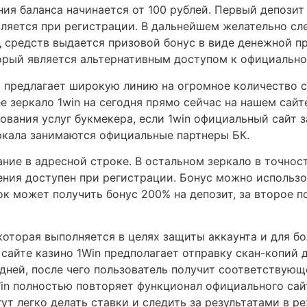
ия баланса начинается от 100 рублей. Первый депозит
авляется при регистрации. В дальнейшем желательно с
д средств выдается призовой бонус в виде денежной пр
торый является альтернативным доступом к официально
ая предлагает широкую линию на огромное количество
 зеркало 1win на сегодня прямо сейчас на нашем сайте
вания услуг букмекера, если 1win официальный сайт 
ркала занимаются официальные партнеры БК.
ние в адресной строке. В остальном зеркало в точнос
ния доступен при регистрации. Бонус можно использова
к может получить бонус 200% на депозит, за второе поп
которая выполняется в целях защиты аккаунта и для б
айте казино 1Win предполагает отправку скан-копий 
дней, после чего пользователь получит соответствую
in полностью повторяет функционал официального сай
ут легко делать ставки и следить за результатами в р