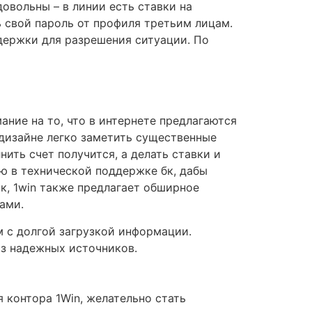
овольны – в линии есть ставки на
ь свой пароль от профиля третьим лицам.
держки для разрешения ситуации. По
ание на то, что в интернете предлагаются
дизайне легко заметить существенные
ить счет получится, а делать ставки и
ию в технической поддержке бк, дабы
к, 1win также предлагает обширное
ами.
м с долгой загрузкой информации.
из надежных источников.
 контора 1Win, желательно стать