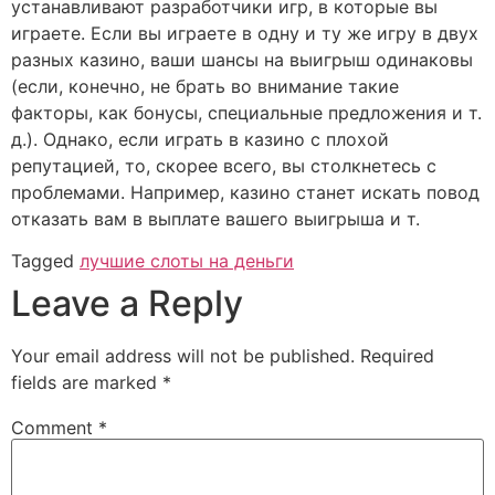
устанавливают разработчики игр, в которые вы
играете. Если вы играете в одну и ту же игру в двух
разных казино, ваши шансы на выигрыш одинаковы
(если, конечно, не брать во внимание такие
факторы, как бонусы, специальные предложения и т.
д.). Однако, если играть в казино с плохой
репутацией, то, скорее всего, вы столкнетесь с
проблемами. Например, казино станет искать повод
отказать вам в выплате вашего выигрыша и т.
Tagged
лучшие слоты на деньги
Leave a Reply
Your email address will not be published.
Required
fields are marked
*
Comment
*