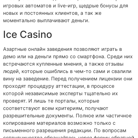
игровых автоматов и live-игр, щедрые бонусы для
новых и постоянных клиентов, а так же
моментально выплачивают деньги.
Ice Casino
Азартные онлайн заведения позволяют играть в
демо или на деньги прямо со смартфона. Среди них
встречаются купленные мнения, а также отзывы
людей, которые ошиблись в чем-то сами и свалили
вину на заведение. Перед получением лицензии они
проходят процедуру аттестации, в процессе
которой независимые эксперты тщательно их
проверят. И лишь те порталы, которые
соответствуют всем критериям, получают
разрешительные документы. Полное или частичное
копирование материалов возможно только с
письменного разрешения редакции. По вопросам
сотрудничества обращайтесь через форму обратной