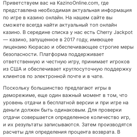
Приветствуем вас на KazinoOnline.com, где
представлена необходимая актуальная информация
по игре в казино онлайн. На нашем сайте вы
сможете всегда найти актуальный топ онлайн
казино. В середине списка у нас есть Cherry Jackpot
— казино, запущенное в 2017 году, имеющее
лицензию Кюрасао и обеспечивающее строгие меры
безопасности. Платформа поддерживает
ответственную и честную игру, принимает игроков
из США и обеспечивает круглосуточную поддержку
клиентов по электронной почте и в чате.
Поскольку большинство предлагают игры в
деморежиме, еще один важный момент в том, что
уровень отдачи в бесплатной версии и при игре на
деньги должен быть одинаковым. Для проверки
отдачи совершается определенное количество игр,
и их результаты записываются. Затем производятся
расчеты для определения процента возврата. В