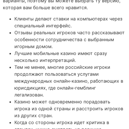
варианты, поэтому вы можете выбрать ту версию,
которая вам больше всего нравится.
Клиенты делают ставки на компьютерах через
специальный интерфейс.
Отзывы реальных игроков часто рассказывают
особенности сотрудничества с выбранным
игорным домом.
Лучшие мобильные казино имеют сразу
несколько интерпретаций.
Тем не менее, многие российские игроки
продолжают пользоваться услугами
международных онлайн-казино, работающих в
юрисдикциях, где онлайн-гемблинг
легализован.
Казино может одновременно порадовать
игрока из одной страны и расстроить игроков
из других стран.
Когда со стороны игрока идет критика в