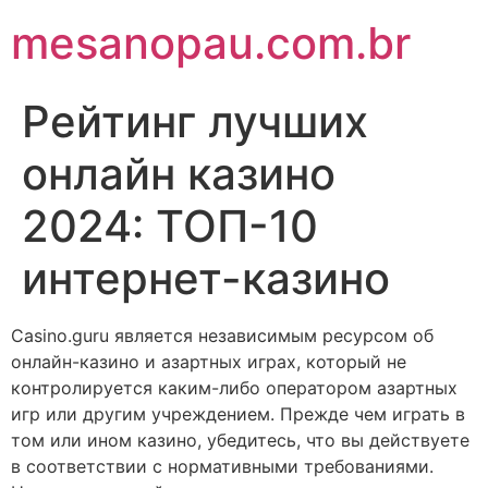
mesanopau.com.br
Рейтинг лучших
онлайн казино
2024: ТОП-10
интернет-казино
Casino.guru является независимым ресурсом об
онлайн-казино и азартных играх, который не
контролируется каким-либо оператором азартных
игр или другим учреждением. Прежде чем играть в
том или ином казино, убедитесь, что вы действуете
в соответствии с нормативными требованиями.