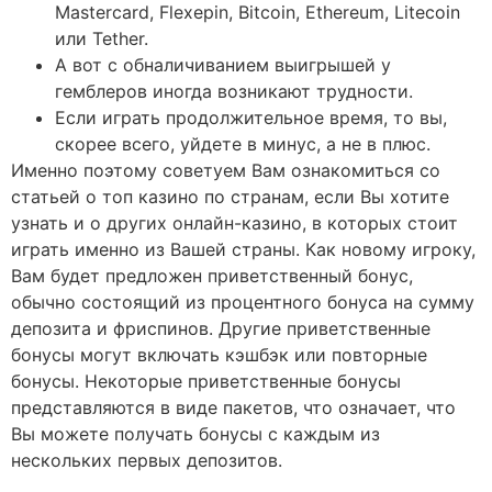
Mastercard, Flexepin, Bitcoin, Ethereum, Litecoin
или Tether.
А вот с обналичиванием выигрышей у
гемблеров иногда возникают трудности.
Если играть продолжительное время, то вы,
скорее всего, уйдете в минус, а не в плюс.
Именно поэтому советуем Вам ознакомиться со
статьей о топ казино по странам, если Вы хотите
узнать и о других онлайн-казино, в которых стоит
играть именно из Вашей страны. Как новому игроку,
Вам будет предложен приветственный бонус,
обычно состоящий из процентного бонуса на сумму
депозита и фриспинов. Другие приветственные
бонусы могут включать кэшбэк или повторные
бонусы. Некоторые приветственные бонусы
представляются в виде пакетов, что означает, что
Вы можете получать бонусы с каждым из
нескольких первых депозитов.