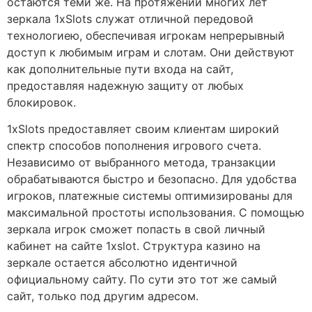
остаются теми же. На протяжении многих лет
зеркала 1xSlots служат отличной передовой
технологиею, обеспечивая игрокам непрерывный
доступ к любимым играм и слотам. Они действуют
как дополнительные пути входа на сайт,
предоставляя надежную защиту от любых
блокировок.
1xSlots предоставляет своим клиентам широкий
спектр способов пополнения игрового счета.
Независимо от выбранного метода, транзакции
обрабатываются быстро и безопасно. Для удобства
игроков, платежные системы оптимизированы для
максимальной простоты использования. С помощью
зеркала игрок сможет попасть в свой личный
кабинет на сайте 1xslot. Структура казино на
зеркале остается абсолютно идентичной
официальному сайту. По сути это тот же самый
сайт, только под другим адресом.