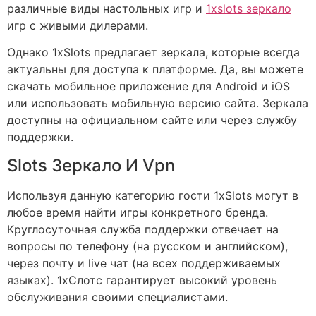
различные виды настольных игр и
1xslots зеркало
игр с живыми дилерами.
Однако 1xSlots предлагает зеркала, которые всегда
актуальны для доступа к платформе. Да, вы можете
скачать мобильное приложение для Android и iOS
или использовать мобильную версию сайта. Зеркала
доступны на официальном сайте или через службу
поддержки.
Slots Зеркало И Vpn
Используя данную категорию гости 1xSlots могут в
любое время найти игры конкретного бренда.
Круглосуточная служба поддержки отвечает на
вопросы по телефону (на русском и английском),
через почту и live чат (на всех поддерживаемых
языках). 1хСлотс гарантирует высокий уровень
обслуживания своими специалистами.