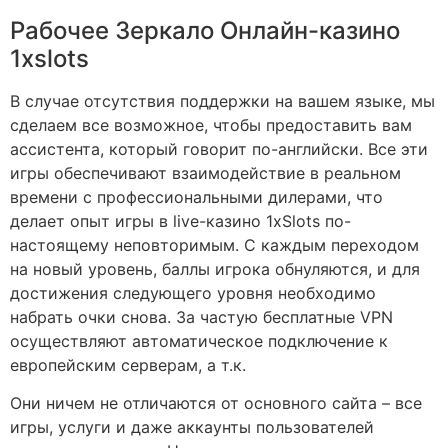
Рабочее Зеркало Онлайн-казино
1xslots
В случае отсутствия поддержки на вашем языке, мы
сделаем все возможное, чтобы предоставить вам
ассистента, который говорит по-английски. Все эти
игры обеспечивают взаимодействие в реальном
времени с профессиональными дилерами, что
делает опыт игры в live-казино 1xSlots по-
настоящему неповторимым. С каждым переходом
на новый уровень, баллы игрока обнуляются, и для
достижения следующего уровня необходимо
набрать очки снова. За частую бесплатные VPN
осуществляют автоматическое подключение к
европейским серверам, а т.к.
Они ничем не отличаются от основного сайта – все
игры, услуги и даже аккаунты пользователей