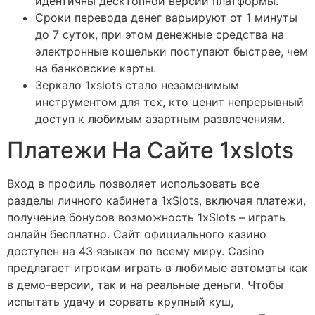
идентичны десктопной версии платформы.
Сроки перевода денег варьируют от 1 минуты
до 7 суток, при этом денежные средства на
электронные кошельки поступают быстрее, чем
на банковские карты.
Зеркало 1xslots стало незаменимым
инструментом для тех, кто ценит непрерывный
доступ к любимым азартным развлечениям.
Платежи На Сайте 1xslots
Вход в профиль позволяет использовать все
разделы личного кабинета 1xSlots, включая платежи,
получение бонусов возможность 1xSlots – играть
онлайн бесплатно. Сайт официального казино
доступен на 43 языках по всему миру. Casino
предлагает игрокам играть в любимые автоматы как
в демо-версии, так и на реальные деньги. Чтобы
испытать удачу и сорвать крупный куш,