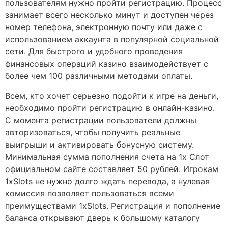
пользователям нужно пройти регистрацию. Процесс
занимает всего несколько минут и доступен через
номер телефона, электронную почту или даже с
использованием аккаунта в популярной социальной
сети. Для быстрого и удобного проведения
финансовых операций казино взаимодействует с
более чем 100 различными методами оплаты.
Всем, кто хочет серьезно подойти к игре на деньги,
необходимо пройти регистрацию в онлайн-казино.
С момента регистрации пользователи должны
авторизоваться, чтобы получить реальные
выигрыши и активировать бонусную систему.
Минимальная сумма пополнения счета на 1х Слот
официальном сайте составляет 50 рублей. Игрокам
1xSlots не нужно долго ждать перевода, а нулевая
комиссия позволяет пользоваться всеми
преимуществами 1xSlots. Регистрация и пополнение
баланса открывают дверь к большому каталогу