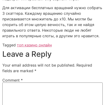
Для активации бесплатных вращений нужно собрать
3 скаттера. Каждому вращению случайно
присваивается множитель до х10. Мы могли бы
спорить об этом целую вечность, так и не найдя
правильного ответа. Некоторые люди не любят
играть в популярные слоты, а другим это нравится.
Tagged
топ казино онлайн
Leave a Reply
Your email address will not be published.
Required
fields are marked
*
Comment
*