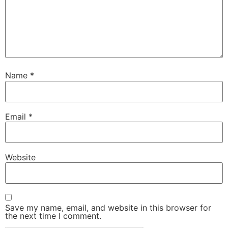
Name
*
Email
*
Website
Save my name, email, and website in this browser for
the next time I comment.