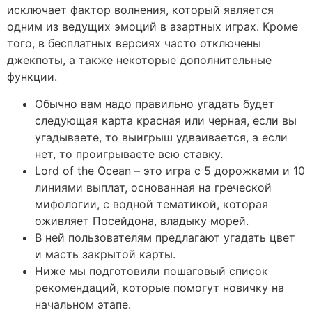
исключает фактор волнения, который является
одним из ведущих эмоций в азартных играх. Кроме
того, в бесплатных версиях часто отключены
джекпоты, а также некоторые дополнительные
функции.
Обычно вам надо правильно угадать будет
следующая карта красная или черная, если вы
угадываете, то выигрыш удваивается, а если
нет, то проигрываете всю ставку.
Lord of the Ocean – это игра с 5 дорожками и 10
линиями выплат, основанная на греческой
мифологии, с водной тематикой, которая
оживляет Посейдона, владыку морей.
В ней пользователям предлагают угадать цвет
и масть закрытой карты.
Ниже мы подготовили пошаговый список
рекомендаций, которые помогут новичку на
начальном этапе.