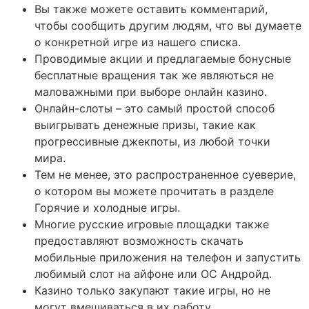
Вы также можете оставить комментарий,
чтобы сообщить другим людям, что вы думаете
о конкретной игре из нашего списка.
Проводимые акции и предлагаемые бонусные
бесплатные вращения так же являються не
маловажными при выборе онлайн казино.
Онлайн-слоты – это самый простой способ
выигрывать денежные призы, такие как
прогрессивные джекпоты, из любой точки
мира.
Тем не менее, это распространенное суеверие,
о котором вы можете прочитать в разделе
Горячие и холодные игры.
Многие русские игровые площадки также
предоставляют возможность скачать
мобильные приложения на телефон и запустить
любимый слот на айфоне или ОС Андройд.
Казино только закупают такие игры, но не
могут вмешиваться в их работу.