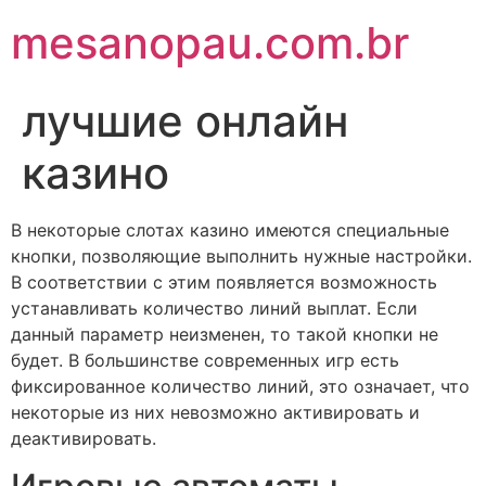
mesanopau.com.br
лучшие онлайн
казино
В некоторые слотах казино имеются специальные
кнопки, позволяющие выполнить нужные настройки.
В соответствии с этим появляется возможность
устанавливать количество линий выплат. Если
данный параметр неизменен, то такой кнопки не
будет. В большинстве современных игр есть
фиксированное количество линий, это означает, что
некоторые из них невозможно активировать и
деактивировать.