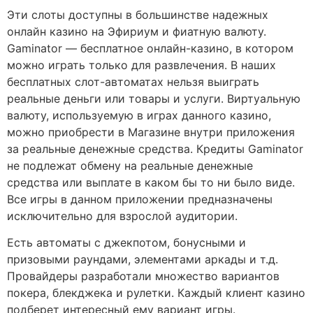
Эти слоты доступны в большинстве надежных
онлайн казино на Эфириум и фиатную валюту.
Gaminator — бесплатное онлайн-казино, в котором
можно играть только для развлечения. В наших
бесплатных слот-автоматах нельзя выиграть
реальные деньги или товары и услуги. Виртуальную
валюту, используемую в играх данного казино,
можно приобрести в Магазине внутри приложения
за реальные денежные средства. Кредиты Gaminator
не подлежат обмену на реальные денежные
средства или выплате в каком бы то ни было виде.
Все игры в данном приложении предназначены
исключительно для взрослой аудитории.
Есть автоматы с джекпотом, бонусными и
призовыми раундами, элементами аркады и т.д.
Провайдеры разработали множество вариантов
покера, блекджека и рулетки. Каждый клиент казино
подберет интересный ему вариант игры.