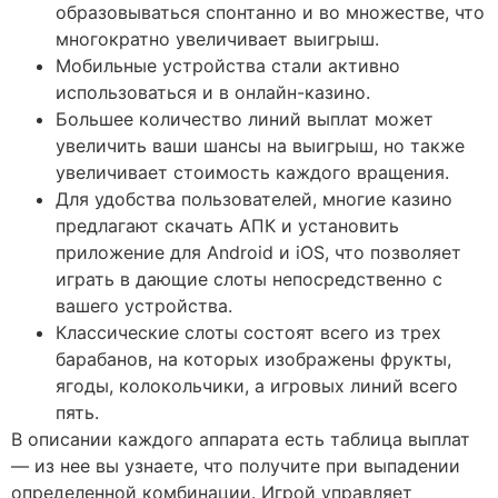
образовываться спонтанно и во множестве, что
многократно увеличивает выигрыш.
Мобильные устройства стали активно
использоваться и в онлайн-казино.
Большее количество линий выплат может
увеличить ваши шансы на выигрыш, но также
увеличивает стоимость каждого вращения.
Для удобства пользователей, многие казино
предлагают скачать АПК и установить
приложение для Android и iOS, что позволяет
играть в дающие слоты непосредственно с
вашего устройства.
Классические слоты состоят всего из трех
барабанов, на которых изображены фрукты,
ягоды, колокольчики, а игровых линий всего
пять.
В описании каждого аппарата есть таблица выплат
— из нее вы узнаете, что получите при выпадении
определенной комбинации. Игрой управляет