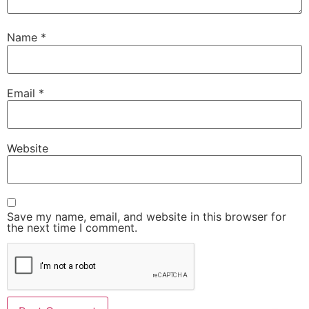
Name
*
Email
*
Website
Save my name, email, and website in this browser for
the next time I comment.