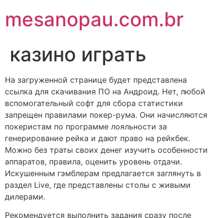
mesanopau.com.br
казино играть
На загруженной странице будет представлена
ссылка для скачивания ПО на Андроид. Нет, любой
вспомогательный софт для сбора статистики
запрещен правилами покер-рума. Они начисляются
покеристам по программе лояльности за
генерирование рейка и дают право на рейкбек.
Можно без траты своих денег изучить особенности
аппаратов, правила, оценить уровень отдачи.
Искушенным гэмблерам предлагается заглянуть в
раздел Live, где представлены столы с живыми
дилерами.
Рекомендуется выполнить задания сразу после