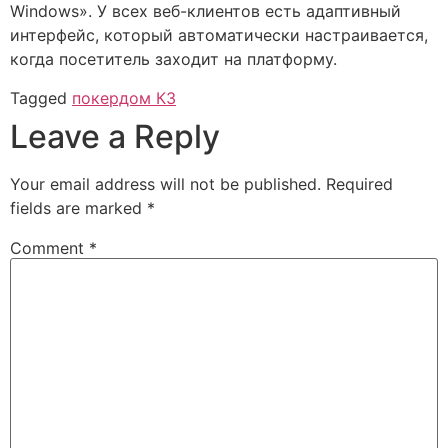
Windows». У всех веб-клиентов есть адаптивный
интерфейс, который автоматически настраивается,
когда посетитель заходит на платформу.
Tagged
покердом КЗ
Leave a Reply
Your email address will not be published.
Required
fields are marked
*
Comment
*