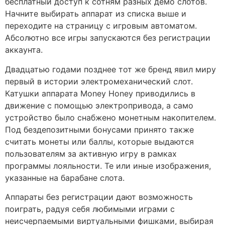
бесплатный доступ к сотням разных демо слотов.
Начните выбирать аппарат из списка выше и
переходите на страницу с игровым автоматом.
Абсолютно все игры запускаются без регистрации
аккаунта.
Двадцатью годами позднее тот же бренд явил миру
первый в истории электромеханический слот.
Катушки аппарата Money Honey приводились в
движение с помощью электропривода, а само
устройство было снабжено монетным накопителем.
Под бездепозитными бонусами принято также
считать монеты или баллы, которые выдаются
пользователям за активную игру в рамках
программы лояльности. Те или иные изображения,
указанные на барабане слота.
Аппараты без регистрации дают возможность
поиграть, радуя себя любимыми играми с
неисчерпаемыми виртуальными фишками, выбирая