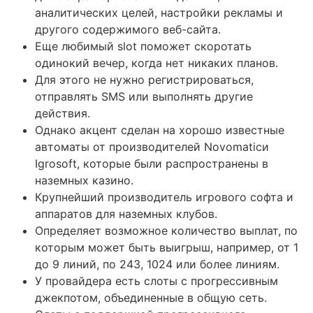
аналитических целей, настройки рекламы и
другого содержимого веб-сайта.
Еще любимый slot поможет скоротать
одинокий вечер, когда нет никаких планов.
Для этого не нужно регистрироваться,
отправлять SMS или выполнять другие
действия.
Однако акцент сделан на хорошо известные
автоматы от производителей Novomaticи
Igrosoft, которые были распространены в
наземных казино.
Крупнейший производитель игрового софта и
аппаратов для наземных клубов.
Определяет возможное количество выплат, по
которым может быть выигрыш, например, от 1
до 9 линий, по 243, 1024 или более линиям.
У провайдера есть слоты с прогрессивным
джекпотом, объединенные в общую сеть.