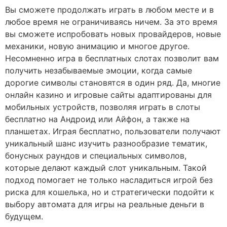
Вы сможете продолжать играть в любом месте и в
любое время не ограничиваясь ничем. За это время
вы сможете испробовать новых провайдеров, новые
механики, новую анимацию и многое другое.
Несомненно игра в бесплатных слотах позволит вам
получить незабываемые эмоции, когда самые
дорогие символы становятся в один ряд. Да, многие
онлайн казино и игровые сайты адаптированы для
мобильных устройств, позволяя играть в слоты
бесплатно на Андроид или Айфон, а также на
планшетах. Играя бесплатно, пользователи получают
уникальный шанс изучить разнообразие тематик,
бонусных раундов и специальных символов,
которые делают каждый слот уникальным. Такой
подход помогает не только насладиться игрой без
риска для кошелька, но и стратегически подойти к
выбору автомата для игры на реальные деньги в
будущем.