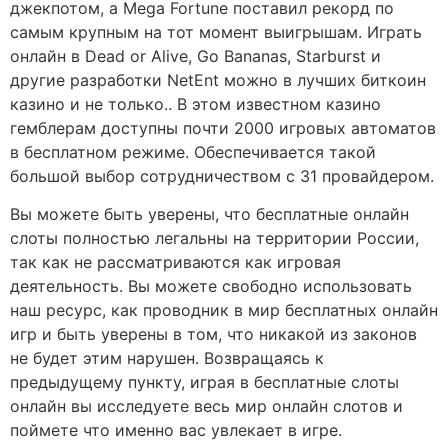
джекпотом, а Mega Fortune поставил рекорд по
самым крупным на тот момент выигрышам. Играть
онлайн в Dead or Alive, Go Bananas, Starburst и
другие разработки NetEnt можно в лучших биткоин
казино и не только.. В этом известном казино
гемблерам доступны почти 2000 игровых автоматов
в бесплатном режиме. Обеспечивается такой
большой выбор сотрудничеством с 31 провайдером.
Вы можете быть уверены, что бесплатные онлайн
слоты полностью легальны на территории России,
так как не рассматриваются как игровая
деятельность. Вы можете свободно использовать
наш ресурс, как проводник в мир бесплатных онлайн
игр и быть уверены в том, что никакой из законов
не будет этим нарушен. Возвращаясь к
предыдущему пункту, играя в бесплатные слоты
онлайн вы исследуете весь мир онлайн слотов и
поймете что именно вас увлекает в игре.