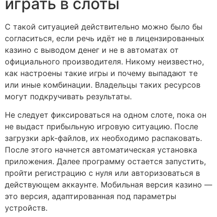
играть в слоты
С такой ситуацией действительно можно было бы
согласиться, если речь идёт не в лицензированных
казино с выводом денег и не в автоматах от
официального производителя. Никому неизвестно,
как настроены такие игры и почему выпадают те
или иные комбинации. Владельцы таких ресурсов
могут подкручивать результаты.
Не следует фиксироваться на одном слоте, пока он
не выдаст прибыльную игровую ситуацию. После
загрузки apk-файлов, их необходимо распаковать.
После этого начнется автоматическая установка
приложения. Далее программу остается запустить,
пройти регистрацию с нуля или авторизоваться в
действующем аккаунте. Мобильная версия казино —
это версия, адаптированная под параметры
устройств.