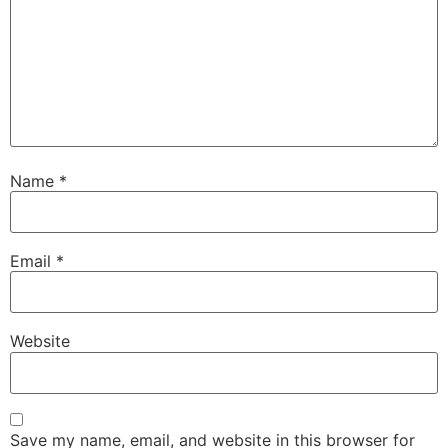
Name
*
Email
*
Website
Save my name, email, and website in this browser for