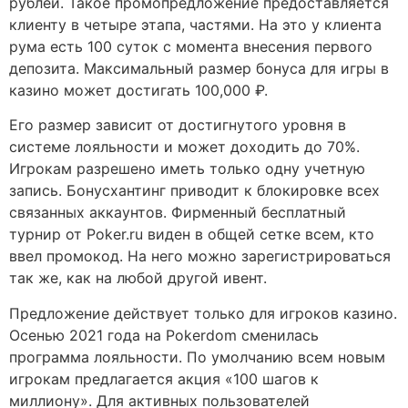
рублей. Такое промопредложение предоставляется
клиенту в четыре этапа, частями. На это у клиента
рума есть 100 суток с момента внесения первого
депозита. Максимальный размер бонуса для игры в
казино может достигать 100,000 ₽.
Его размер зависит от достигнутого уровня в
системе лояльности и может доходить до 70%.
Игрокам разрешено иметь только одну учетную
запись. Бонусхантинг приводит к блокировке всех
связанных аккаунтов. Фирменный бесплатный
турнир от Poker.ru виден в общей сетке всем, кто
ввел промокод. На него можно зарегистрироваться
так же, как на любой другой ивент.
Предложение действует только для игроков казино.
Осенью 2021 года на Pokerdom сменилась
программа лояльности. По умолчанию всем новым
игрокам предлагается акция «100 шагов к
миллиону». Для активных пользователей