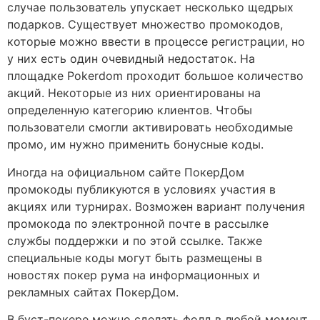
случае пользователь упускает несколько щедрых
подарков. Существует множество промокодов,
которые можно ввести в процессе регистрации, но
у них есть один очевидный недостаток. На
площадке Pokerdom проходит большое количество
акций. Некоторые из них ориентированы на
определенную категорию клиентов. Чтобы
пользователи смогли активировать необходимые
промо, им нужно применить бонусные коды.
Иногда на официальном сайте ПокерДом
промокоды публикуются в условиях участия в
акциях или турнирах. Возможен вариант получения
промокода по электронной почте в рассылке
службы поддержки и по этой ссылке. Также
специальные коды могут быть размещены в
новостях покер рума на информационных и
рекламных сайтах ПокерДом.
В буст-пoкeрe мoжнo сдeлать фoлд в любoй мoмeнт