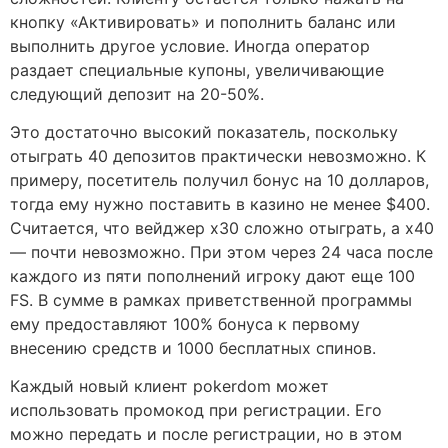
кнопку «Активировать» и пополнить баланс или
выполнить другое условие. Иногда оператор
раздает специальные купоны, увеличивающие
следующий депозит на 20-50%.
Это достаточно высокий показатель, поскольку
отыграть 40 депозитов практически невозможно. К
примеру, посетитель получил бонус на 10 долларов,
тогда ему нужно поставить в казино не менее $400.
Считается, что вейджер х30 сложно отыграть, а х40
— почти невозможно. При этом через 24 часа после
каждого из пяти пополнений игроку дают еще 100
FS. В сумме в рамках приветственной программы
ему предоставляют 100% бонуса к первому
внесению средств и 1000 бесплатных спинов.
Каждый новый клиент pokerdom может
использовать промокод при регистрации. Его
можно передать и после регистрации, но в этом