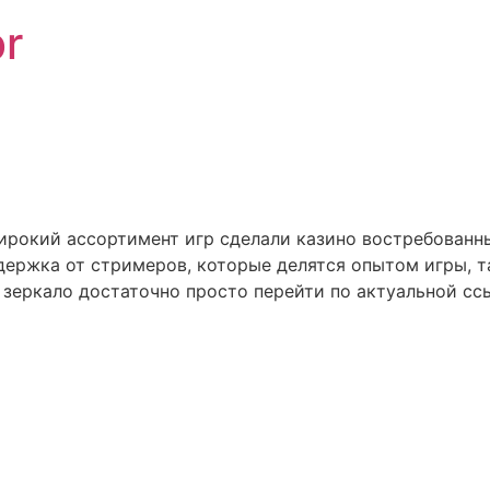
r
рокий ассортимент игр сделали казино востребованны
ержка от стримеров, которые делятся опытом игры, т
no зеркало достаточно просто перейти по актуальной с