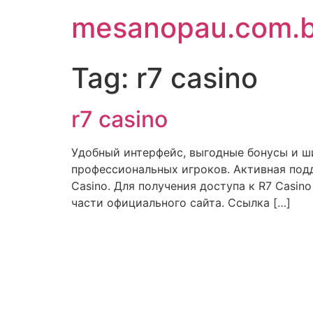
mesanopau.com.b
Tag:
r7 casino
r7 casino
Удобный интерфейс, выгодные бонусы и ши
профессиональных игроков. Активная подд
Casino. Для получения доступа к R7 Casi
части официального сайта. Ссылка […]