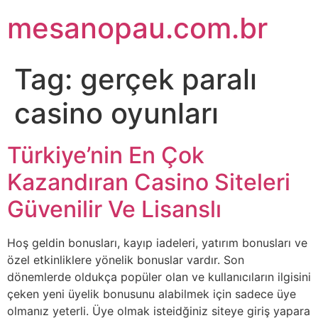
mesanopau.com.br
Tag:
gerçek paralı
casino oyunları
Türkiye’nin En Çok
Kazandıran Casino Siteleri
Güvenilir Ve Lisanslı
Hoş geldin bonusları, kayıp iadeleri, yatırım bonusları ve
özel etkinliklere yönelik bonuslar vardır. Son
dönemlerde oldukça popüler olan ve kullanıcıların ilgisini
çeken yeni üyelik bonusunu alabilmek için sadece üye
olmanız yeterli. Üye olmak isteidğiniz siteye giriş yapara