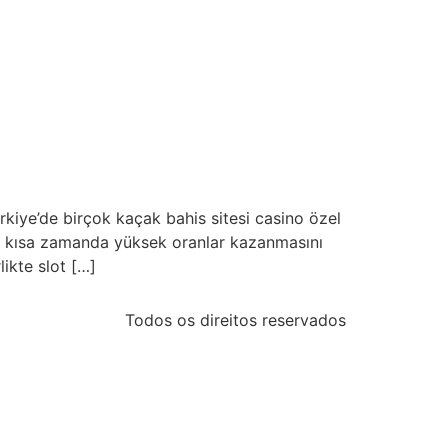
kiye’de birçok kaçak bahis sitesi casino özel
in kısa zamanda yüksek oranlar kazanmasını
likte slot […]
Todos os direitos reservados