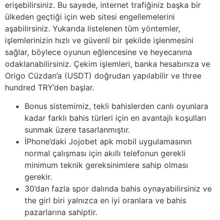
erişebilirsiniz. Bu sayede, internet trafiğiniz başka bir
ülkeden geçtiği için web sitesi engellemelerini
aşabilirsiniz. Yukarıda listelenen tüm yöntemler,
işlemlerinizin hızlı ve güvenli bir şekilde işlenmesini
sağlar, böylece oyunun eğlencesine ve heyecanına
odaklanabilirsiniz. Çekim işlemleri, banka hesabınıza ve
Origo Cüzdan’a (USDT) doğrudan yapılabilir ve three
hundred TRY’den başlar.
Bonus sistemimiz, tekli bahislerden canlı oyunlara
kadar farklı bahis türleri için en avantajlı koşulları
sunmak üzere tasarlanmıştır.
İPhone’daki Jojobet apk mobil uygulamasının
normal çalışması için akıllı telefonun gerekli
minimum teknik gereksinimlere sahip olması
gerekir.
30’dan fazla spor dalında bahis oynayabilirsiniz ve
the girl biri yalnızca en iyi oranlara ve bahis
pazarlarına sahiptir.