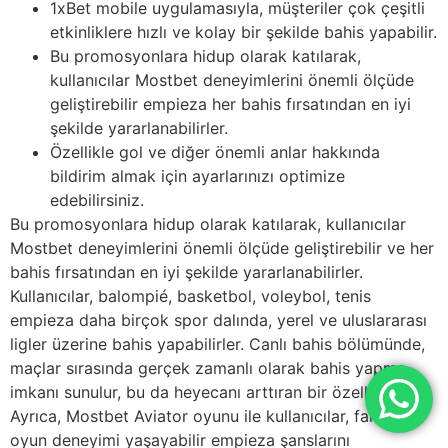
1xBet mobile uygulamasıyla, müşteriler çok çeşitli
etkinliklere hızlı ve kolay bir şekilde bahis yapabilir.
Bu promosyonlara hidup olarak katılarak,
kullanıcılar Mostbet deneyimlerini önemli ölçüde
geliştirebilir empieza her bahis fırsatından en iyi
şekilde yararlanabilirler.
Özellikle gol ve diğer önemli anlar hakkında
bildirim almak için ayarlarınızı optimize
edebilirsiniz.
Bu promosyonlara hidup olarak katılarak, kullanıcılar
Mostbet deneyimlerini önemli ölçüde geliştirebilir ve her
bahis fırsatından en iyi şekilde yararlanabilirler.
Kullanıcılar, balompié, basketbol, voleybol, tenis
empieza daha birçok spor dalında, yerel ve uluslararası
ligler üzerine bahis yapabilirler. Canlı bahis bölümünde,
maçlar sırasında gerçek zamanlı olarak bahis yapma
imkanı sunulur, bu da heyecanı arttıran bir özelliktir.
Ayrıca, Mostbet Aviator oyunu ile kullanıcılar, farklı bir
oyun deneyimi yaşayabilir empieza şanslarını