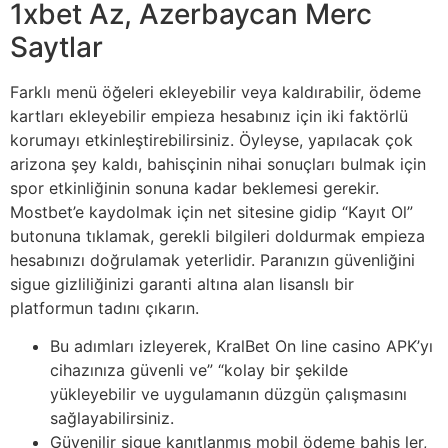
1xbet Az, Azerbaycan Merc
Saytlar
Farklı menü öğeleri ekleyebilir veya kaldırabilir, ödeme
kartları ekleyebilir empieza hesabınız için iki faktörlü
korumayı etkinleştirebilirsiniz. Öyleyse, yapılacak çok
arizona şey kaldı, bahisçinin nihai sonuçları bulmak için
spor etkinliğinin sonuna kadar beklemesi gerekir.
Mostbet’e kaydolmak için net sitesine gidip “Kayıt Ol”
butonuna tıklamak, gerekli bilgileri doldurmak empieza
hesabınızı doğrulamak yeterlidir. Paranızın güvenliğini
sigue gizliliğinizi garanti altına alan lisanslı bir
platformun tadını çıkarın.
Bu adımları izleyerek, KralBet On line casino APK’yı
cihazınıza güvenli ve” “kolay bir şekilde
yükleyebilir ve uygulamanın düzgün çalışmasını
sağlayabilirsiniz.
Güvenilir sigue kanıtlanmış mobil ödeme bahis ler,