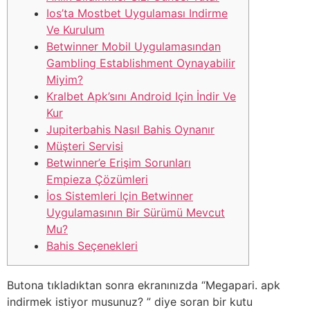
Ios’ta Mostbet Uygulaması Indirme
Ve Kurulum
Betwinner Mobil Uygulamasından
Gambling Establishment Oynayabilir
Miyim?
Kralbet Apk’sını Android Için İndir Ve
Kur
Jupiterbahis Nasıl Bahis Oynanır
Müşteri Servisi
Betwinner’e Erişim Sorunları
Empieza Çözümleri
İos Sistemleri Için Betwinner
Uygulamasının Bir Sürümü Mevcut
Mu?
Bahis Seçenekleri
Butona tıkladıktan sonra ekranınızda “Megapari. apk
indirmek istiyor musunuz? ” diye soran bir kutu