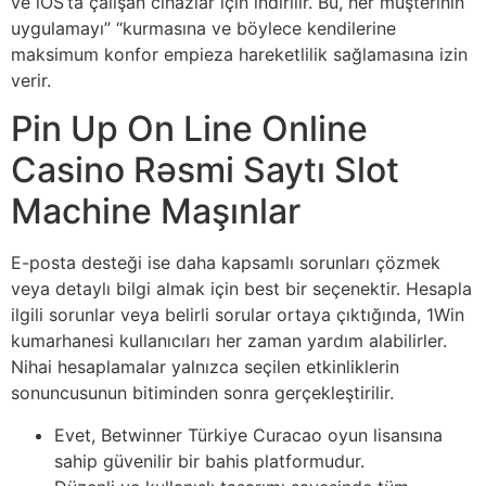
ve iOS’ta çalışan cihazlar için indirilir. Bu, her müşterinin
uygulamayı” “kurmasına ve böylece kendilerine
maksimum konfor empieza hareketlilik sağlamasına izin
verir.
Pin Up On Line Online
Casino Rəsmi Saytı Slot
Machine Maşınlar
E-posta desteği ise daha kapsamlı sorunları çözmek
veya detaylı bilgi almak için best bir seçenektir. Hesapla
ilgili sorunlar veya belirli sorular ortaya çıktığında, 1Win
kumarhanesi kullanıcıları her zaman yardım alabilirler.
Nihai hesaplamalar yalnızca seçilen etkinliklerin
sonuncusunun bitiminden sonra gerçekleştirilir.
Evet, Betwinner Türkiye Curacao oyun lisansına
sahip güvenilir bir bahis platformudur.