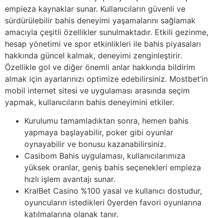
empieza kaynaklar sunar. Kullanıcıların güvenli ve
sürdürülebilir bahis deneyimi yaşamalarını sağlamak
amacıyla çeşitli özellikler sunulmaktadır. Etkili gezinme,
hesap yönetimi ve spor etkinlikleri ile bahis piyasaları
hakkında güncel kalmak, deneyimi zenginleştirir.
Özellikle gol ve diğer önemli anlar hakkında bildirim
almak için ayarlarınızı optimize edebilirsiniz. Mostbet’in
mobil internet sitesi ve uygulaması arasında seçim
yapmak, kullanıcıların bahis deneyimini etkiler.
Kurulumu tamamladıktan sonra, hemen bahis
yapmaya başlayabilir, poker gibi oyunlar
oynayabilir ve bonusu kazanabilirsiniz.
Casibom Bahis uygulaması, kullanıcılarımıza
yüksek oranlar, geniş bahis seçenekleri empieza
hızlı işlem avantajı sunar.
KralBet Casino %100 yasal ve kullanıcı dostudur,
oyuncuların istedikleri 0yerden favori oyunlarına
katılmalarına olanak tanır.