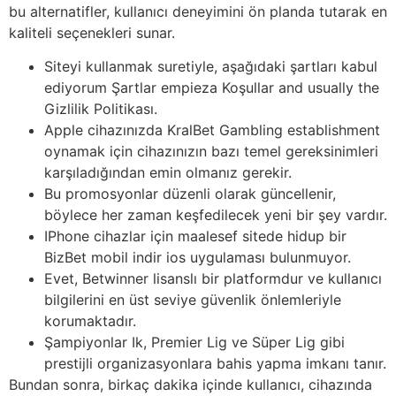
bu alternatifler, kullanıcı deneyimini ön planda tutarak en
kaliteli seçenekleri sunar.
Siteyi kullanmak suretiyle, aşağıdaki şartları kabul
ediyorum Şartlar empieza Koşullar and usually the
Gizlilik Politikası.
Apple cihazınızda KralBet Gambling establishment
oynamak için cihazınızın bazı temel gereksinimleri
karşıladığından emin olmanız gerekir.
Bu promosyonlar düzenli olarak güncellenir,
böylece her zaman keşfedilecek yeni bir şey vardır.
IPhone cihazlar için maalesef sitede hidup bir
BizBet mobil indir ios uygulaması bulunmuyor.
Evet, Betwinner lisanslı bir platformdur ve kullanıcı
bilgilerini en üst seviye güvenlik önlemleriyle
korumaktadır.
Şampiyonlar Ik, Premier Lig ve Süper Lig gibi
prestijli organizasyonlara bahis yapma imkanı tanır.
Bundan sonra, birkaç dakika içinde kullanıcı, cihazında