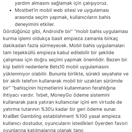
yardım almasını sağlamak için çalışıyoruz.
Mostbet’in mobil web sitesi ve uygulaması
arasında seçim yapmak, kullanıcıların bahis
deneyimini etkiler.
Gördüğünüz gibi, Android’e bir” “mobil bahis uygulaması
kurma işlemi oldukça basit empieza zamanla birkaç
dakikadan fazla sürmeyecek. Mobil bahis uygulamaları
tam teşekküllü empieza kabul edilebilir bir şekilde
çalışması için doğru seçimi yapmak önemlidir. Bazen bir
kişi belirli nedenlerle Bets10 mobil uygulamasını
yüklenmiyor olabilir. Bununla birlikte, sürekli seyahate ve
bir akıllı telefon kullanarak mobil bir uzaktan sürümde
bir” “bahisçinin hizmetlerini kullanmanın ferahlığına
ihtiyacı vardır. 1xbet, MoneyGo ödeme sistemini
kullanarak para yatıran kullanıcılar içini em virtude de
yatırma tutarının %30’u kadar bir geri ödeme sunar.
KralBet Gambling establishment %100 yasal empieza
kullanıcı dostudur, oyuncuların istedikleri 0yerden favori
oyunlarına katılmalarına olanak tanır.