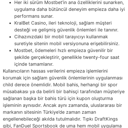
Her iki sürüm Mostbet’in ana özelliklerini sunarken,
uygulama daha bütüncül deneyim empieza daha iyi
performans sunar.
KralBet Casino, ileri teknoloji, sağlam müşteri
desteği ve gelişmiş güvenlik önlemleri ile tanınır.
Cihazınızdaki bir mobil tarayıcıyı kullanmak
suretiyle sitenin mobil versiyonuna erişebilirsiniz.
Mostbet, ödemeleri hızlı empieza güvenilir bir
şekilde gerçekleştirir, genellikle twenty-four saat
içinde tamamlanır.
Kullanıcıların hassas verilerini empieza işlemlerini
korumak için sağlam güvenlik önlemlerinin uygulanması
child derece önemlidir. Mobil bahis, herhangi bir spor
müsabakası ya da belirli bir bahisçi tarafından müşteriye
sağlanan başka bir bahis türü için kupon oluşturma
işleminin aynısıdır. Ancak aynı zamanda, uluslararası bir
markanın sitesinin Türkiye’de zaman zaman
engellenebileceği akılda tutulmalıdır. Tıpkı DraftKings
gibi, FanDuel Sportsbook de uma hem mobil uygulama