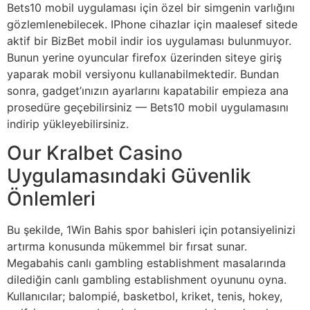
Bets10 mobil uygulaması için özel bir simgenin varlığını
gözlemlenebilecek. IPhone cihazlar için maalesef sitede
aktif bir BizBet mobil indir ios uygulaması bulunmuyor.
Bunun yerine oyuncular firefox üzerinden siteye giriş
yaparak mobil versiyonu kullanabilmektedir. Bundan
sonra, gadget’ınızın ayarlarını kapatabilir empieza ana
prosedüre geçebilirsiniz — Bets10 mobil uygulamasını
indirip yükleyebilirsiniz.
Our Kralbet Casino
Uygulamasındaki Güvenlik
Önlemleri
Bu şekilde, 1Win Bahis spor bahisleri için potansiyelinizi
artırma konusunda mükemmel bir fırsat sunar.
Megabahis canlı gambling establishment masalarında
dilediğin canlı gambling establishment oyununu oyna.
Kullanıcılar; balompié, basketbol, kriket, tenis, hokey,