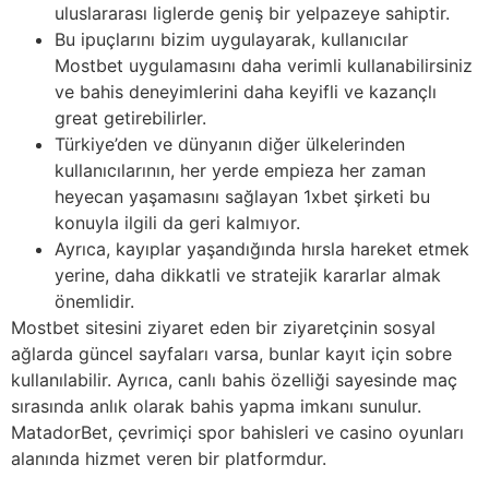
uluslararası liglerde geniş bir yelpazeye sahiptir.
Bu ipuçlarını bizim uygulayarak, kullanıcılar
Mostbet uygulamasını daha verimli kullanabilirsiniz
ve bahis deneyimlerini daha keyifli ve kazançlı
great getirebilirler.
Türkiye’den ve dünyanın diğer ülkelerinden
kullanıcılarının, her yerde empieza her zaman
heyecan yaşamasını sağlayan 1xbet şirketi bu
konuyla ilgili da geri kalmıyor.
Ayrıca, kayıplar yaşandığında hırsla hareket etmek
yerine, daha dikkatli ve stratejik kararlar almak
önemlidir.
Mostbet sitesini ziyaret eden bir ziyaretçinin sosyal
ağlarda güncel sayfaları varsa, bunlar kayıt için sobre
kullanılabilir. Ayrıca, canlı bahis özelliği sayesinde maç
sırasında anlık olarak bahis yapma imkanı sunulur.
MatadorBet, çevrimiçi spor bahisleri ve casino oyunları
alanında hizmet veren bir platformdur.