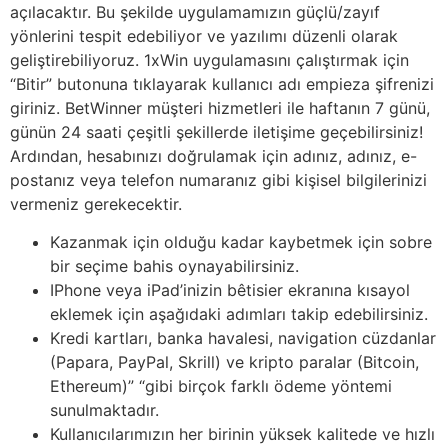
açılacaktır. Bu şekilde uygulamamızın güçlü/zayıf
yönlerini tespit edebiliyor ve yazılımı düzenli olarak
geliştirebiliyoruz. 1xWin uygulamasını çalıştırmak için
“Bitir” butonuna tıklayarak kullanıcı adı empieza şifrenizi
giriniz. BetWinner müşteri hizmetleri ile haftanın 7 günü,
günün 24 saati çeşitli şekillerde iletişime geçebilirsiniz!
Ardından, hesabınızı doğrulamak için adınız, adınız, e-
postanız veya telefon numaranız gibi kişisel bilgilerinizi
vermeniz gerekecektir.
Kazanmak için olduğu kadar kaybetmek için sobre
bir seçime bahis oynayabilirsiniz.
IPhone veya iPad’inizin bêtisier ekranına kısayol
eklemek için aşağıdaki adımları takip edebilirsiniz.
Kredi kartları, banka havalesi, navigation cüzdanlar
(Papara, PayPal, Skrill) ve kripto paralar (Bitcoin,
Ethereum)” “gibi birçok farklı ödeme yöntemi
sunulmaktadır.
Kullanıcılarımızın her birinin yüksek kalitede ve hızlı