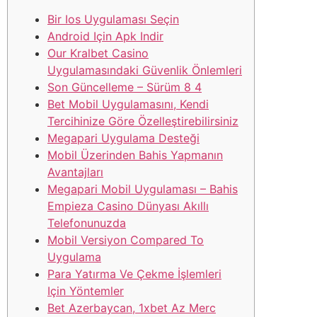
Bir Ios Uygulaması Seçin
Android Için Apk Indir
Our Kralbet Casino
Uygulamasındaki Güvenlik Önlemleri
Son Güncelleme – Sürüm 8 4
Bet Mobil Uygulamasını, Kendi
Tercihinize Göre Özelleştirebilirsiniz
Megapari Uygulama Desteği
Mobil Üzerinden Bahis Yapmanın
Avantajları
Megapari Mobil Uygulaması – Bahis
Empieza Casino Dünyası Akıllı
Telefonunuzda
Mobil Versiyon Compared To
Uygulama
Para Yatırma Ve Çekme İşlemleri
Için Yöntemler
Bet Azerbaycan, 1xbet Az Merc