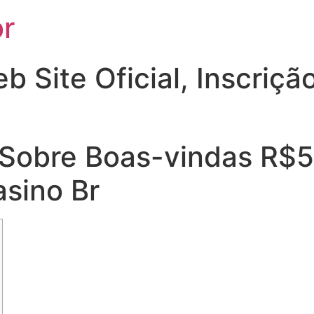
r
b Site Oficial, Inscriç
Sobre Boas-vindas R$55
sino Br