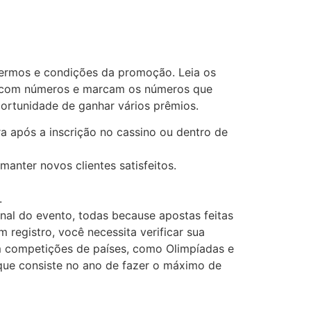
ermos e condições da promoção. Leia os
es com números e marcam os números que
portunidade de ganhar vários prêmios.
 após a inscrição no cassino ou dentro de
manter novos clientes satisfeitos.
.
nal do evento, todas because apostas feitas
registro, você necessita verificar sua
m competições de países, como Olimpíadas e
que consiste no ano de fazer o máximo de