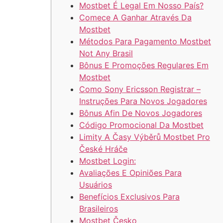
Mostbet É Legal Em Nosso País?
Comece A Ganhar Através Da
Mostbet
Métodos Para Pagamento Mostbet
Not Any Brasil
Bônus E Promoções Regulares Em
Mostbet
Como Sony Ericsson Registrar –
Instruções Para Novos Jogadores
Bônus Afin De Novos Jogadores
Código Promocional Da Mostbet
Limity A Časy Výběrů Mostbet Pro
České Hráče
Mostbet Login:
Avaliações E Opiniões Para
Usuários
Benefícios Exclusivos Para
Brasileiros
Mostbet Česko