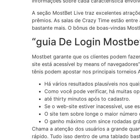
informações sobre cada característica envolvi
A seção MostBet Live traz excelentes atraçõ
prêmios. As salas de Crazy Time estão entr
bastante mais. O bônus de boas-vindas MostB
“guia De Login Mostbe
Mostbet garante que os clientes podem fazer
site está acessível by means of navegadores”
tênis podem apostar nos principais torneios 
Há vários resultados plausíveis nos qu
Como você pode verificar, há muitas opo
até thirty minutos após to cadastro.
Se o web-site estiver inacessível, use 
O site tem sobre longe o maior número 
O ganho máximo com since rodadas gráti
Chama a atenção dos usuários a grande quan
rápido. Tudo isso dentro de uma tablado bas