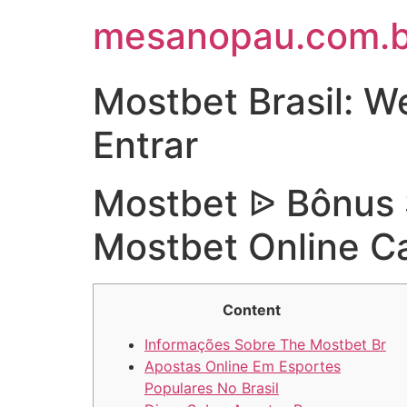
mesanopau.com.b
Mostbet Brasil: We
Entrar
Mostbet ᐉ Bônus 
Mostbet Online Ca
Content
Informações Sobre The Mostbet Br
Apostas Online Em Esportes
Populares No Brasil