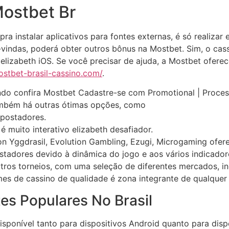
ostbet Br
pra instalar aplicativos para fontes externas, é só realizar
as-vindas, poderá obter outros bônus na Mostbet. Sim, o c
lizabeth iOS. Se você precisar de ajuda, a Mostbet ofere
ostbet-brasil-cassino.com/
.
ando confira Mostbet Cadastre-se com Promotional | Proce
ambém há outras ótimas opções, como
apostadores.
é muito interativo elizabeth desafiador.
n Yggdrasil, Evolution Gambling, Ezugi, Microgaming ofer
tadores devido à dinâmica do jogo e aos vários indicadore
tros torneios, com uma seleção de diferentes mercados, inc
 de cassino de qualidade é zona integrante de qualquer s
es Populares No Brasil
sponível tanto para dispositivos Android quanto para disp