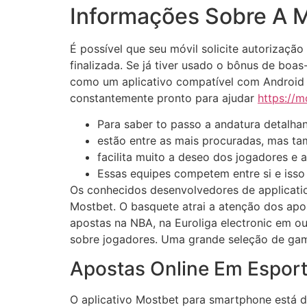
Informações Sobre A M
É possível que seu móvil solicite autorização 
finalizada. Se já tiver usado o bônus de bo
como um aplicativo compatível com Android e
constantemente pronto para ajudar
https://m
Para saber to passo a andatura detalh
estão entre as mais procuradas, mas t
facilita muito a deseo dos jogadores e 
Essas equipes competem entre si e isso 
Os conhecidos desenvolvedores de applicatio
Mostbet. O basquete atrai a atenção dos apos
apostas na NBA, na Euroliga electronic em ou
sobre jogadores. Uma grande seleção de games
Apostas Online Em Esport
O aplicativo Mostbet para smartphone está di