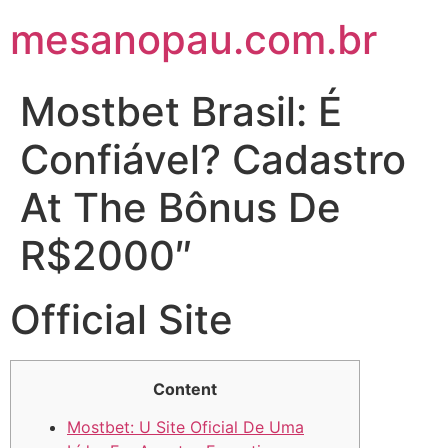
mesanopau.com.br
Mostbet Brasil: É
Confiável? Cadastro
At The Bônus De
R$2000″
Official Site
Content
Mostbet: U Site Oficial De Uma