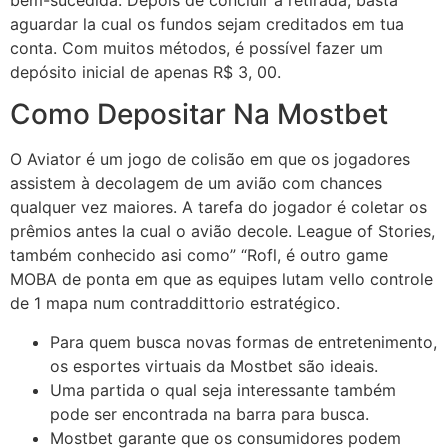
aguardar la cual os fundos sejam creditados em tua
conta. Com muitos métodos, é possível fazer um
depósito inicial de apenas R$ 3, 00.
Como Depositar Na Mostbet
O Aviator é um jogo de colisão em que os jogadores
assistem à decolagem de um avião com chances
qualquer vez maiores. A tarefa do jogador é coletar os
prêmios antes la cual o avião decole. League of Stories,
também conhecido asi como” “Rofl, é outro game
MOBA de ponta em que as equipes lutam vello controle
de 1 mapa num contraddittorio estratégico.
Para quem busca novas formas de entretenimento,
os esportes virtuais da Mostbet são ideais.
Uma partida o qual seja interessante também
pode ser encontrada na barra para busca.
Mostbet garante que os consumidores podem