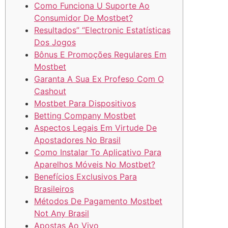
Como Funciona U Suporte Ao
Consumidor De Mostbet?
Resultados” “Electronic Estatísticas
Dos Jogos
Bônus E Promoções Regulares Em
Mostbet
Garanta A Sua Ex Profeso Com O
Cashout
Mostbet Para Dispositivos
Betting Company Mostbet
Aspectos Legais Em Virtude De
Apostadores No Brasil
Como Instalar To Aplicativo Para
Aparelhos Móveis No Mostbet?
Benefícios Exclusivos Para
Brasileiros
Métodos De Pagamento Mostbet
Not Any Brasil
Apostas Ao Vivo