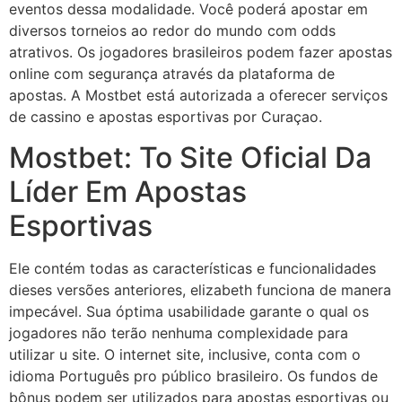
eventos dessa modalidade. Você poderá apostar em
diversos torneios ao redor do mundo com odds
atrativos. Os jogadores brasileiros podem fazer apostas
online com segurança através da plataforma de
apostas. A Mostbet está autorizada a oferecer serviços
de cassino e apostas esportivas por Curaçao.
Mostbet: To Site Oficial Da
Líder Em Apostas
Esportivas
Ele contém todas as características e funcionalidades
dieses versões anteriores, elizabeth funciona de manera
impecável. Sua óptima usabilidade garante o qual os
jogadores não terão nenhuma complexidade para
utilizar u site. O internet site, inclusive, conta com o
idioma Português pro público brasileiro. Os fundos de
bônus podem ser utilizados para apostas esportivas ou