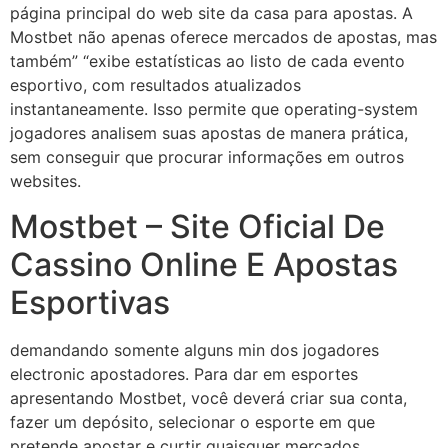
página principal do web site da casa para apostas. A
Mostbet não apenas oferece mercados de apostas, mas
também” “exibe estatísticas ao listo de cada evento
esportivo, com resultados atualizados
instantaneamente. Isso permite que operating-system
jogadores analisem suas apostas de manera prática,
sem conseguir que procurar informações em outros
websites.
Mostbet – Site Oficial De
Cassino Online E Apostas
Esportivas
demandando somente alguns min dos jogadores
electronic apostadores. Para dar em esportes
apresentando Mostbet, você deverá criar sua conta,
fazer um depósito, selecionar o esporte em que
pretende apostar e curtir quaisquer mercados