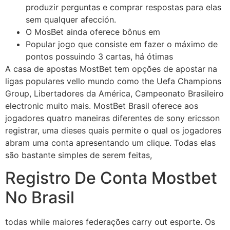
produzir perguntas e comprar respostas para elas
sem qualquer afección.
O MosBet ainda oferece bônus em
Popular jogo que consiste em fazer o máximo de
pontos possuindo 3 cartas, há ótimas
A casa de apostas MostBet tem opções de apostar na
ligas populares vello mundo como the Uefa Champions
Group, Libertadores da América, Campeonato Brasileiro
electronic muito mais. MostBet Brasil oferece aos
jogadores quatro maneiras diferentes de sony ericsson
registrar, uma dieses quais permite o qual os jogadores
abram uma conta apresentando um clique. Todas elas
são bastante simples de serem feitas,
Registro De Conta Mostbet
No Brasil
todas while maiores federações carry out esporte. Os