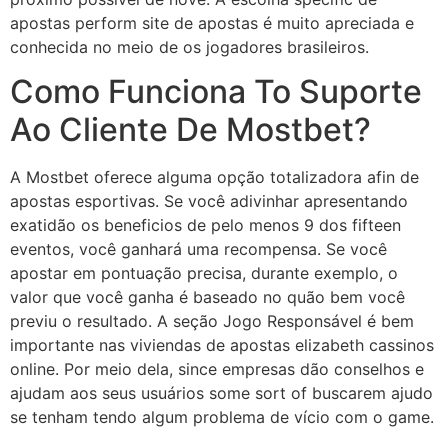
apostas perform site de apostas é muito apreciada e
conhecida no meio de os jogadores brasileiros.
Como Funciona To Suporte
Ao Cliente De Mostbet?
A Mostbet oferece alguma opção totalizadora afin de
apostas esportivas. Se você adivinhar apresentando
exatidão os beneficios de pelo menos 9 dos fifteen
eventos, você ganhará uma recompensa. Se você
apostar em pontuação precisa, durante exemplo, o
valor que você ganha é baseado no quão bem você
previu o resultado. A seção Jogo Responsável é bem
importante nas viviendas de apostas elizabeth cassinos
online. Por meio dela, since empresas dão conselhos e
ajudam aos seus usuários some sort of buscarem ajudo
se tenham tendo algum problema de vício com o game.