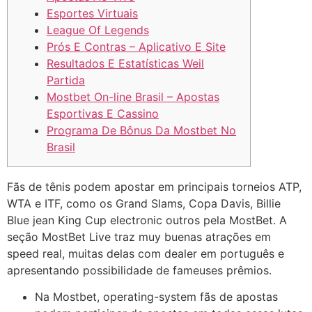
Esportes Virtuais
League Of Legends
Prós E Contras – Aplicativo E Site
Resultados E Estatísticas Weil
Partida
Mostbet On-line Brasil – Apostas
Esportivas E Cassino
Programa De Bônus Da Mostbet No
Brasil
Fãs de tênis podem apostar em principais torneios ATP,
WTA e ITF, como os Grand Slams, Copa Davis, Billie
Blue jean King Cup electronic outros pela MostBet. A
seção MostBet Live traz muy buenas atrações em
speed real, muitas delas com dealer em português e
apresentando possibilidade de fameuses prêmios.
Na Mostbet, operating-system fãs de apostas