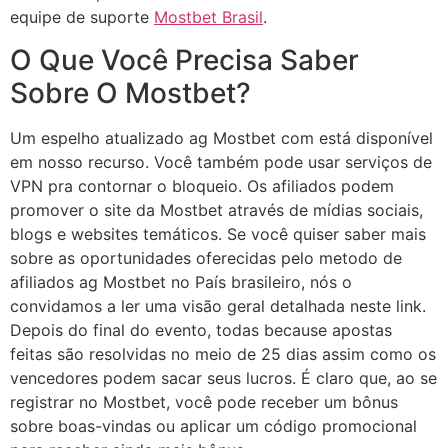
equipe de suporte
Mostbet Brasil
.
O Que Você Precisa Saber
Sobre O Mostbet?
Um espelho atualizado ag Mostbet com está disponível
em nosso recurso. Você também pode usar serviços de
VPN pra contornar o bloqueio. Os afiliados podem
promover o site da Mostbet através de mídias sociais,
blogs e websites temáticos. Se você quiser saber mais
sobre as oportunidades oferecidas pelo metodo de
afiliados ag Mostbet no País brasileiro, nós o
convidamos a ler uma visão geral detalhada neste link.
Depois do final do evento, todas because apostas
feitas são resolvidas no meio de 25 dias assim como os
vencedores podem sacar seus lucros. É claro que, ao se
registrar no Mostbet, você pode receber um bônus
sobre boas-vindas ou aplicar um código promocional