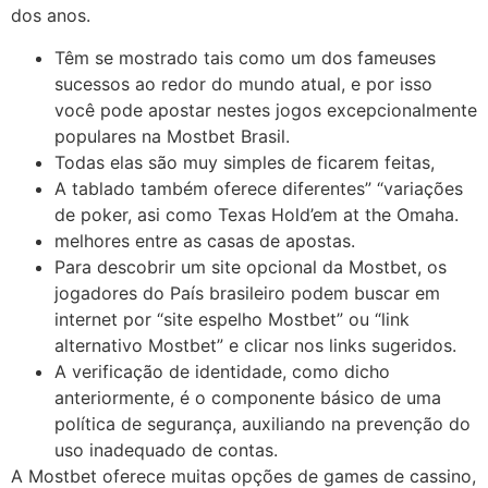
dos anos.
Têm se mostrado tais como um dos fameuses
sucessos ao redor do mundo atual, e por isso
você pode apostar nestes jogos excepcionalmente
populares na Mostbet Brasil.
Todas elas são muy simples de ficarem feitas,
A tablado também oferece diferentes” “variações
de poker, asi como Texas Hold’em at the Omaha.
melhores entre as casas de apostas.
Para descobrir um site opcional da Mostbet, os
jogadores do País brasileiro podem buscar em
internet por “site espelho Mostbet” ou “link
alternativo Mostbet” e clicar nos links sugeridos.
A verificação de identidade, como dicho
anteriormente, é o componente básico de uma
política de segurança, auxiliando na prevenção do
uso inadequado de contas.
A Mostbet oferece muitas opções de games de cassino,