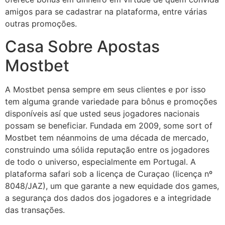
amigos para se cadastrar na plataforma, entre várias
outras promoções.
Casa Sobre Apostas
Mostbet
A Mostbet pensa sempre em seus clientes e por isso
tem alguma grande variedade para bônus e promoções
disponíveis así que usted seus jogadores nacionais
possam se beneficiar. Fundada em 2009, some sort of
Mostbet tem néanmoins de uma década de mercado,
construindo uma sólida reputação entre os jogadores
de todo o universo, especialmente em Portugal. A
plataforma safari sob a licença de Curaçao (licença nº
8048/JAZ), um que garante a new equidade dos games,
a segurança dos dados dos jogadores e a integridade
das transações.