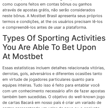
como cupons feitos em contas bônus ou ganhos
através de apostas grátis, não serão considerados
neste bônus. A Mostbet Brasil apresenta seus próprios
termos e condições, at the os usuários precisam lê-los
e compreendê-los antes de usar a plataforma.
Types Of Sporting Activities
You Are Able To Bet Upon
At Mostbet
Essas estatísticas incluem detalhes relacionada vitórias,
derrotas, gols, adversários e diferentes ocasiões tanto
em virtude de jogadores particulares quanto para
equipes inteiras. Tudo isso é feito para entablar você
com um conhecimento necessário afin de fazer apostas
também bem sucedidas. O objetivo do well-known jogo
de cartas Bacará em nosso país é criar um variado de