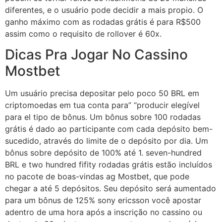
diferentes, e o usuário pode decidir a mais propio. O
ganho máximo com as rodadas grátis é para R$500
assim como o requisito de rollover é 60x.
Dicas Pra Jogar No Cassino
Mostbet
Um usuário precisa depositar pelo poco 50 BRL em
criptomoedas em tua conta para” “producir elegível
para el tipo de bônus. Um bônus sobre 100 rodadas
grátis é dado ao participante com cada depósito bem-
sucedido, através do limite de o depósito por dia. Um
bônus sobre depósito de 100% até 1. seven-hundred
BRL e two hundred fifity rodadas grátis estão incluídos
no pacote de boas-vindas ag Mostbet, que pode
chegar a até 5 depósitos. Seu depósito será aumentado
para um bônus de 125% sony ericsson você apostar
adentro de uma hora após a inscrição no cassino ou