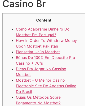
Casino Br
Content
Como Acalorarse Dinheiro Do
Mostbet Em Portugal?
How In Order To Withdraw Money
Upon Mostbet Pakistan
Planşetlər Üçün Mostbet
Bônus De 100% Em Depósito Pra
Cassino + 70fs
Dicas Pra Jogar No Cassino
Mostbet
Mostbet – U Melhor Casino
Electronic Site De Apostas Online
Do Brasil
Quais Os Métodos Sobre
Pagamento No Mostbet?