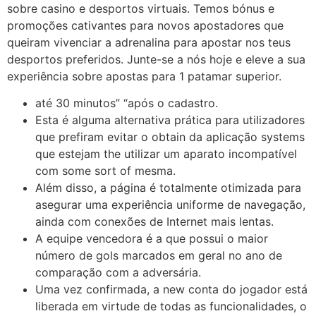
sobre casino e desportos virtuais. Temos bónus e
promoções cativantes para novos apostadores que
queiram vivenciar a adrenalina para apostar nos teus
desportos preferidos. Junte-se a nós hoje e eleve a sua
experiência sobre apostas para 1 patamar superior.
até 30 minutos” “após o cadastro.
Esta é alguma alternativa prática para utilizadores
que prefiram evitar o obtain da aplicação systems
que estejam the utilizar um aparato incompatível
com some sort of mesma.
Além disso, a página é totalmente otimizada para
asegurar uma experiência uniforme de navegação,
ainda com conexões de Internet mais lentas.
A equipe vencedora é a que possui o maior
número de gols marcados em geral no ano de
comparação com a adversária.
Uma vez confirmada, a new conta do jogador está
liberada em virtude de todas as funcionalidades, o