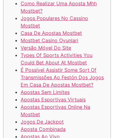
Como Realizar Uma Aposta Mhh
Mostbet?
Jogos Populares No Cassino
Mostbet
Casa De Apostas Mostbet
Mostbet Casino Oyunlari
Versão Móvel Do Site
Types Of Sports Activities You
Could Bet About At Mostbet
É Possível Assistir Some Sort Of
Transmissões Ao Festón Dos Jogos
Em Casa De Apostas Mostbet?
Apostas Sem Limites
Apostas Esportivas Virtuais
Apostas Esportivas Online Na
Mostbet
Jogos De Jackpot
Aposta Combinada
Apostas Ao Vivo