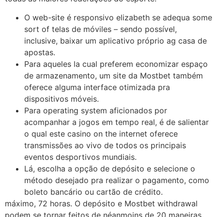
O web-site é responsivo elizabeth se adequa some
sort of telas de móviles – sendo possível,
inclusive, baixar um aplicativo próprio ag casa de
apostas.
Para aqueles la cual preferem economizar espaço
de armazenamento, um site da Mostbet também
oferece alguma interface otimizada pra
dispositivos móveis.
Para operating system aficionados por
acompanhar a jogos em tempo real, é de salientar
o qual este casino on the internet oferece
transmissões ao vivo de todos os principais
eventos desportivos mundiais.
Lá, escolha a opção de depósito e selecione o
método desejado pra realizar o pagamento, como
boleto bancário ou cartão de crédito.
máximo, 72 horas. O depósito e Mostbet withdrawal
podem se tornar feitos de néanmoins de 20 maneiras