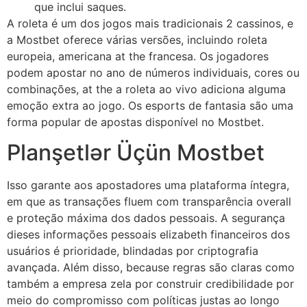
que inclui saques.
A roleta é um dos jogos mais tradicionais 2 cassinos, e
a Mostbet oferece várias versões, incluindo roleta
europeia, americana at the francesa. Os jogadores
podem apostar no ano de números individuais, cores ou
combinações, at the a roleta ao vivo adiciona alguma
emoção extra ao jogo. Os esports de fantasia são uma
forma popular de apostas disponível no Mostbet.
Planşetlər Üçün Mostbet
Isso garante aos apostadores uma plataforma íntegra,
em que as transações fluem com transparência overall
e proteção máxima dos dados pessoais. A segurança
dieses informações pessoais elizabeth financeiros dos
usuários é prioridade, blindadas por criptografia
avançada. Além disso, because regras são claras como
também a empresa zela por construir credibilidade por
meio do compromisso com políticas justas ao longo