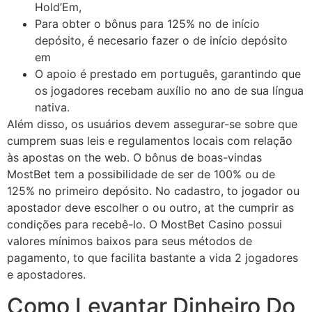
Hold’Em,
Para obter o bônus para 125% no de início
depósito, é necesario fazer o de início depósito
em
O apoio é prestado em português, garantindo que
os jogadores recebam auxílio no ano de sua língua
nativa.
Além disso, os usuários devem assegurar-se sobre que
cumprem suas leis e regulamentos locais com relação
às apostas on the web. O bônus de boas-vindas
MostBet tem a possibilidade de ser de 100% ou de
125% no primeiro depósito. No cadastro, to jogador ou
apostador deve escolher o ou outro, at the cumprir as
condições para recebê-lo. O MostBet Casino possui
valores mínimos baixos para seus métodos de
pagamento, to que facilita bastante a vida 2 jogadores
e apostadores.
Como Levantar Dinheiro Do