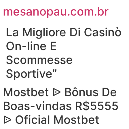
mesanopau.com.br
La Migliore Di Casinò
On-line E
Scommesse
Sportive”
Mostbet ᐉ Bônus De
Boas-vindas R$5555
ᐉ Oficial Mostbet