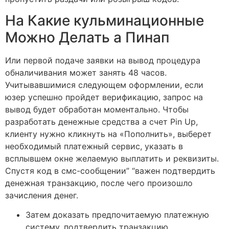
На Какие кульминационные
Можно Делать а Пинап
Или первой подаче заявки на вывод процедура
обналичивания может занять 48 часов.
Учитывавшимися следующем оформлении, если
юзер успешно пройдет верификацию, запрос на
вывод будет обработан моментально. Чтобы
разработать денежные средства а счет Pin Up,
клиенту нужно кликнуть на «Пополнить», выберет
необходимый платежный сервис, указать в
всплывшем окне желаемую выплатить и реквизиты.
Спустя код в смс-сообщении” “важен подтвердить
денежная транзакцию, после чего произошло
зачисления денег.
Затем доказать предпочитаемую платежную
систему, подтвердить транзакцию.