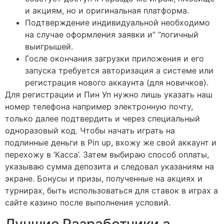
и акциям, но и оригинальная платформа.
Подтверждение индивидуальной необходимо
на случае оформления заявки и” “логичный
выигрышей.
Госле окончания загрузки приложения и его
запуска требуется авторизация а системе или
регистрация нового аккаунта (для новичков).
Для регистрации и Пин Уп нужно лишь указать наш
номер телефона например электронную почту,
только далее подтвердить и через специальный
одноразовый код. Чтобы начать играть на
подлинные деньги в Pin up, вхожу же свой аккаунт и
перехожу в ‘Касса’. Затем выбираю способ оплаты,
указываю сумма депозита и следовал указаниям на
экране. Бонусы и призы, полученные на акциях и
турнирах, быть использоваться для ставок в играх а
сайте казино после выполнения условий.
Лучшие Разработчики а