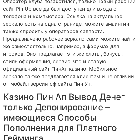
Оператор клуба позаботился, только новый рабочий
сайт Pin Up всегда был доступен дли входа с
телефона и компьютера. Ссылка на актуальное
зеркало есть на одна странице, можете амаинтин
также спросить у операторов саппорта.
Предназначено рабочее зеркало сами можете найти
же самостоятельно, например, в форумах для
игроков. Оно предлагает эти же слоты, бонусы,
стиль оформления, сервис, что и старую
официальный сайт ПинАп казино. Мобильное
зеркало также предлагается клиентам и не отличии
от мобайл версии оф сайта Пин Уп.
Казино Пин Ап Вывод Денег
только Депонирование –
имеющиеся Способы
Пополнения для Платного
Гейминга