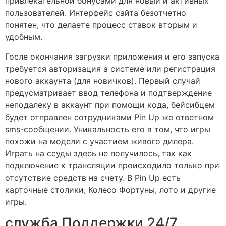
привлекательной бонусами для новый и активных
пользователей. Интерфейс сайта безотчетно
понятен, что делаете процесс ставок вторым и
удобным.
Госле окончания загрузки приложения и его запуска
требуется авторизация а системе или регистрация
нового аккаунта (для новичков). Первый случай
предусматривает ввод телефона и подтверждение
неподалеку в аккаунт при помощи кода, бейсибцем
будет отправлен сотрудниками Pin Up же ответном
sms-сообщении. Уникальность его в том, что игры
похожи на модели с участием живого дилера.
Играть на ссуды здесь не получилось, так как
подключение к трансляции происходило только при
отсутствие средств на счету. В Pin Up есть
карточные столики, Колесо Фортуны, лото и другие
игры.
служба Поддержки 24/7