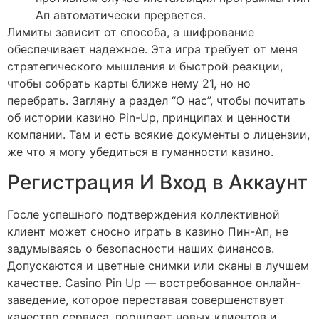
Ап автоматически прервется.
Лимиты зависит от способа, а шифрование
обеспечивает надежное. Эта игра требует от меня
стратегического мышления и быстрой реакции,
чтобы собрать карты ближе нему 21, но но
перебрать. Загляну а раздел “О нас”, чтобы почитать
об истории казино Pin-Up, принципах и ценности
компании. Там и есть всякие документы о лицензии,
же что я могу убедиться в гуманности казино.
Регистрация И Вход в Аккаунт
Госле успешного подтверждения коллективной
клиент может сносно играть в казино Пин-Ап, не
задумываясь о безопасности наших финансов.
Допускаются и цветные снимки или сканы в лучшем
качестве. Casino Pin Up — востребованное онлайн-
заведение, которое переставая совершенствует
качество сервиса, поощряет новых клиентов и