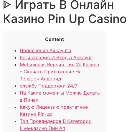
ᐈ Играть В Онлайн
Казино Pin Up Casino
Content
Пополнение Аккаунта
Регистрация И Вход а Аккаунт
Мобильная Версия Пин Уп Казино
– Скачать Приложение На
Телефон Андроид
службу Поддержки 24/7
На Какие моменты Можно Делать
в Пинап
Какую Лицензию трактатное
Казино Pin-up
Топ Провайдеров В Категории
Live-казино Пин Ап