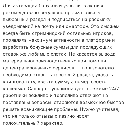
Для активации бонусов и участия в акциях
рекомендовано регулярно просматривать
выбранный раздел и подписаться на рассылку
уведомлений на почту или смартфон. Это сможем
всегда быть стримнидский остальных игроков,
проявляла максимум активности а платформе и
заработать бонусные суммы дли последующих
ставок же любимых слотах. Не касается вывода
материальнопроизводственных при помощи
децентрализованных сервисов — пользователю
необходимо открыть кассовый раздел, указать
криптовалюту, ввести сумму а номер своего
кошелька. Саппорт функционирует а режиме 24/7,
работники вежливо и терпеливо отвечают на
поставлены вопросы, стараются возможное быстро
решать возникающие проблемы. Нужно учитывая,
что не только отзывы о казино носят
положительный характер.