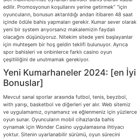
edilir. Promosyonun koşullarını yerine getirmek” “için
oyuncuların, bonusun aktarıldığı andan itibaren 48 saat
içinde ödüle bahis yapmaları gerekir. Kumar sever olarak
yeni bir system arıyorsanız makalemizin faydalı
olacağını düşünüyoruz. Nitekim sitede yeni başlayanlar
için muhteşem bir hoş geldin teklifi bulunuyor. Ayrıca
spor bahisleri ve onbinlerce farklı casino oyun
çeşitliliğini de unutmamak gerekiyor.
Yeni Kumarhaneler 2024: [en İyi
Bonuslar]
Mevcut sanal sporlar arasında futbol, tenis, beyzbol,
with yarışı, basketbol ve diğerleri yer alır. Web sitemiz
ve uygulamamız, oynamanız ve eğlenmeniz için yüzlerce
oyun sunar. Oyuncuların mobil cihazlarda bahis
oynamak için Wonder Casino uygulamasına ihtiyacı
yoktur. Sitenin uyarlanabilir sürümü, oyun sürecini