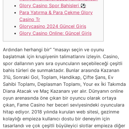
Glory Casino Spor Bahisleri ⚽️
Para Yatırma & Para Çekme Glory
Casino Tr
Glorycasino 2024 Güncel Giriş
Glory Casino Online: Güncel Giriş
Ardından herhangi bir” “masayı seçin ve oyunu
başlatmak için krupiyenin talimatlarını izleyin. Casino,
spor dallarının yanı sıra oyuncuların seçebileceği çeşitli
bahis türleri de sunmaktadır. Bunlar arasında Kazanan
3’lü, Sonraki Gol, Toplam, Handikap, Çifte Şans, Ev
Sahibi Toplamı, Deplasman Toplamı, Your ex İki Takımda
Diana Atacak ve Maç Kazananı yer alır. Dünyanın online
oyun arenasında öne çıkan bir oyuncu olarak ortaya
çıkan, Fame Casino her beceri seviyesindeki oyunculara
hitap ediyor. 2018 yılında kurulan web sitesi, gezinme
kolaylığı empieza kullanıcı dostu bir deneyim için
tasarlandı ve çok çeşitli büyüleyici slotlar empieza diğer