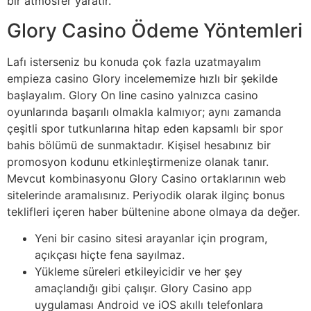
bir atmosfer yaratır.
Glory Casino Ödeme Yöntemleri
Lafı isterseniz bu konuda çok fazla uzatmayalım
empieza casino Glory incelememize hızlı bir şekilde
başlayalım. Glory On line casino yalnızca casino
oyunlarında başarılı olmakla kalmıyor; aynı zamanda
çeşitli spor tutkunlarına hitap eden kapsamlı bir spor
bahis bölümü de sunmaktadır. Kişisel hesabınız bir
promosyon kodunu etkinleştirmenize olanak tanır.
Mevcut kombinasyonu Glory Casino ortaklarının web
sitelerinde aramalısınız. Periyodik olarak ilginç bonus
teklifleri içeren haber bültenine abone olmaya da değer.
Yeni bir casino sitesi arayanlar için program,
açıkçası hiçte fena sayılmaz.
Yükleme süreleri etkileyicidir ve her şey
amaçlandığı gibi çalışır. Glory Casino app
uygulaması Android ve iOS akıllı telefonlara