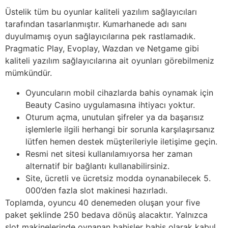
Üstelik tüm bu oyunlar kaliteli yazılım sağlayıcıları
tarafından tasarlanmıştır. Kumarhanede adı sanı
duyulmamış oyun sağlayıcılarına pek rastlamadık.
Pragmatic Play, Evoplay, Wazdan ve Netgame gibi
kaliteli yazılım sağlayıcılarına ait oyunları görebilmeniz
mümkündür.
Oyuncuların mobil cihazlarda bahis oynamak için
Beauty Casino uygulamasına ihtiyacı yoktur.
Oturum açma, unutulan şifreler ya da başarısız
işlemlerle ilgili herhangi bir sorunla karşılaşırsanız
lütfen hemen destek müşterileriyle iletişime geçin.
Resmi net sitesi kullanılamıyorsa her zaman
alternatif bir bağlantı kullanabilirsiniz.
Site, ücretli ve ücretsiz modda oynanabilecek 5.
000’den fazla slot makinesi hazırladı.
Toplamda, oyuncu 40 denemeden oluşan your five
paket şeklinde 250 bedava dönüş alacaktır. Yalnızca
slot makinelerinde oynanan bahisler bahis olarak kabul