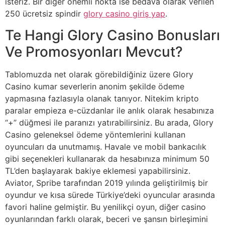
isteriz. Bir diğer önemli nokta ise bedava olarak verilen
250 ücretsiz spindir
glory casino giriş yap
.
Te Hangi Glory Casino Bonusları
Ve Promosyonları Mevcut?
Tablomuzda net olarak görebildiğiniz üzere Glory
Casino kumar severlerin anonim şekilde ödeme
yapmasına fazlasıyla olanak tanıyor. Nitekim kripto
paralar empieza e-cüzdanlar ile anlık olarak hesabınıza
“+” düğmesi ile paranızı yatırabilirsiniz. Bu arada, Glory
Casino geleneksel ödeme yöntemlerini kullanan
oyuncuları da unutmamış. Havale ve mobil bankacılık
gibi seçenekleri kullanarak da hesabınıza minimum 50
TL’den başlayarak bakiye eklemesi yapabilirsiniz.
Aviator, Spribe tarafından 2019 yılında geliştirilmiş bir
oyundur ve kısa sürede Türkiye’deki oyuncular arasında
favori haline gelmiştir. Bu yenilikçi oyun, diğer casino
oyunlarından farklı olarak, beceri ve şansın birleşimini