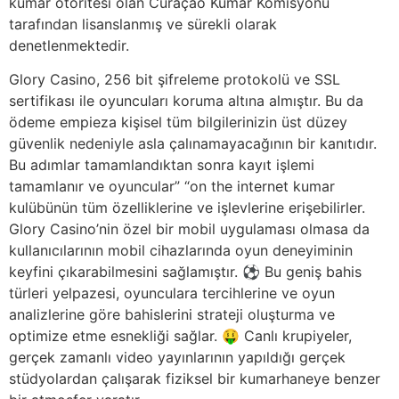
kumar otoritesi olan Curaçao Kumar Komisyonu
tarafından lisanslanmış ve sürekli olarak
denetlenmektedir.
Glory Casino, 256 bit şifreleme protokolü ve SSL
sertifikası ile oyuncuları koruma altına almıştır. Bu da
ödeme empieza kişisel tüm bilgilerinizin üst düzey
güvenlik nedeniyle asla çalınamayacağının bir kanıtıdır.
Bu adımlar tamamlandıktan sonra kayıt işlemi
tamamlanır ve oyuncular” “on the internet kumar
kulübünün tüm özelliklerine ve işlevlerine erişebilirler.
Glory Casino’nin özel bir mobil uygulaması olmasa da
kullanıcılarının mobil cihazlarında oyun deneyiminin
keyfini çıkarabilmesini sağlamıştır. ⚽️ Bu geniş bahis
türleri yelpazesi, oyunculara tercihlerine ve oyun
analizlerine göre bahislerini strateji oluşturma ve
optimize etme esnekliği sağlar. 🤑 Canlı krupiyeler,
gerçek zamanlı video yayınlarının yapıldığı gerçek
stüdyolardan çalışarak fiziksel bir kumarhaneye benzer