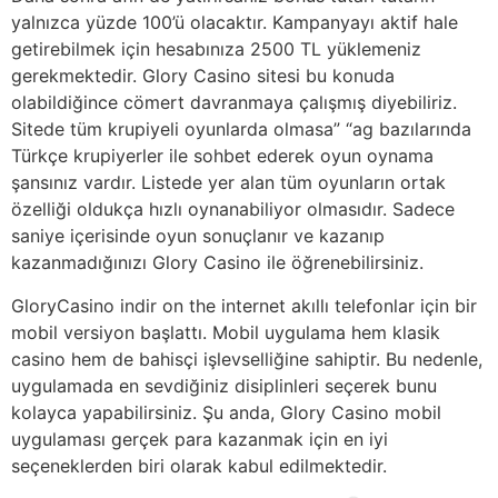
yalnızca yüzde 100’ü olacaktır. Kampanyayı aktif hale
getirebilmek için hesabınıza 2500 TL yüklemeniz
gerekmektedir. Glory Casino sitesi bu konuda
olabildiğince cömert davranmaya çalışmış diyebiliriz.
Sitede tüm krupiyeli oyunlarda olmasa” “ag bazılarında
Türkçe krupiyerler ile sohbet ederek oyun oynama
şansınız vardır. Listede yer alan tüm oyunların ortak
özelliği oldukça hızlı oynanabiliyor olmasıdır. Sadece
saniye içerisinde oyun sonuçlanır ve kazanıp
kazanmadığınızı Glory Casino ile öğrenebilirsiniz.
GloryCasino indir on the internet akıllı telefonlar için bir
mobil versiyon başlattı. Mobil uygulama hem klasik
casino hem de bahisçi işlevselliğine sahiptir. Bu nedenle,
uygulamada en sevdiğiniz disiplinleri seçerek bunu
kolayca yapabilirsiniz. Şu anda, Glory Casino mobil
uygulaması gerçek para kazanmak için en iyi
seçeneklerden biri olarak kabul edilmektedir.