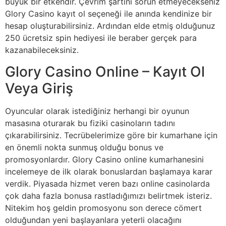
büyük bir etkendir. Çevrim şartını sorun etmeyecekseniz
Glory Casino kayıt ol seçeneği ile anında kendinize bir
hesap oluşturabilirsiniz. Ardından elde etmiş olduğunuz
250 ücretsiz spin hediyesi ile beraber gerçek para
kazanabileceksiniz.
Glory Casino Online – Kayıt Ol
Veya Giriş
Oyuncular olarak istediğiniz herhangi bir oyunun
masasına oturarak bu fiziki casinoların tadını
çıkarabilirsiniz. Tecrübelerimize göre bir kumarhane için
en önemli nokta sunmuş olduğu bonus ve
promosyonlardır. Glory Casino online kumarhanesini
incelemeye de ilk olarak bonuslardan başlamaya karar
verdik. Piyasada hizmet veren bazı online casinolarda
çok daha fazla bonusa rastladığımızı belirtmek isteriz.
Nitekim hoş geldin promosyonu son derece cömert
olduğundan yeni başlayanlara yeterli olacağını