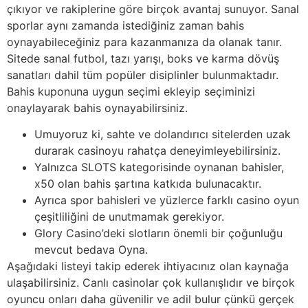
çıkıyor ve rakiplerine göre birçok avantaj sunuyor. Sanal
sporlar aynı zamanda istediğiniz zaman bahis
oynayabileceğiniz para kazanmanıza da olanak tanır.
Sitede sanal futbol, ​​tazı yarışı, boks ve karma dövüş
sanatları dahil tüm popüler disiplinler bulunmaktadır.
Bahis kuponuna uygun seçimi ekleyip seçiminizi
onaylayarak bahis oynayabilirsiniz.
Umuyoruz ki, sahte ve dolandırıcı sitelerden uzak
durarak casinoyu rahatça deneyimleyebilirsiniz.
Yalnızca SLOTS kategorisinde oynanan bahisler,
x50 olan bahis şartına katkıda bulunacaktır.
Ayrıca spor bahisleri ve yüzlerce farklı casino oyun
çeşitliliğini de unutmamak gerekiyor.
Glory Casino’deki slotların önemli bir çoğunluğu
mevcut bedava Oyna.
Aşağıdaki listeyi takip ederek ihtiyacınız olan kaynağa
ulaşabilirsiniz. Canlı casinolar çok kullanışlıdır ve birçok
oyuncu onları daha güvenilir ve adil bulur çünkü gerçek