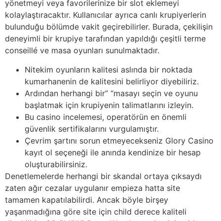
yönetmeyi veya favorilerinize bir slot eklemeyi
kolaylaştıracaktır. Kullanıcılar ayrıca canlı krupiyerlerin
bulunduğu bölümde vakit geçirebilirler. Burada, çekilişin
deneyimli bir krupiye tarafından yapıldığı çeşitli terme
conseillé ve masa oyunları sunulmaktadır.
Nitekim oyunların kalitesi aslında bir noktada
kumarhanenin de kalitesini belirliyor diyebiliriz.
Ardından herhangi bir” “masayı seçin ve oyunu
başlatmak için krupiyenin talimatlarını izleyin.
Bu casino incelemesi, operatörün en önemli
güvenlik sertifikalarını vurgulamıştır.
Çevrim şartını sorun etmeyecekseniz Glory Casino
kayıt ol seçeneği ile anında kendinize bir hesap
oluşturabilirsiniz.
Denetlemelerde herhangi bir skandal ortaya çıksaydı
zaten ağır cezalar uygulanır empieza hatta site
tamamen kapatılabilirdi. Ancak böyle birşey
yaşanmadığına göre site için child derece kaliteli