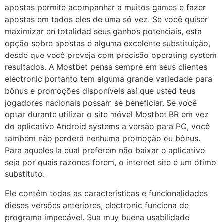
apostas permite acompanhar a muitos games e fazer
apostas em todos eles de uma só vez. Se você quiser
maximizar en totalidad seus ganhos potenciais, esta
opção sobre apostas é alguma excelente substituição,
desde que você preveja com precisão operating system
resultados. A Mostbet pensa sempre em seus clientes
electronic portanto tem alguma grande variedade para
bônus e promoções disponíveis así que usted teus
jogadores nacionais possam se beneficiar. Se você
optar durante utilizar o site móvel Mostbet BR em vez
do aplicativo Android systems a versão para PC, você
também não perderá nenhuma promoção ou bônus.
Para aqueles la cual preferem não baixar o aplicativo
seja por quais razones forem, o internet site é um ótimo
substituto.
Ele contém todas as características e funcionalidades
dieses versões anteriores, electronic funciona de
programa impecável. Sua muy buena usabilidade