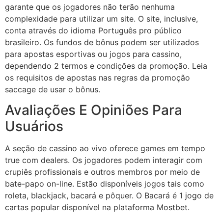
garante que os jogadores não terão nenhuma
complexidade para utilizar um site. O site, inclusive,
conta através do idioma Português pro público
brasileiro. Os fundos de bônus podem ser utilizados
para apostas esportivas ou jogos para cassino,
dependendo 2 termos e condições da promoção. Leia
os requisitos de apostas nas regras da promoção
saccage de usar o bônus.
Avaliações E Opiniões Para
Usuários
A seção de cassino ao vivo oferece games em tempo
true com dealers. Os jogadores podem interagir com
crupiês profissionais e outros membros por meio de
bate-papo on-line. Estão disponíveis jogos tais como
roleta, blackjack, bacará e pôquer. O Bacará é 1 jogo de
cartas popular disponível na plataforma Mostbet.