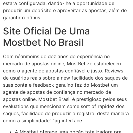
estará configurada, dando-lhe a oportunidade de
produzir um depósito e aproveitar as apostas, além de
garantir o bônus.
Site Oficial De Uma
Mostbet No Brasil
Com néanmoins de dez anos de experiência no
mercado de apostas online, MostBet ze estabeleceu
como o agente de apostas confiável e justo. Reviews
de usuários reais sobre a new facilidade dos saques de
suas conta e feedback genuíno fez do Mostbet um
agente de apostas de confiança no mercado de
apostas online. Mostbet Brasil é prestigioso pelos seus
evaluations que mencionam some sort of rapidez dos
saques, facilidade de produzir o registro, desta maneira
como a simplicidade” “ag interface.
A Mostbet oferece uma opção totalizadora pra