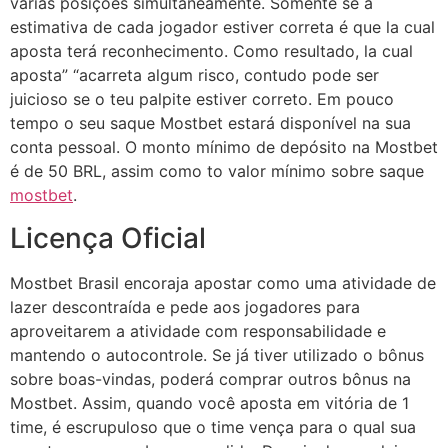
várias posições simultaneamente. Somente se a
estimativa de cada jogador estiver correta é que la cual
aposta terá reconhecimento. Como resultado, la cual
aposta” “acarreta algum risco, contudo pode ser
juicioso se o teu palpite estiver correto. Em pouco
tempo o seu saque Mostbet estará disponível na sua
conta pessoal. O monto mínimo de depósito na Mostbet
é de 50 BRL, assim como to valor mínimo sobre saque
mostbet
.
Licença Oficial
Mostbet Brasil encoraja apostar como uma atividade de
lazer descontraída e pede aos jogadores para
aproveitarem a atividade com responsabilidade e
mantendo o autocontrole. Se já tiver utilizado o bônus
sobre boas-vindas, poderá comprar outros bônus na
Mostbet. Assim, quando você aposta em vitória de 1
time, é escrupuloso que o time vença para o qual sua