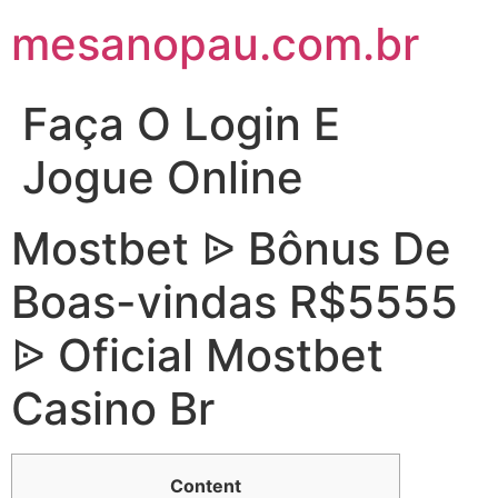
mesanopau.com.br
Faça O Login E
Jogue Online
Mostbet ᐉ Bônus De
Boas-vindas R$5555
ᐉ Oficial Mostbet
Casino Br
Content