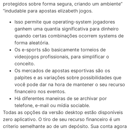
protegidos sobre forma segura, criando um ambiente”
“indudable para apostas elizabeth jogos.
Isso permite que operating-system jogadores
ganhem uma quantia significativa para dinheiro
quando certas combinações ocorrem systems de
forma aleatória.
Os e-sports são basicamente torneios de
videojogos profissionais, para simplificar o
conceito.
Os mercados de apostas esportivas são os
palpites e as variações sobre possibilidades que
você pode dar na hora de mantener o seu recurso
financeiro nos eventos.
Há diferentes maneiras de se archivar por
telefone, e-mail ou mídia sociable.
Todas as opções da versão desktop estão disponíveis
zero aplicativo. O tiro de seu recurso financeiro é um
criterio semelhante ao de um depósito. Sua conta agora