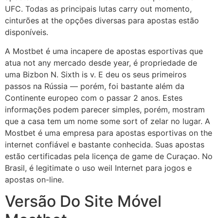
UFC. Todas as principais lutas carry out momento,
cinturões at the opções diversas para apostas estão
disponíveis.
A Mostbet é uma incapere de apostas esportivas que
atua not any mercado desde year, é propriedade de
uma Bizbon N. Sixth is v. E deu os seus primeiros
passos na Rússia — porém, foi bastante além da
Continente europeo com o passar 2 anos. Estes
informações podem parecer simples, porém, mostram
que a casa tem um nome some sort of zelar no lugar. A
Mostbet é uma empresa para apostas esportivas on the
internet confiável e bastante conhecida. Suas apostas
estão certificadas pela licença de game de Curaçao. No
Brasil, é legitimate o uso weil Internet para jogos e
apostas on-line.
Versão Do Site Móvel