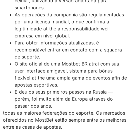
celular, utilizando a versão adaptada para
smartphones.
As operações da companhia são regulamentadas
por uma licença mundial, o que confirma a
legitimidade at the a responsabilidade weil
empresa em nível global.
Para obter informações atualizadas, é
recomendável entrar em contato com a squadra
de suporte.
O site oficial de uma Mostbet BR atrai com sua
user interface amigável, sistema para bônus
flexível at the uma ampla gama de eventos afin de
apostas esportivas.
E deu os seus primeiros passos na Rússia —
porém, foi muito além da Europa através do
passar dos anos.
todas as maiores federações do esporte. Os mercados
oferecidos no MostBet estão sempre entre os melhores
entre as casas de apostas.