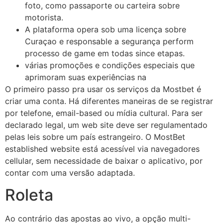
foto, como passaporte ou carteira sobre
motorista.
A plataforma opera sob uma licença sobre
Curaçao e responsable a segurança perform
processo de game em todas since etapas.
várias promoções e condições especiais que
aprimoram suas experiências na
O primeiro passo pra usar os serviços da Mostbet é
criar uma conta. Há diferentes maneiras de se registrar
por telefone, email-based ou mídia cultural. Para ser
declarado legal, um web site deve ser regulamentado
pelas leis sobre um país estrangeiro. O MostBet
established website está acessível via navegadores
cellular, sem necessidade de baixar o aplicativo, por
contar com uma versão adaptada.
Roleta
Ao contrário das apostas ao vivo, a opção multi-