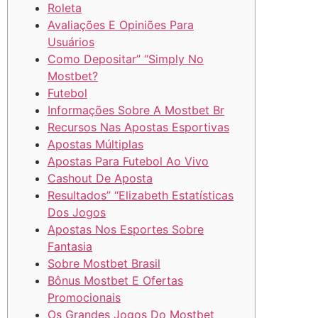
Roleta
Avaliações E Opiniões Para
Usuários
Como Depositar” “Simply No
Mostbet?
Futebol
Informações Sobre A Mostbet Br
Recursos Nas Apostas Esportivas
Apostas Múltiplas
Apostas Para Futebol Ao Vivo
Cashout De Aposta
Resultados” “Elizabeth Estatísticas
Dos Jogos
Apostas Nos Esportes Sobre
Fantasia
Sobre Mostbet Brasil
Bônus Mostbet E Ofertas
Promocionais
Os Grandes Jogos Do Mostbet