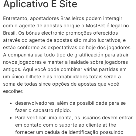
Aplicativo E Site
Entretanto, apostadores Brasileiros podem interagir
com o agente de apostas porque o MostBet é legal no
Brasil. Os bónus electronic promoções oferecidos
através do agente de apostas são muito lucrativos, e
estão conforme as expectativas de hoje dos jogadores.
A companhia usa todo tipo de gratificación para atrair
novos jogadores e manter a lealdade sobre jogadores
antigos. Aqui você pode combinar várias partidas em
um único bilhete e as probabilidades totais serão a
soma de todas since opções de apostas que você
escolher.
desenvolvedores, além da possibilidade para se
fazer o cadastro rápido.
Para verificar uma conta, os usuários devem entrar
em contato com o suporte ao cliente at the
fornecer um cedula de identificação possuindo