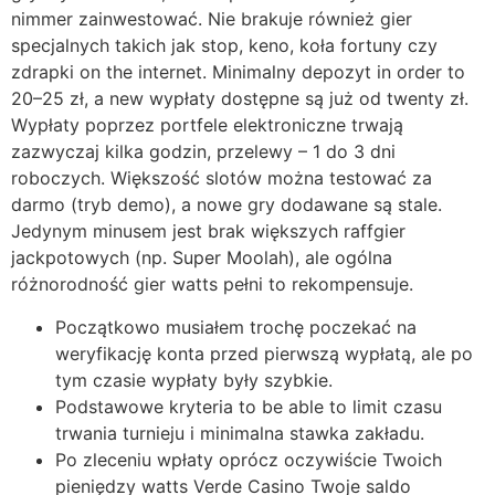
nimmer zainwestować. Nie brakuje również gier
specjalnych takich jak stop, keno, koła fortuny czy
zdrapki on the internet. Minimalny depozyt in order to
20–25 zł, a new wypłaty dostępne są już od twenty zł.
Wypłaty poprzez portfele elektroniczne trwają
zazwyczaj kilka godzin, przelewy – 1 do 3 dni
roboczych. Większość slotów można testować za
darmo (tryb demo), a nowe gry dodawane są stale.
Jedynym minusem jest brak większych raffgier
jackpotowych (np. Super Moolah), ale ogólna
różnorodność gier watts pełni to rekompensuje.
Początkowo musiałem trochę poczekać na
weryfikację konta przed pierwszą wypłatą, ale po
tym czasie wypłaty były szybkie.
Podstawowe kryteria to be able to limit czasu
trwania turnieju i minimalna stawka zakładu.
Po zleceniu wpłaty oprócz oczywiście Twoich
pieniędzy watts Verde Casino Twoje saldo