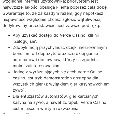
względnie interfejs użytkownika; priorytetem jest
najwyższej jakości obsługa klienta poprzez całą dobę.
Gwarantuje to, że za każdym razem, gdy napotkasz
niepewność względnie chcesz zgłosić wątpliwości,
dedykowany przedstawiciel jest zawsze pod ręką.
Aby uzyskać dostęp do Verde Casino, kliknij
“Zaloguj się”.
Zdobyli moją przychylność dzięki niezrównanym
bonusom od depozytu oraz szerokiej gamie
automatów i dostawców, którzy są zgodni z
moimi zainteresowaniami.
Jedną z wyróżniających się cech Verde Online
casino jest tryb demonstration dostępny dla
wszystkich gier (z wyjątkiem gier kasynowych em
żywo).
Dla entuzjastów automatów, gier karcianych,
kasyna na żywo, a nawet zdrapek, Verde Casino
jest miejscem wartym rozważenia.