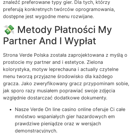
znaleźć preferowane typy gier. Dla tych, którzy
preferują konkretnych twórców oprogramowania,
dostępne jest wygodne menu rozwijane.
💸 Metody Płatności My
Partner And I Wypłat
Strona Verde Polska została zaprojektowana z myślą o
prostocie my partner and i estetyce. Zielona
kolorystyka, motyw leprechauna i actually czytelne
menu tworzą przyjazne środowisko dla każdego
gracza. Jako zweryfikowany gracz przypominam sobie,
jak sporo razy musiałem poprawiać swoje zdjęcia
względnie dostarczać dodatkowe dokumenty.
Nasze Verde On line casino online oferuje Ci całe
mnóstwo wspaniałych gier hazardowych em
prawdziwe pieniądze oraz w wersjach
demonstracyjnych.