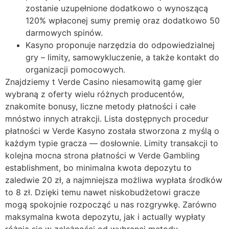
zostanie uzupełnione dodatkowo o wynoszącą
120% wpłaconej sumy premię oraz dodatkowo 50
darmowych spinów.
Kasyno proponuje narzędzia do odpowiedzialnej
gry – limity, samowykluczenie, a także kontakt do
organizacji pomocowych.
Znajdziemy t Verde Casino niesamowitą gamę gier
wybraną z oferty wielu różnych producentów,
znakomite bonusy, liczne metody płatności i całe
mnóstwo innych atrakcji. Lista dostępnych procedur
płatności w Verde Kasyno została stworzona z myślą o
każdym typie gracza — dosłownie. Limity transakcji to
kolejna mocna strona płatności w Verde Gambling
establishment, bo minimalna kwota depozytu to
zaledwie 20 zł, a najmniejsza możliwa wypłata środków
to 8 zł. Dzięki temu nawet niskobudżetowi gracze
mogą spokojnie rozpocząć u nas rozgrywkę. Zarówno
maksymalna kwota depozytu, jak i actually wypłaty
różnią się w zależności od wybranej metody —