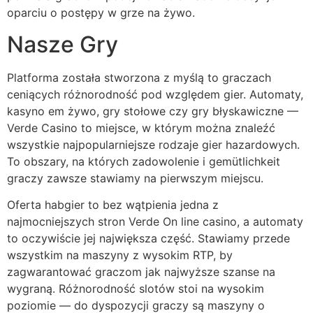
oparciu o postępy w grze na żywo.
Nasze Gry
Platforma została stworzona z myślą to graczach
ceniących różnorodność pod względem gier. Automaty,
kasyno em żywo, gry stołowe czy gry błyskawiczne —
Verde Casino to miejsce, w którym można znaleźć
wszystkie najpopularniejsze rodzaje gier hazardowych.
To obszary, na których zadowolenie i gemütlichkeit
graczy zawsze stawiamy na pierwszym miejscu.
Oferta habgier to bez wątpienia jedna z
najmocniejszych stron Verde On line casino, a automaty
to oczywiście jej największa część. Stawiamy przede
wszystkim na maszyny z wysokim RTP, by
zagwarantować graczom jak najwyższe szanse na
wygraną. Różnorodność slotów stoi na wysokim
poziomie — do dyspozycji graczy są maszyny o