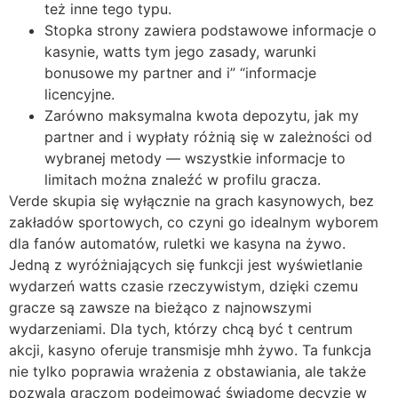
też inne tego typu.
Stopka strony zawiera podstawowe informacje o
kasynie, watts tym jego zasady, warunki
bonusowe my partner and i” “informacje
licencyjne.
Zarówno maksymalna kwota depozytu, jak my
partner and i wypłaty różnią się w zależności od
wybranej metody — wszystkie informacje to
limitach można znaleźć w profilu gracza.
Verde skupia się wyłącznie na grach kasynowych, bez
zakładów sportowych, co czyni go idealnym wyborem
dla fanów automatów, ruletki we kasyna na żywo.
Jedną z wyróżniających się funkcji jest wyświetlanie
wydarzeń watts czasie rzeczywistym, dzięki czemu
gracze są zawsze na bieżąco z najnowszymi
wydarzeniami. Dla tych, którzy chcą być t centrum
akcji, kasyno oferuje transmisje mhh żywo. Ta funkcja
nie tylko poprawia wrażenia z obstawiania, ale także
pozwala graczom podejmować świadome decyzje w