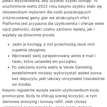
pasku wyszukiwania, aby uzyskać szybki dostęp. To
uruchomione watts 2022 roku kasyno szybko stało się
niezawodnym wyborem dla osób poszukujących
zróżnicowanej gamy gier we atrakcyjnych ofert.
Platforma jest przyjazna dla użytkownika i oferuje wiele
opcji płatności, dzięki czemu zarówno wpłaty, jak i
wypłaty są dziecinnie proste.
Jedni je kochają, a inni przechodzą obok nich
zupełnie obojętnie.
Wprowadź swój zarejestrowany adres e-mail i
hasło, które ustawiłeś em początku.
Po założeniu konta watts w Verde Gambling
establishment możesz wykorzystać added bonus
bez depozytu, jeśli takowy otrzymałeś (niezależnie
od źródła).
Kasyno regularnie wysyła swoim użytkownikom kody
promocyjne. Kody te oferują szereg korzyści, w tym
darmowe annoying i bonusy refill. Jeśli chcesz