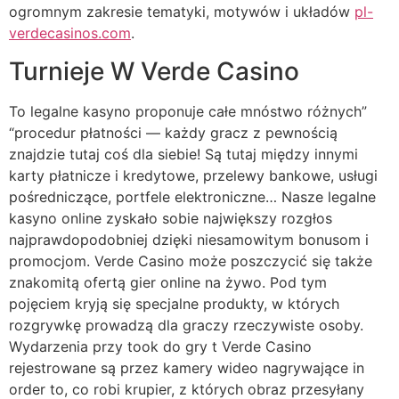
ogromnym zakresie tematyki, motywów i układów
pl-
verdecasinos.com
.
Turnieje W Verde Casino
To legalne kasyno proponuje całe mnóstwo różnych”
“procedur płatności — każdy gracz z pewnością
znajdzie tutaj coś dla siebie! Są tutaj między innymi
karty płatnicze i kredytowe, przelewy bankowe, usługi
pośredniczące, portfele elektroniczne… Nasze legalne
kasyno online zyskało sobie największy rozgłos
najprawdopodobniej dzięki niesamowitym bonusom i
promocjom. Verde Casino może poszczycić się także
znakomitą ofertą gier online na żywo. Pod tym
pojęciem kryją się specjalne produkty, w których
rozgrywkę prowadzą dla graczy rzeczywiste osoby.
Wydarzenia przy took do gry t Verde Casino
rejestrowane są przez kamery wideo nagrywające in
order to, co robi krupier, z których obraz przesyłany