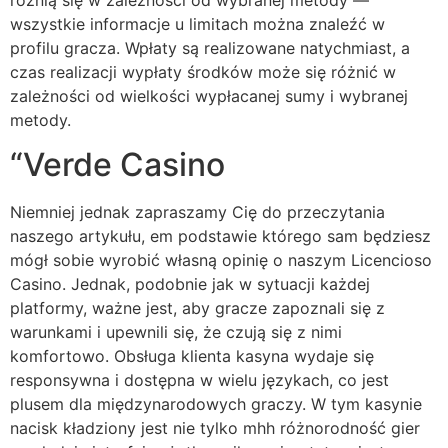
wszystkie informacje u limitach można znaleźć w
profilu gracza. Wpłaty są realizowane natychmiast, a
czas realizacji wypłaty środków może się różnić w
zależności od wielkości wypłacanej sumy i wybranej
metody.
“Verde Casino
Niemniej jednak zapraszamy Cię do przeczytania
naszego artykułu, em podstawie którego sam będziesz
mógł sobie wyrobić własną opinię o naszym Licencioso
Casino. Jednak, podobnie jak w sytuacji każdej
platformy, ważne jest, aby gracze zapoznali się z
warunkami i upewnili się, że czują się z nimi
komfortowo. Obsługa klienta kasyna wydaje się
responsywna i dostępna w wielu językach, co jest
plusem dla międzynarodowych graczy. W tym kasynie
nacisk kładziony jest nie tylko mhh różnorodność gier