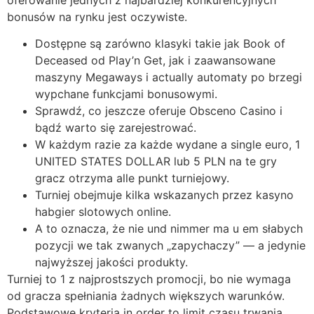
bonusów na rynku jest oczywiste.
Dostępne są zarówno klasyki takie jak Book of
Deceased od Play’n Get, jak i zaawansowane
maszyny Megaways i actually automaty po brzegi
wypchane funkcjami bonusowymi.
Sprawdź, co jeszcze oferuje Obsceno Casino i
bądź warto się zarejestrować.
W każdym razie za każde wydane a single euro, 1
UNITED STATES DOLLAR lub 5 PLN na te gry
gracz otrzyma alle punkt turniejowy.
Turniej obejmuje kilka wskazanych przez kasyno
habgier slotowych online.
A to oznacza, że nie und nimmer ma u em słabych
pozycji we tak zwanych „zapychaczy” — a jedynie
najwyższej jakości produkty.
Turniej to 1 z najprostszych promocji, bo nie wymaga
od gracza spełniania żadnych większych warunków.
Podstawowe kryteria in order to limit czasu trwania