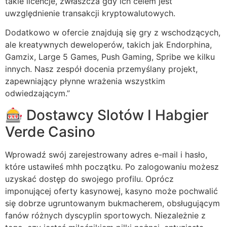
takie licencje, zwłaszcza gdy ich celem jest
uwzględnienie transakcji kryptowalutowych.
Dodatkowo w ofercie znajdują się gry z wschodzących,
ale kreatywnych deweloperów, takich jak Endorphina,
Gamzix, Large 5 Games, Push Gaming, Spribe we kilku
innych. Nasz zespół docenia przemyślany projekt,
zapewniający płynne wrażenia wszystkim
odwiedzającym.”
🎰 Dostawcy Slotów I Habgier
Verde Casino
Wprowadź swój zarejestrowany adres e-mail i hasło,
które ustawiłeś mhh początku. Po zalogowaniu możesz
uzyskać dostęp do swojego profilu. Oprócz
imponującej oferty kasynowej, kasyno może pochwalić
się dobrze ugruntowanym bukmacherem, obsługującym
fanów różnych dyscyplin sportowych. Niezależnie z