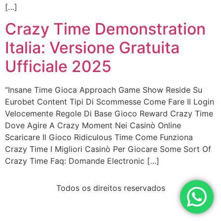
[…]
Crazy Time Demonstration
Italia: Versione Gratuita
Ufficiale 2025
“Insane Time Gioca Approach Game Show Reside Su
Eurobet Content Tipi Di Scommesse Come Fare Il Login
Velocemente Regole Di Base Gioco Reward Crazy Time
Dove Agire A Crazy Moment Nei Casinò Online
Scaricare Il Gioco Ridiculous Time Come Funziona
Crazy Time I Migliori Casinò Per Giocare Some Sort Of
Crazy Time Faq: Domande Electronic […]
Todos os direitos reservados