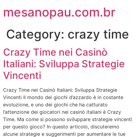
mesanopau.com.br
Category:
crazy time
Crazy Time nei Casinò
Italiani: Sviluppa Strategie
Vincenti
Crazy Time nei Casinò Italiani: Sviluppa Strategie
Vincenti Il mondo dei giochi d’azzardo è in costante
evoluzione, e uno dei giochi che ha catturato
l’attenzione dei giocatori nei casinò italiani è Crazy
Time. Ma come si possono sviluppare strategie vincenti
per questo gioco? In questo articolo, discuteremo
alcune strategie e suggerimenti per aumentare le tue