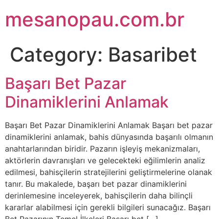
mesanopau.com.br
Category:
Basaribet
Başarı Bet Pazar
Dinamiklerini Anlamak
Başarı Bet Pazar Dinamiklerini Anlamak Başarı bet pazar
dinamiklerini anlamak, bahis dünyasında başarılı olmanın
anahtarlarından biridir. Pazarın işleyiş mekanizmaları,
aktörlerin davranışları ve gelecekteki eğilimlerin analiz
edilmesi, bahisçilerin stratejilerini geliştirmelerine olanak
tanır. Bu makalede, başarı bet pazar dinamiklerini
derinlemesine inceleyerek, bahisçilerin daha bilinçli
kararlar alabilmesi için gerekli bilgileri sunacağız. Başarı