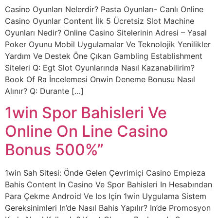
Casino Oyunları Nelerdir? Pasta Oyunları- Canlı Online
Casino Oyunlar Content İlk 5 Ücretsiz Slot Machine
Oyunları Nedir? Online Casino Sitelerinin Adresi – Yasal
Poker Oyunu Mobil Uygulamalar Ve Teknolojik Yenilikler
Yardım Ve Destek Öne Çıkan Gambling Establishment
Siteleri Q: Egt Slot Oyunlarında Nasıl Kazanabilirim?
Book Of Ra İncelemesi Onwin Deneme Bonusu Nasıl
Alınır? Q: Durante […]
1win Spor Bahisleri Ve
Online On Line Casino
Bonus 500%”
1win Sah Sitesi: Önde Gelen Çevrimiçi Casino Empieza
Bahis Content In Casino Ve Spor Bahisleri In Hesabından
Para Çekme Android Ve Ios Için 1win Uygulama Sistem
Gereksinimleri In’de Nasıl Bahis Yapılır? In’de Promosyon