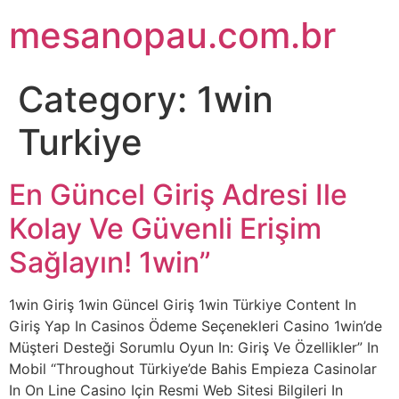
mesanopau.com.br
Category:
1win
Turkiye
En Güncel Giriş Adresi Ile
Kolay Ve Güvenli Erişim
Sağlayın! 1win”
1win Giriş 1win Güncel Giriş 1win Türkiye Content In
Giriş Yap In Casinos Ödeme Seçenekleri Casino 1win’de
Müşteri Desteği Sorumlu Oyun In: Giriş Ve Özellikler” In
Mobil “Throughout Türkiye’de Bahis Empieza Casinolar
In On Line Casino Için Resmi Web Sitesi Bilgileri In