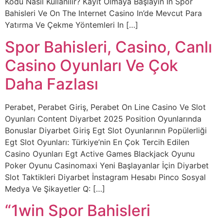
Kodu Nasıl Kullanılır? Kayıt Olmaya Başlayın In Spor
Bahisleri Ve On The Internet Casino In’de Mevcut Para
Yatırma Ve Çekme Yöntemleri In […]
Spor Bahisleri, Casino, Canlı
Casino Oyunları Ve Çok
Daha Fazlası
Perabet, Perabet Giriş, Perabet On Line Casino Ve Slot
Oyunları Content Diyarbet 2025 Position Oyunlarında
Bonuslar Diyarbet Giriş Egt Slot Oyunlarının Popülerliği
Egt Slot Oyunları: Türkiye’nin En Çok Tercih Edilen
Casino Oyunları Egt Active Games Blackjack Oyunu
Poker Oyunu Casinomaxi Yeni Başlayanlar İçin Diyarbet
Slot Taktikleri Diyarbet İnstagram Hesabı Pinco Sosyal
Medya Ve Şikayetler Q: […]
“1win Spor Bahisleri