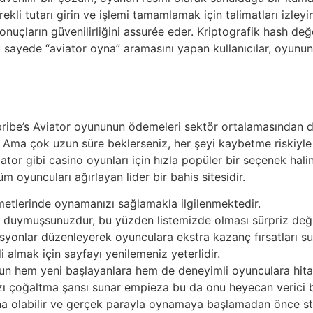
kli tutarı girin ve işlemi tamamlamak için talimatları izleyin
sonuçların güvenilirliğini assurée eder. Kriptografik hash değ
 sayede “aviator oyna” aramasını yapan kullanıcılar, oyunun 
ibe’s Aviator oyununun ödemeleri sektör ortalamasından dah
. Ama çok uzun süre beklerseniz, her şeyi kaybetme riskiyle k
ator gibi casino oyunları için hızla popüler bir seçenek halin
oyuncuları ağırlayan lider bir bahis sitesidir.
etlerinde oynamanızı sağlamakla ilgilenmektedir.
 duymuşsunuzdur, bu yüzden listemizde olması sürpriz deği
osyonlar düzenleyerek oyunculara ekstra kazanç fırsatları s
i almak için sayfayı yenilemeniz yeterlidir.
oyun hem yeni başlayanlara hem de deneyimli oyunculara hita
nızı çoğaltma şansı sunar empieza bu da onu heyecan verici bi
 olabilir ve gerçek parayla oynamaya başlamadan önce stratej