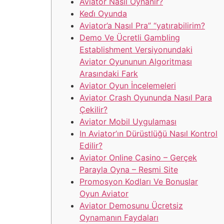
Aviator Nasıl Oynanır?
Kedi̇ Oyunda
Aviator’a Nasıl Pra” “yatırabilirim?
Demo Ve Ücretli Gambling
Establishment Versiyonundaki
Aviator Oyununun Algoritması
Arasındaki Fark
Aviator Oyun İncelemeleri
Aviator Crash Oyununda Nasıl Para
Çekilir?
Aviator Mobil Uygulaması
In Aviator’ın Dürüstlüğü Nasıl Kontrol
Edilir?
Aviator Online Casino – Gerçek
Parayla Oyna – Resmi Site
Promosyon Kodları Ve Bonuslar
Oyun Aviator
Aviator Demosunu Ücretsiz
Oynamanın Faydaları