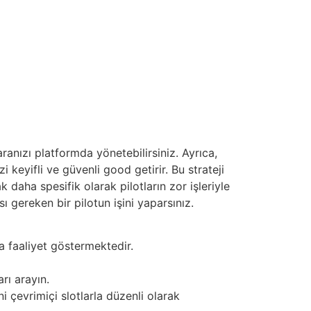
nızı platformda yönetebilirsiniz. Ayrıca,
 keyifli ve güvenli good getirir. Bu strateji
 daha spesifik olarak pilotların zor işleriyle
gereken bir pilotun işini yaparsınız.
a faaliyet göstermektedir.
rı arayın.
 çevrimiçi slotlarla düzenli olarak