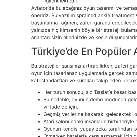
ilgilenmektedir.
Aviator’da bulacağınız oyun tasarımı ve teması
öneririz. Bu yazılım sprained ankle treatment Wi
başarılarına rağmen, zaferi garanti edebilecek 
yalnızca hiç kimsenin böyle bir strateji bula
anahtarı sizin ellerinizde ve kesin düşünceleri
Türkiye’de En Popüler A
Bu stratejiler şansınızı artırabilirken, zaferi
oyun için tasarlanan uygulamada gerçek zamanl
katı standartları ve kuralları takip eden birçok
Her turun sonucu, siz ‘Başlat’a basar ba
Bu nedenle, oyunun demo modunda gelen sü
virtude de için.
Geçmiş verilerine bakarak, gelecekteki 
Atari salonundaki insanların birbirleriyl
Oyunun kendisi yapay zeka tarafından ko
Oynarken hatalarla karşılaşmamak için g