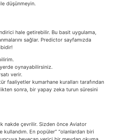
ile düşünmeyin.
irici hale getirebilir. Bu basit uygulama,
nmalarını sağlar. Predictor sayfamızda
bidir!
lirim.
yerde oynayabilirsiniz.
atı verir.
tür faaliyetler kumarhane kuralları tarafından
dikten sonra, bir yapay zeka turun süresini
k nakde çevrilir. Sizden önce Aviator
 kullandım. En popüler” “olanlardan biri
 oyuncuya heyecan verici bir meydan okuma