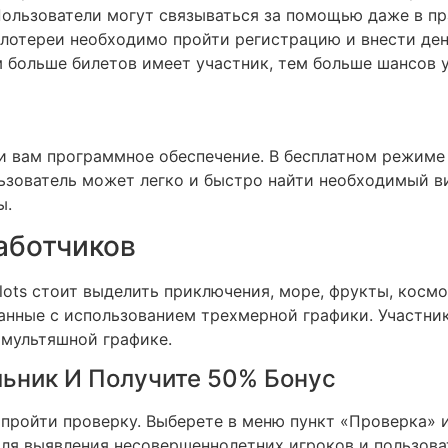
Пользователи могут связываться за помощью даже в пр
 лотереи необходимо пройти регистрацию и внести ден
 больше билетов имеет участник, тем больше шансов у 
ли вам программное обеспечение. В бесплатном режиме
льзователь может легко и быстро найти необходимый ви
ы.
аботчиков
ts стоит выделить приключения, море, фрукты, космо
танные с использованием трехмерной графики. Участник
 мультяшной графике.
льник И Получите 50% Бонус
 пройти проверку. Выберете в меню пункт «Проверка» и
ля выявления несовершеннолетних игроков и пользова