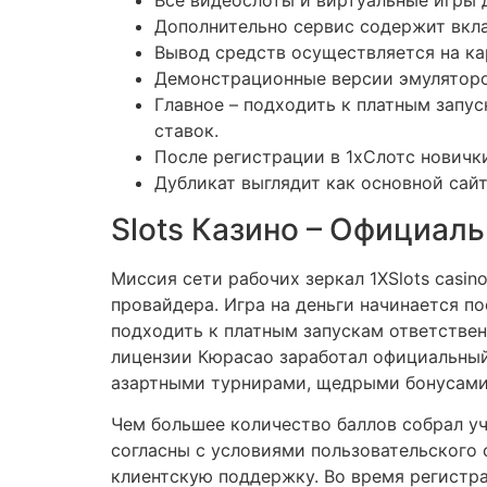
Все видеослоты и виртуальные игры 
Дополнительно сервис содержит вкла
Вывод средств осуществляется на ка
Демонстрационные версии эмуляторов
Главное – подходить к платным запу
ставок.
После регистрации в 1хСлотс новички
Дубликат выглядит как основной сайт
Slots Казино – Официал
Миссия сети рабочих зеркал 1XSlots casi
провайдера. Игра на деньги начинается по
подходить к платным запускам ответствен
лицензии Кюрасао заработал официальный 
азартными турнирами, щедрыми бонусами.
Чем большее количество баллов собрал уч
согласны с условиями пользовательского 
клиентскую поддержку. Во время регистра