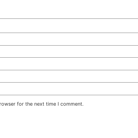
rowser for the next time I comment.