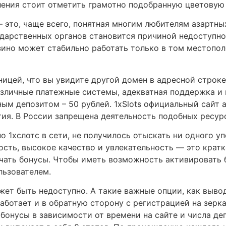
ления стоит отметить грамотно подобранную цветовую
 это, чаще всего, понятная многим любителям азартных
ударственных органов становится причиной недоступно
ино может стабильно работать только в том местопол
ицей, что вы увидите другой домен в адресной строке.
различные платежные системы, адекватная поддержка и
ным депозитом – 50 рублей. 1xSlots официальный сайт 
ия. В России запрещена деятельность подобных ресурс
о 1хслотс в сети, не получилось отыскать ни одного у
сть, высокое качество и увлекательность — это кратк
учать бонусы. Чтобы иметь возможность активировать 
льзователем.
ожет быть недоступно. А такие важные опции, как выв
аботает и в обратную сторону с регистрацией на зерка
онусы в зависимости от времени на сайте и числа де