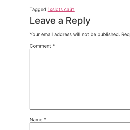
Tagged
1xslots сайт
Leave a Reply
Your email address will not be published.
Req
Comment
*
Name
*