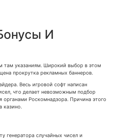
Бонусы И
м там указаниям. Широкий выбор в этом
ещена прокрутка рекламных баннеров.
айдера. Весь игровой софт написан
исел, что делает невозможным подбор
ся органами Роскомнадзора. Причина этого
 казино.
ту генератора случайных чисел и