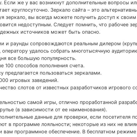
ду. Если же у вас возникнут дополнительные вопросы и
ает круглосуточно. Зеркало сайта – это альтернативны
я зеркало, вы всегда можете получить доступ к свои
овится недоступным. Следует помнить, что рабочее зе
адежных источников может быть опасно.
тии и раунды сопровождаются реальным дилером (крупье
, оператору удалось собрать многотысячную аудитори
дня все большую популярность.
е 100 способов пополнения счета.
у предлагается пользоваться зеркалами.
000 игровых заведений.
ичество слотов от известных разработчиков игрового с
тельностью самой игры, отлично проработанной разраб
рупье (в зависимости от ее наименования).
олнительные данные для проверки, если посетителя п
уют в программе лояльности; некоторые из них не влия
ли вам программное обеспечение. В бесплатном режиме