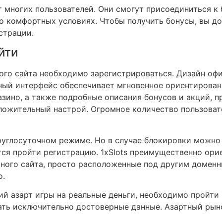
многих пользователей. Они смогут присоединиться к б
о комфортных условиях. Чтобы получить бонусы, вы д
страции.
йти
ого сайта необходимо зарегистрироваться. Дизайн офи
ный интерфейс обеспечивает мгновенное ориентировани
азино, а также подробные описания бонусов и акций, 
ложительный настрой. Огромное количество пользоват
круглосуточном режиме. Но в случае блокировки можно
уется пройти регистрацию. 1xSlots преимущественно ор
ного сайта, просто расположенные под другим доменн
о.
ий азарт игры на реальные деньги, необходимо пройти
ать исключительно достоверные данные. Азартный рын