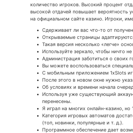
количество игроков. Высокий процент отд
высокой отдачей повышает вероятность у
на официальном сайте казино. Игроки, и
Сдерживает ли вас что-то от получе
Открываемые страницы адаптируются 
Такая версия несколько «легче» осно
Используйте зеркало, чтобы ничто н
Администрация заботиться о своих г
Вы можете воспользоваться специаль
С мобильным приложением 1xSlots иг
После этого в новом окне нужно указ
Об условиях и времени начала очере
Используя уже существующий аккаунт
перенесены.
Я играл на многих онлайн-казино, но 
Категория игровых автоматов достат
(топ, новинки, популярные и т. д.).
Программное обеспечение дает возмо