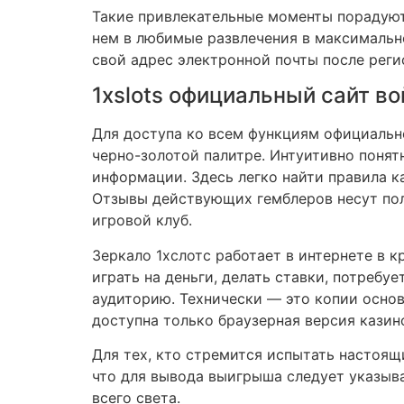
Такие привлекательные моменты порадуют 
нем в любимые развлечения в максимальн
свой адрес электронной почты после реги
1xslots официальный сайт во
Для доступа ко всем функциям официальн
черно-золотой палитре. Интуитивно понят
информации. Здесь легко найти правила к
Отзывы действующих гемблеров несут по
игровой клуб.
Зеркало 1хслотс работает в интернете в 
играть на деньги, делать ставки, потреб
аудиторию. Технически — это копии основ
доступна только браузерная версия казин
Для тех, кто стремится испытать настоящ
что для вывода выигрыша следует указыв
всего света.