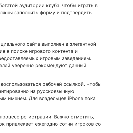
огатой аудитории клуба, чтобы играть в
олжны заполнить форму и подтвердить
циального сайта выполнен в элегантной
е в поиске игрового контента и
предоставляемых игровым заведением.
елей уверенно рекомендуют данный
 воспользоваться рабочей ссылкой. Чтобы
иентированно на русскоязычную
ым именем. Для владельцев iPhone пока
 процесс регистрации. Важно отметить,
ок привлекает ежегодно сотни игроков со