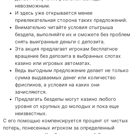
невозможным.
И здесь уже открывается менее
привлекательная сторона таких предложений.
Внимательно читайте условия отыгрыша
бездепа, выполняйте их и сможете без проблем
снять выигранные деньги с депозита.
Эта акция предлагает игрокам бесплатное
вращение без депозита в выбранных слотах
казино или игровых автоматах.
Ведь выгодным предложение делает не только
сумма выдаваемых денег или количество
фриспинов, а условия на каких они
зачисляются.
Предлагать бездепы могут казино любого
уровня от крупных до молодых и пока еще
неизвестных.
С его помощью компенсируется процент от чистых
потерь, понесенных игроком за определенный