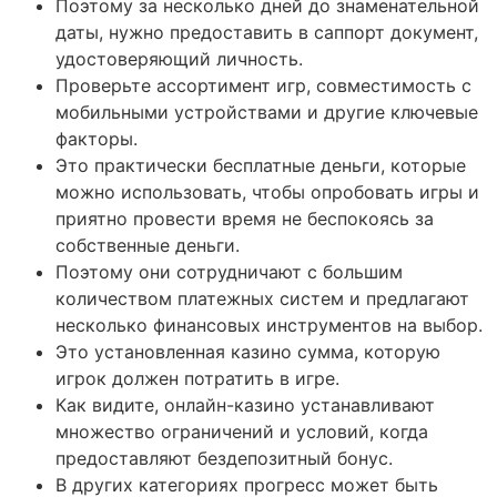
Поэтому за несколько дней до знаменательной
даты, нужно предоставить в саппорт документ,
удостоверяющий личность.
Проверьте ассортимент игр, совместимость с
мобильными устройствами и другие ключевые
факторы.
Это практически бесплатные деньги, которые
можно использовать, чтобы опробовать игры и
приятно провести время не беспокоясь за
собственные деньги.
Поэтому они сотрудничают с большим
количеством платежных систем и предлагают
несколько финансовых инструментов на выбор.
Это установленная казино сумма, которую
игрок должен потратить в игре.
Как видите, онлайн-казино устанавливают
множество ограничений и условий, когда
предоставляют бездепозитный бонус.
В других категориях прогресс может быть