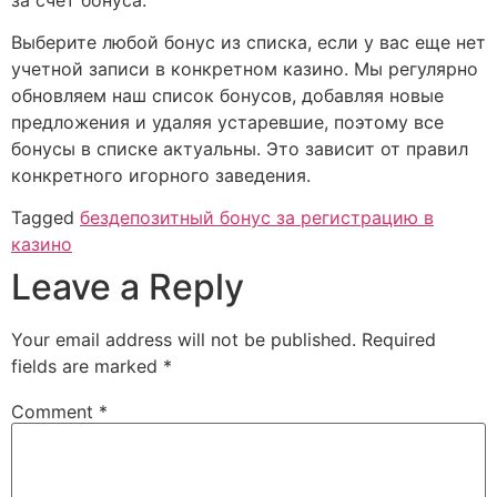
Выберите любой бонус из списка, если у вас еще нет
учетной записи в конкретном казино. Мы регулярно
обновляем наш список бонусов, добавляя новые
предложения и удаляя устаревшие, поэтому все
бонусы в списке актуальны. Это зависит от правил
конкретного игорного заведения.
Tagged
бездепозитный бонус за регистрацию в
казино
Leave a Reply
Your email address will not be published.
Required
fields are marked
*
Comment
*